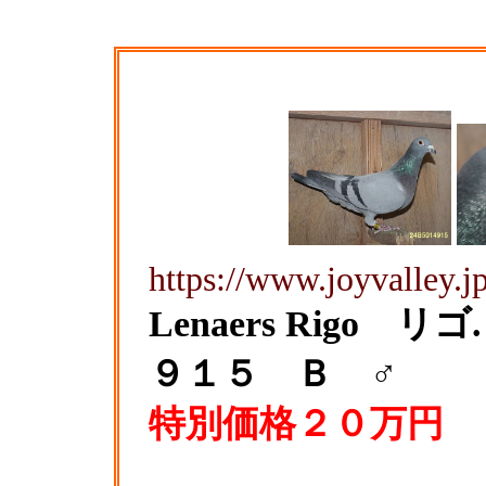
https://www.joyvalley.j
Lenaers Rigo
９１５ Ｂ ♂
特別価格２０万円