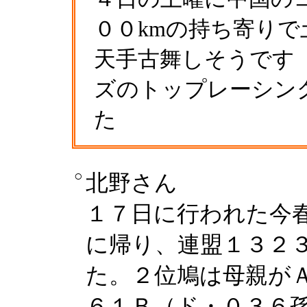
００kmの持ち寄り
天手古舞しそうです
ズのトップレーシン
た
○
北野さん
１７日に行われた今
に帰り、連盟１３２
た。２位鳩は母親がＡ
６１Ｂ（ド・０３６