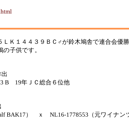
.html
５ＬＫ１４４３９ＢＣ♂が鈴木鳩舎で連合会優
鳩の子供です。
作出
43 B 19年ＪＣ総合６位他
出
cht Half BAK17） ｘ NL16-1778553（元ワ