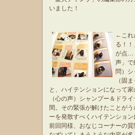
いました！
←これ
る！！
が点…
声」で
問）シ
（固ま
と、ハイテンションになって家
（心の声）シャンプー＆ドライ
間。その緊張が解けたことがう
ーを発散すべくハイテンショ
前回同様、おなじコーナーの質
なずいてしまうような内容が多