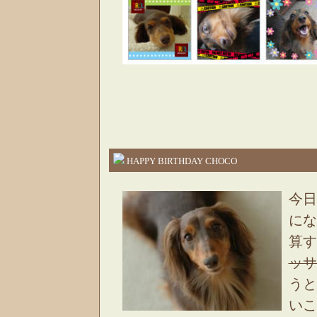
HAPPY BIRTHDAY CHOCO
今日
にな
算す
ッサ
うと
いこ