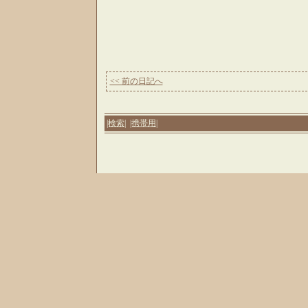
<< 前の日記へ
|検索|
|携帯用|