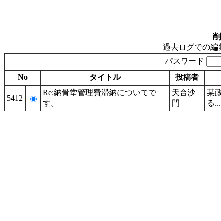
削
過去ログでの編
パスワード
No
タイトル
投稿者
Re:納骨堂管理費滞納についてで
天台沙
某
5412
す。
門
る....