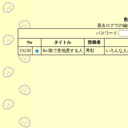
過去ログでの編
パスワード
No
タイトル
投稿者
33230
Re:陰で意地悪する人
秀彰
いろんな人が