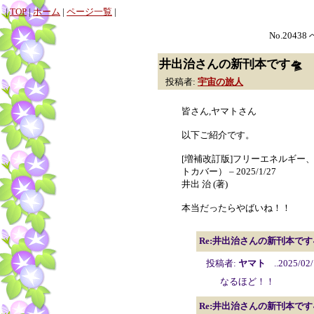
|
TOP
|
ホーム
|
ページ一覧
|
No.20438
井出治さんの新刊本です🛸
投稿者:
宇宙の旅人
皆さん,ヤマトさん
以下ご紹介です。
[増補改訂版]フリーエネルギー
トカバー） – 2025/1/27
井出 治 (著)
本当だったらやばいね！！
Re:井出治さんの新刊本です
投稿者:
ヤマト
..2025/02/
なるほど！！
Re:井出治さんの新刊本です