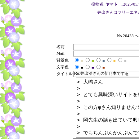
投稿者:
ヤマト
..2025/05/
井出さんはフリーエネ
No.204
名前
Mail
背景色
■
■
■
■
■
文字色
■
■
■
タイトル