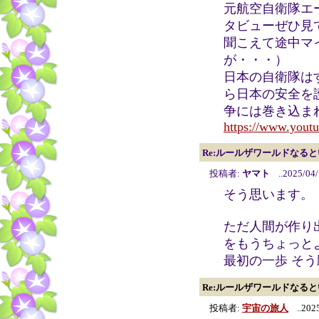
元航空自衛隊エ
タビューぜひ見
聞こえて途中マ
が・・・）
日本の自衛隊は
ら日本の安全を
争には巻き込ま
https://www.you
Re:ルールザワールドなる
投稿者:
ヤマト
..2025/04/
そう思います。
ただ人間が作り
をもうちょっと
最初の一歩 そ
Re:ルールザワールドなる
投稿者:
宇宙の旅人
..2025