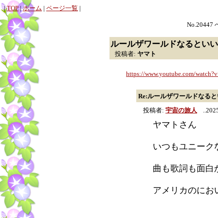
|
TOP
|
ホーム
|
ページ一覧
|
No.20447
ルールザワールドなるといい
投稿者:
ヤマト
https://www.youtube.com/watc
Re:ルールザワールドなる
投稿者:
宇宙の旅人
..2025
ヤマトさん
いつもユニーク
曲も歌詞も面白
アメリカのにお