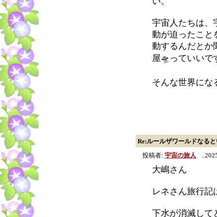
い。
宇宙人たちは、
動が迫ったこと
動するんだとか
屋🛸っていい
そんな世界にな
Re:ルールザワールドなる
投稿者:
宇宙の旅人
..2025
大嶋さん
レネさん旅行記
下水が消滅して