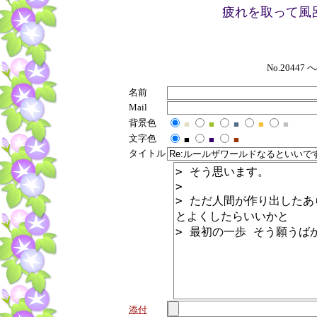
疲れを取って風
No.204
名前
Mail
背景色
■
■
■
■
■
文字色
■
■
■
タイトル
添付