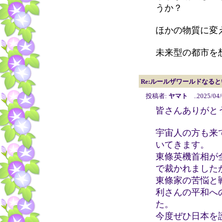
うか？
ほかの物質に変
未来型の都市を
Re:ルールザワールドなる
投稿者:
ヤマト
..2025/04/
皆さんありがと
宇宙人の方も来
いてきます。
東條英機首相が
で裁かれました
東條家の苦悩と
利さんの平和へ
た。
今度ぜひ日本を