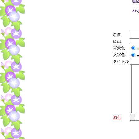
遠
A
名前
Mail
背景色
文字色
タイトル
添付