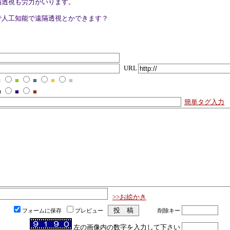
隔透視も労力がいります。
Iで人工知能で遠隔透視とかできます？
URL
■
■
■
■
■
■
■
■
簡単タグ入力
>>お絵かき
フォームに保存
プレビュー
削除キー
左の画像内の数字を入力して下さい