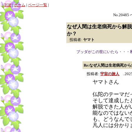
|
TOP
|
ホーム
|
ページ一覧
|
No.20485
なぜ人間は生老病死から解脱
か？
投稿者:
ヤマト
ブッダがこの世にいたら・・・
Re:なぜ人間は生老病死か
投稿者:
宇宙の旅人
..2025
ヤマトさん
仏陀のテーマだ
そして達成した
解脱できた人が
能なのではない
も、どうなんで
凡人には分かり