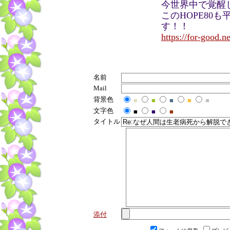
今世界中で覚醒
このHOPE80
す！！
https://for-good.n
名前
Mail
背景色
■
■
■
■
■
文字色
■
■
■
タイトル
添付