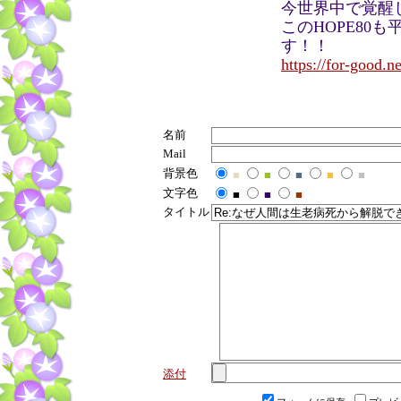
今世界中で覚醒
このHOPE80
す！！
https://for-good.n
名前
Mail
背景色
■
■
■
■
■
文字色
■
■
■
タイトル
添付