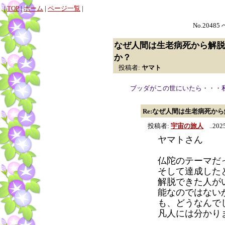
|
TOP
|
ホーム
|
ページ一覧
|
No.20485
なぜ人間は生老病死から解脱
か？
投稿者:
ヤマト
ブッダがこの世にいたら・・・
Re:なぜ人間は生老病死か
投稿者:
宇宙の旅人
..2025
ヤマトさん
仏陀のテーマだ
そして達成した
解脱できた人が
能なのではない
も、どうなんで
凡人には分かり