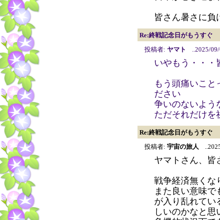
皆さん暑さに負
Re:終戦記念日がもうすぐ
投稿者:
ヤマト
..2025/09/
いやもう・・・
もう頭痛いこと
ださい
争いのないよう
ただそれだけを
Re:終戦記念日がもうすぐ
投稿者:
宇宙の旅人
..2025
ヤマトさん、皆
戦争経済無くなり
また良い意味で
が入り乱れてい
しいのかなと思