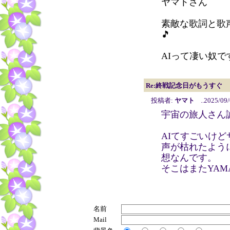
ヤマトさん
素敵な歌詞と歌
🎵
AIって凄い奴で
Re:終戦記念日がもうすぐ
投稿者:
ヤマト
..2025/09/
宇宙の旅人さん
AIてすごいけ
声が枯れたよう
想なんです。
そこはまたYAM
名前
Mail