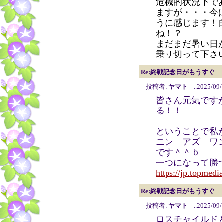
危機的状況下で
ますが・・・今
うに感じます！
ね！？
まだまだ暑い日
乗り切って下さい
Re:終戦記念日がもうすぐ
投稿者:
ヤマト
..2025/09/
皆さん元気です
る！！
ということで私
ニン アズ ワ
です＾＾ｂ
一つになって勝
https://jp.topmedi
Re:終戦記念日がもうすぐ
投稿者:
ヤマト
..2025/09/
ロスチャイルド