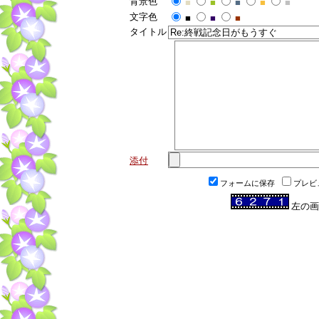
背景色
■
■
■
■
■
文字色
■
■
■
タイトル
添付
フォームに保存
プレビ
左の画