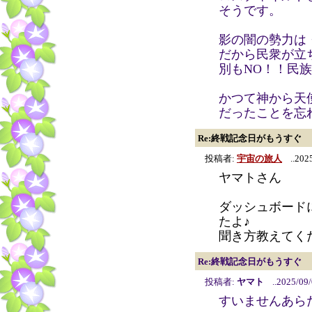
そうです。
影の闇の勢力は
だから民衆が立
別もNO！！民
かつて神から天
だったことを忘
Re:終戦記念日がもうすぐ
投稿者:
宇宙の旅人
..2025
ヤマトさん
ダッシュボード
たよ♪
聞き方教えてく
Re:終戦記念日がもうすぐ
投稿者:
ヤマト
..2025/09/
すいませんあら