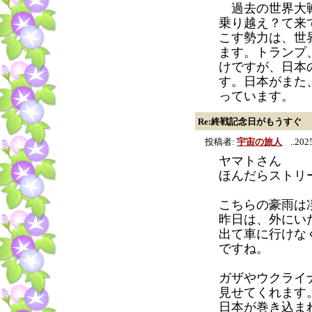
過去の世界大戦
乗り越え？て来
こす勢力は、世
ます。トランプ
けですが、日本
す。日本がまた
っています。
Re:終戦記念日がもうすぐ
投稿者:
宇宙の旅人
..2025
ヤマトさん
ほんだらストリ
こちらの豪雨は
昨日は、外にい
出て車に行けな
ですね。
ガザやウクライ
見せてくれます
日本が巻き込ま