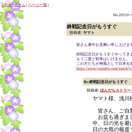
|
TOP
|
ホーム
|
ページ一覧
|
No.20510
終戦記念日がもうすぐ
投稿者:
ヤマト
皆さん暑中お見舞い申し上げま
終戦記念日がもうすぐやってき
もう二度と戦争はいけません。
この方たちが神風として日本を
https://www.youtube.com/watch
Re:終戦記念日がもうすぐ
投稿者:
ほんだらストリー
ヤマト様、浅川
皆さん、ご自愛
お盆も過ぎまし
中、日の光を避
日の大雨の報道