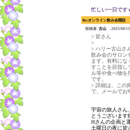
忙しい一日です
Re:オンライン飲み会開設
投稿者:
古山
..2025/09/15
> 皆さん
>
> ハリー古山
飲み会のサロンを
ます。有料にな
すことを目指し
ル等や食べ物を
です。
> 詳細は、こ
で、メールでお
宇宙の旅人さん
とうございます
Hさんの企画と
土曜日の夜に皆