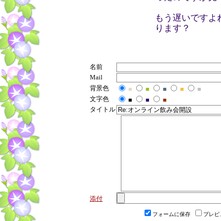
もう遅いですよ
ります？
名前
Mail
背景色
■
■
■
■
■
文字色
■
■
■
タイトル
添付
フォームに保存
プレビ