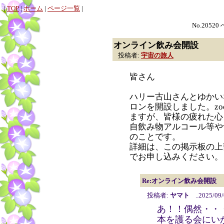
|
TOP
|
ホーム
|
ページ一覧
|
No.20520
オンライン飲み会開設
投稿者:
宇宙の旅人
皆さん
ハリー古山さんとゆかい
ロンを開設しました。z
ますが、皆様の疲れた心
自飲み物アルコール等や
のことです。
詳細は、この掲示板の上
でお申し込みください。
Re:オンライン飲み会開設
投稿者:
ヤマト
..2025/09/
あ！！偶然・・
本を護る会にい