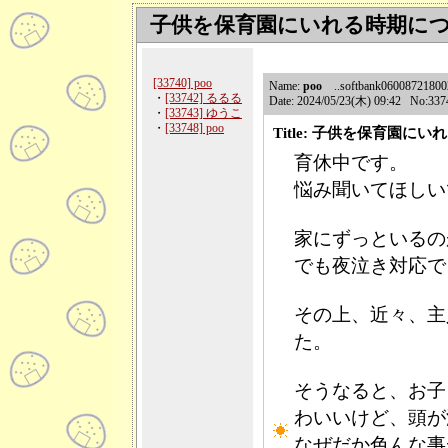
子供を保育園にいれる時期に
[33740] poo
Name:
poo
..softbank060087218002.
・
[33742] るるる
Date: 2024/05/23(木) 09:42 No:337
・
[33743] ゆうこ
・
[33748] poo
Title: 子供を保育園に
育休中です。
悩み聞いてほしい
家にずっといるの
でも夜泣き対応で
その上、近々、主
た。
そうなると、お子
わいいけど、頭が
なぜだか色んな事