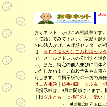
お寺ネット かけこみ相談室です。
くて話してみて下さい。宗派を越え
NPO法人かけこみ相談センターの
は、
ＮＰＯ法人かけこみ相談センタ
で、メールアドレスの公開する場合
い。また、特定の個人並びに団体名
いたしかねます。自殺予告や自殺を
たします。当掲示板での一切の責任
けこみ相談
｜
仏事相談
｜
ツル友
｜
和
旧掲示板は、9月に閉鎖されます。
｜旧
ツルとも
｜旧
和尚のお手伝い
｜
新規投稿
トピッ
＜＜