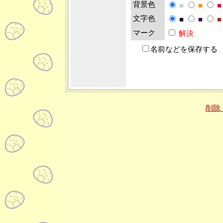
背景色
■
■
■
文字色
■
■
■
マーク
解決
名前などを保存する
削除