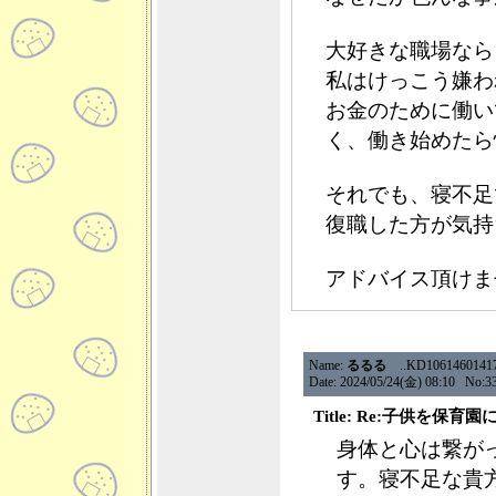
大好きな職場なら
私はけっこう嫌わ
お金のために働い
く、働き始めたら
それでも、寝不足
復職した方が気持
アドバイス頂けま
Name:
るるる
..KD106146014175.
Date: 2024/05/24(金) 08:10 No:3
Title: Re:子供を保
身体と心は繋が
す。寝不足な貴