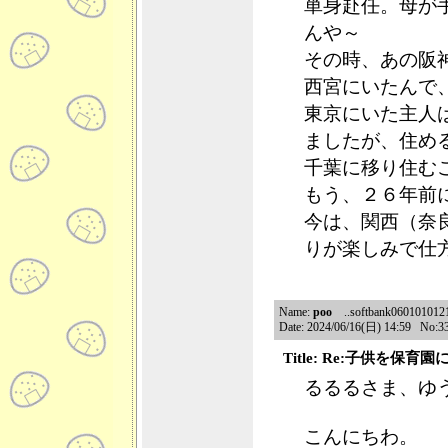
単身赴任。母が
んや～
その時、あの阪
西宮にいたんで
東京にいた主人
ましたが、住め
千葉に移り住む
もう、２６年前
今は、関西（奈
りが楽しみで仕
Name:
poo
..softbank06010101216
Date: 2024/06/16(日) 14:59 No:3
Title: Re:子供を保
るるるさま、ゆ
こんにちわ。