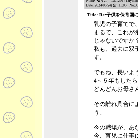
Name:
ゆうこ
..as120141.dynamic.
Date: 2024/05/24(金) 11:03 No:3
Title: Re:子供を保
乳児の子育てで
まるで、これが
じゃないですか
私も、過去に双
す。
でもね、長いよ
4～５年もした
どんどんお母さ
その離れ具合に
う。
今の職場が、あ
今、育児に仕事