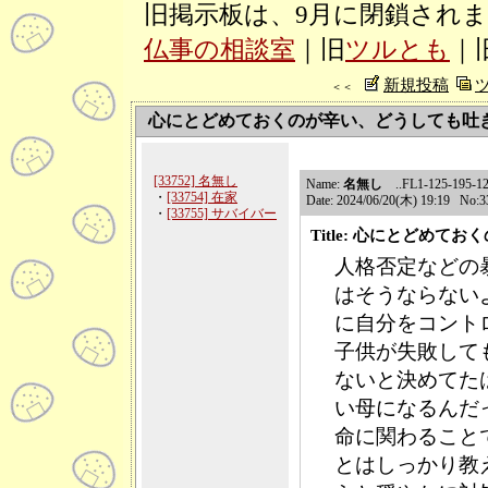
旧掲示板は、9月に閉鎖され
仏事の相談室
｜旧
ツルとも
｜
新規投稿
＜＜
心にとどめておくのが辛い、どうしても吐
[33752] 名無し
Name:
名無し
..FL1-125-195-12-
・
[33754] 在家
Date: 2024/06/20(木) 19:19 No:3
・
[33755] サバイバー
Title: 心にとどめ
人格否定などの
はそうならない
に自分をコント
子供が失敗して
ないと決めてた
い母になるんだ
命に関わること
とはしっかり教