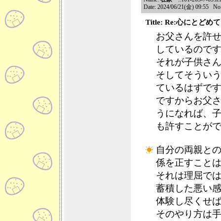
Date: 2024/06/21(金) 09:55 No
Title: Re:心に
お父さんを許
しているので
それが子供さ
そしてそうい
ているはずで
ですからお父
うになれば、
も許すことが
自分の両親と
係を正すこと
それは理屈で
蓄積した悪い
体験し尽くせ
そのやり方は