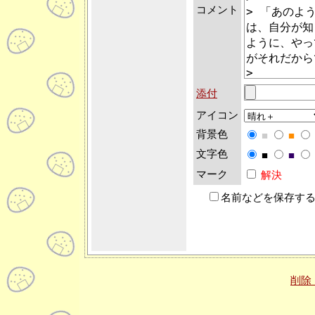
コメント
添付
アイコン
背景色
■
■
文字色
■
■
マーク
解決
名前などを保存す
削除