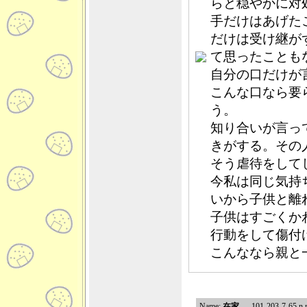
らと穏やかに対
手だけはあげた
だけは受け継が
て思ったことも
自分の口だけが
こんな口なら要
う。
知り合いが言っ
きがする。その
そう虐待をして
今私は同じ気持
いから子供と離
子供はすごくか
行動をして傷付
こんななら親と
Name:
在家
..101-203-7-65.n.n