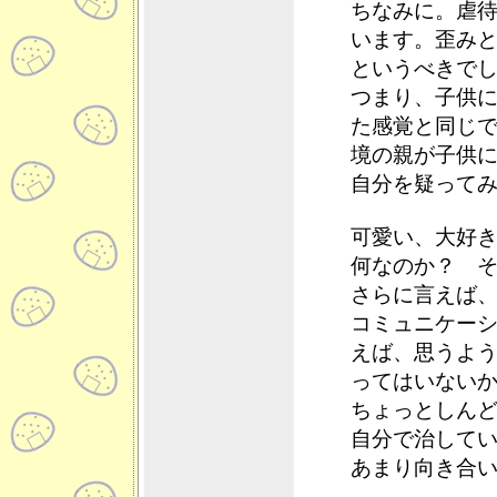
ちなみに。虐
います。歪み
というべきで
つまり、子供
た感覚と同じ
境の親が子供
自分を疑って
可愛い、大好
何なのか？ 
さらに言えば
コミュニケー
えば、思うよ
ってはいない
ちょっとしん
自分で治して
あまり向き合