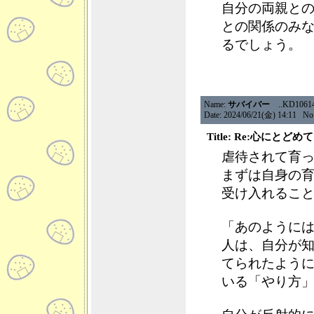
自分の両親と
との関係のみ
るでしょう。
Name:
サバイバー
..KD1061460
Date: 2024/06/21(金) 14:11 No
Title: Re:心に
虐待されて育
まずは自身の
受け入れるこ
「あのように
人は、自分が
てられたよう
いる「やり方