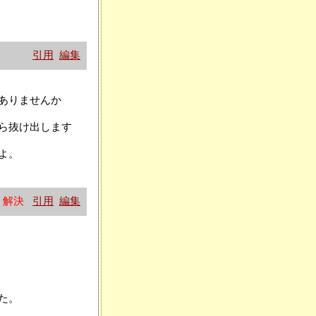
引用
編集
ありませんか
ら抜け出します
よ。
解決
引用
編集
た。