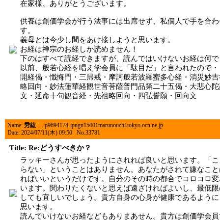
在家様、ありがとうございます。
供養は創価学会が行う法事には出席せず、私個人で手を合わ
す。
義母とは今少し間をあけ接しようと思います。
お経は禅宗のお経しか読めません！
下のはすべて読経できますが、読んではいけないお経は何で
以前、般若心経を唱え学会員に「駄目だ」と言われたので・
開経偈・懺悔門・三帰戒・摩訶般若波羅蜜多心経・消災妙吉
略回向・妙法蓮華経観世音菩薩普門品第二十五偈・大悲心陀
文・延命十句観音経・先祖略回向・四弘誓願・回向文
Name:
秀紘
..p9694174-ipngn15001marunouchi.tokyo.ocn.ne.jp
Date: 2024/07/11(木) 09:50 No:33781
Title: Re:どうすべきか？
ラッキーさんが思ったようにされれば良いと思います。「こ
らない」ということはありません。あなたがされて嫌なこと
ればいいというだけです。自分のその時の都合でコロコロ変
います。関わりたくないと思えば遠ざければよいし、最低限
しても宜しいでしょう。貴方自身の心身が健康であるように
思います。
読んでいけないお経などもありまあせん。貴方は創価学会員