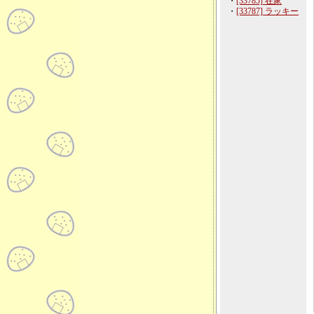
・
[33785] 在家
・
[33787] ラッキー