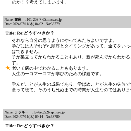
のか！？考えてしまいます。
Name:
在家
..101-203-7-65.n.ncv.co.jp
Date: 2024/07/11(木) 04:02 No:33779
Title: Re:どうすべきか？
それなら自分の思うようにやってみたらよいですよ。
学びには人それぞれ順序とタイミングがあって、全てをいっ
はできません。
子が巣立ってからわかることもあり、親が死んでからわかる
す。
老いて病の中でわかることもあります。
人生の一コマ一コマが学びのための課題です。
学んだことが人生の成果であり、学ばぬことが人生の失敗で
食って寝て、そのうち死ぬまでの時間が人生なのではありま
Name:
ラッキー
..fp76ec2e2b.ap.nuro.jp
Date: 2024/07/11(木) 09:14 No:33780
Title: Re:どうすべきか？