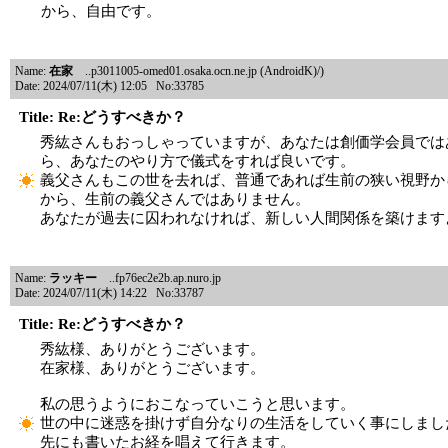
から、自由です。
Name:
在家
..p3011005-omed01.osaka.ocn.ne.jp (AndroidK)/)
Date: 2024/07/11(木) 12:05 No:33785
Title: Re:どうすべきか？
秀紘さんもおっしゃっていますが、あなたは創価学会員では
ら、あなたのやり方で儀式をすれば良いです。
義父さんもこの世を去れば、普通であれば生前の狭い視野か
から、生前の義父さんではありません。
あなたが過去に囚われなければ、新しい人間関係を築けます
Name:
ラッキー
..fp76ec2e2b.ap.nuro.jp
Date: 2024/07/11(木) 14:22 No:33787
Title: Re:どうすべきか？
秀紘様、ありがとうございます。
在家様、ありがとうございます。
私の思うようにおこなっていこうと思います。
世の中に迷惑を掛けず自分なりの生活をしていく事にしまし
先にも書いたお経を唱えて行きます。