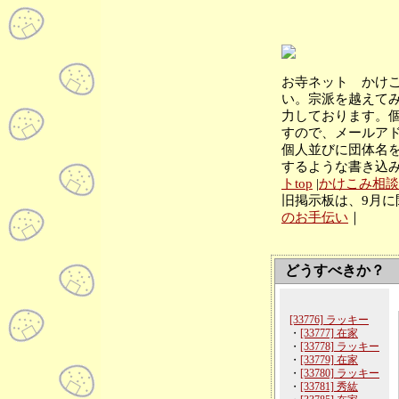
お寺ネット かけ
い。宗派を越えてみ
力しております。
すので、メールア
個人並びに団体名
するような書き込
トtop
|
かけこみ相談
旧掲示板は、9月に
のお手伝い
｜
どうすべきか？
[33776] ラッキー
・
[33777] 在家
・
[33778] ラッキー
・
[33779] 在家
・
[33780] ラッキー
・
[33781] 秀紘