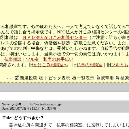
こみ相談室です。心の疲れた人へ。一人で考えていなくて話してみ
んなで話し合う掲示板です。NPO法人かけこみ相談センターの相
個別相談は、
ＮＰＯ法人かけこみ相談センター
（ご注意：誰もが書
ドレスの公開する場合、偽僧侶や勧誘・詐欺ご注意ください。また
をあげての批判・中傷などは、受付いたしかねます。自殺予告や自
みは、削除いたします。当掲示板での一切の責任は負いかねます）
｜
仏事相談
｜
ツル友
｜
和尚のお手伝い
閉鎖されます。旧
かけこみ相談室へ
｜旧
仏事の相談室
｜旧
ツルとも
新規投稿
トピック表示
一覧表示
携帯用
検索
＜＜
Name:
ラッキー
..fp76ec2e2b.ap.nuro.jp
Date: 2024/07/08(月) 13:17 No:33776
Title: どうすべきか？
書き込む所を間違えて「仏事の相談室」に投稿してしまいま