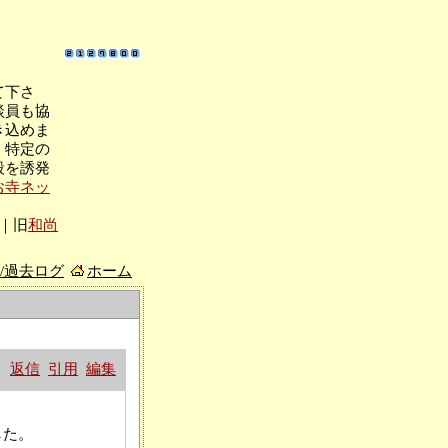
て下さ
談員も協
き込めま
、特定の
殺を誘発
お寺ネッ
｜旧
和尚
/過去ログ
ホーム
返信
引用
編集
した。