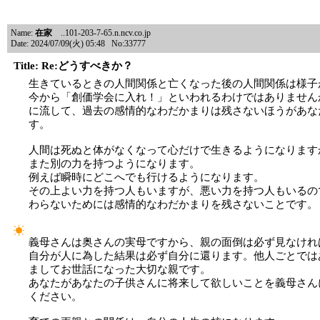
Name:
在家
..101-203-7-65.n.ncv.co.jp
Date: 2024/07/09(火) 05:48 No:33777
Title: Re:どうすべきか？
生きているときの人間関係と亡くなった後の人間関係は様子
今から「創価学会に入れ！」といわれるわけではありません
に流して、過去の感情的なわだかまりは残さないほうがあな
す。
人間は死ぬと体がなくなって心だけで生きるようになります
また別の力を持つようになります。
例えば瞬時にどこへでも行けるようになります。
その上よい力を持つ人もいますが、悪い力を持つ人もいるの
わらないためには感情的なわだかまりを残さないことです。
義母さんは奥さんの実母ですから、親の面倒は必ず見なけれ
自分が人に為した結果は必ず自分に還ります。他人ごとでは
ましてお世話になった大切な親です。
あなたがあなたの子供さんに将来して欲しいことを義母さん
ください。