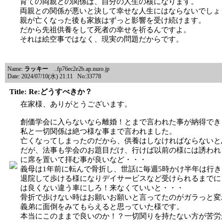
育ての両親との関係は、自分の人生の核になります。
両親との関係が悪いと決して幸せな人生にはならないでしょ
親が亡くなった後も家族はずっと影響を受け続けます。
だから先祖供養をして死者の幸せを祈るんですよ。
それは絵空事ではなく、現実の問題だからです。
Name:
ラッキー
..fp76ec2e2b.ap.nuro.jp
Date: 2024/07/10(水) 21:11 No:33778
Title: Re:どうすべきか？
在家様、ありがとうございます。
創価学会に入らないなら離婚！とまで言われた事が納得でき
私と一切関係は絶つ様な事まで言われました。
亡くなってしまったのだから、供養はしなければならないと
だが、法事も学会のお題目だけ、行けば以前の様には誘われ
に席を置いて拝む事が良いなど・・・
義母は1年前に転んで骨折し、世話に毎週5時かけ半年は行
退院して歩ける様になりデイサービスなど受けられるまでに
は良くない違う車にしろ！来なくていいと・・・
骨折で歩けない時はお願いお願いと言ってたのがガラっと変
義弟に面倒をみてもらえると思っていた様です。
本当にこのままで良いのか！？一切関りを持たない方が苦労