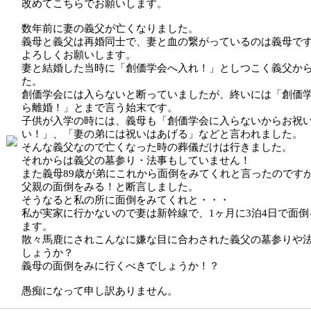
改めてこちらでお願いします。
数年前に妻の義父が亡くなりました。
義母と義父は再婚同士で、妻と血の繋がっているのは義母で
よろしくお願いします。
妻と結婚した当時に「創価学会へ入れ！」としつこく義父か
た。
創価学会には入らないと断っていましたが、終いには「創価
ら離婚！」とまで言う始末です。
子供が入学の時には、義母も「創価学会に入らないからお祝
い！」、「妻の弟には祝いはあげる」などと言われました。
そんな義父なので亡くなった時の葬儀だけは行きました。
それからは義父の墓参り・法事もしていません！
また義母89歳が弟にこれから面倒をみてくれと言ったのです
父親の面倒をみる！と断言しました。
そうなると私の所に面倒をみてくれと・・・
私が実家に行かないので妻は新幹線で、1ヶ月に3泊4日で面
ます。
散々馬鹿にされこんなに嫌な目に合わされた義父の墓参りや
しょうか？
義母の面倒をみに行くべきでしょうか！？
愚痴になって申し訳ありません。