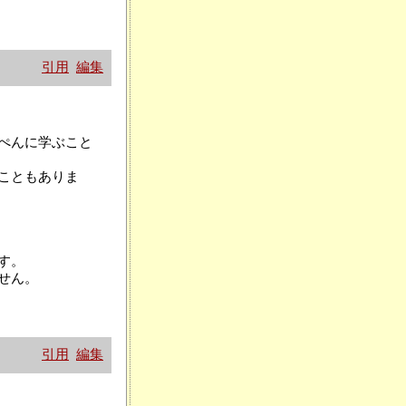
引用
編集
ぺんに学ぶこと
こともありま
す。
せん。
引用
編集