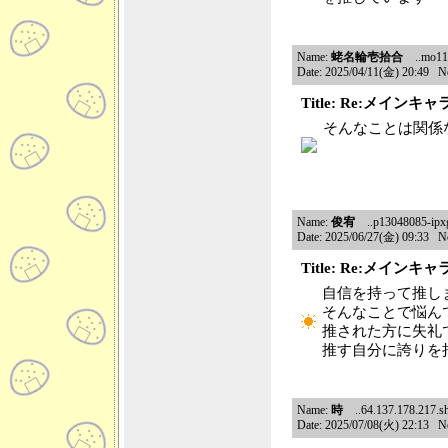
Name:
蛯名輪壱拾合
..mo116-
Date: 2025/04/11(金) 20:49 N
Title: Re:メイ
そんなことは関係
Name:
俊宥
..p13048085-ipxg
Date: 2025/06/27(金) 09:33 N
Title: Re:メイ
自信を持って推し
そんなことで悩ん
推された方に失礼
推す自分に誇りを
Name:
時
..64.137.178.217.sha
Date: 2025/07/08(火) 22:13 N