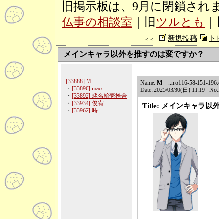
旧掲示板は、9月に閉鎖され
仏事の相談室
｜旧
ツルとも
｜
新規投稿
ト
＜＜
メインキャラ以外を推すのは変ですか？
[33888] M
Name:
M
..mo116-58-151-196.cc
・
[33890] mao
Date: 2025/03/30(日) 11:19 No
・
[33892] 蛯名輪壱拾合
・
[33934] 俊宥
Title: メインキャ
・
[33962] 時