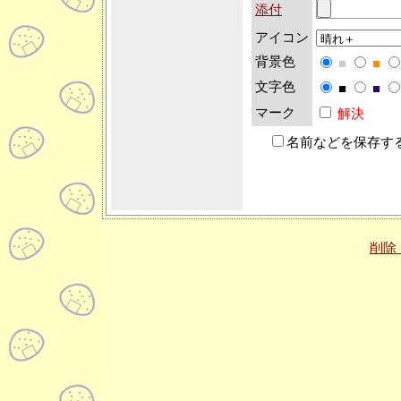
添付
アイコン
背景色
■
■
文字色
■
■
マーク
解決
名前などを保存す
削除