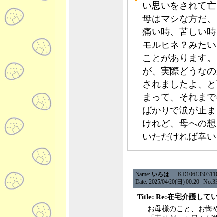
い思いをされて亡
母はマシな方だ、
痛い時、苦しい時
モルヒネ？みたい
ことがあります。
が、実際どうなの
されましたよ、と
まって、それまで
ばかりで涙が止ま
けれど、母への想
いただければ幸い
Name:
いろは
..KD106133031101.
Date: 2025/04/20(日) 00:20 No:3
Title: Re:在宅介
お母様のこと、お悔