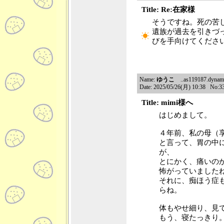
Title: Re:在家様
そうですね。死の苦
遺族が過去を引きづ
びを手向けてくださ
Name:
ゆうこ
..as119187.dynamic.
Date: 2025/05/26(月) 10:38 No:3
Title: mimi様へ
はじめまして。
４年前、私の母（
と言って、胃の中
が、
とにかく、痛いの
怖がっていました
それに、痴ほう症
らね。
体もやせ細り、見
もう、寝たっきり