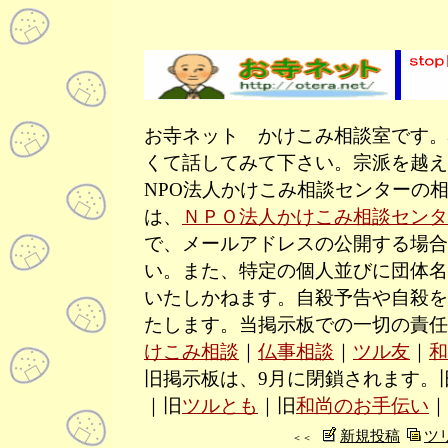
お寺ネット かけこみ相談室です。
くて話してみて下さい。宗派を越え
NPO法人かけこみ相談センターの
は、
ＮＰＯ法人かけこみ相談センタ
で、メールアドレスの公開する場合
い。また、特定の個人並びに団体名
いたしかねます。自殺予告や自殺を
たします。当掲示板での一切の責任
けこみ相談
｜
仏事相談
｜
ツル友
｜
和
旧掲示板は、9月に閉鎖されます。
｜旧
ツルとも
｜旧
和尚のお手伝い
｜
新規投稿
ツ
＜＜