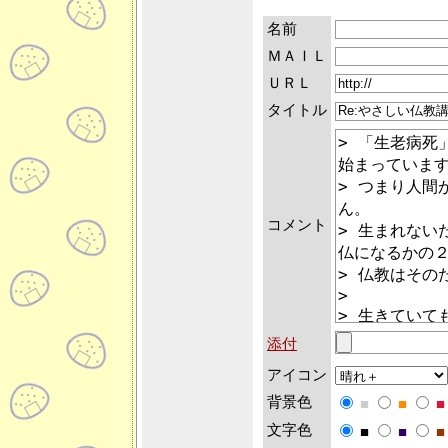
名前
ＭＡＩＬ
ＵＲＬ
タイトル
コメント
添付
アイコン
背景色
■
■
■
文字色
■
■
■