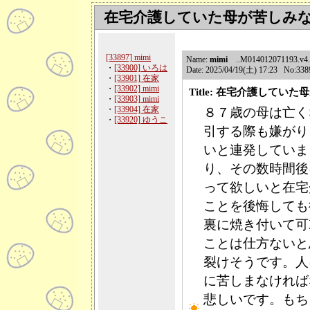
在宅介護していた母が苦しみ
[33897] mimi
Name:
mimi
..M014012071193.v4.en
・
[33900] いろは
Date: 2025/04/19(土) 17:23 No:338
・
[33901] 在家
・
[33902] mimi
Title: 在宅介護して
・
[33903] mimi
・
[33904] 在家
８７歳の母は亡く
・
[33920] ゆうこ
引する際も嫌がり
いと連発していま
り、その数時間後
って欲しいと在宅
ことを後悔しても
裏に焼き付いて可
ことは仕方ないと
裂けそうです。人
に苦しまなければ
悲しいです。もち