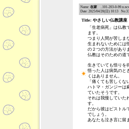
Name:
在家
..101-203-0-99.n.ncv
Date: 2025/04/20(日) 10:13 No:3
Title: やさしい仏教講座
「生老病死」は仏教
ます。
つまり人間が苦しま
生まれないためには
の２つの方法があり
仏教はそのための道
生きていても悟りを
悟った人は病気のと
くはありません。
「痛くても苦しくな
ハトマ・ガンジーは
ていたそうです。
それは我慢していた
す。
だから彼はピストル
でしょう。
あなたも泣き言に留