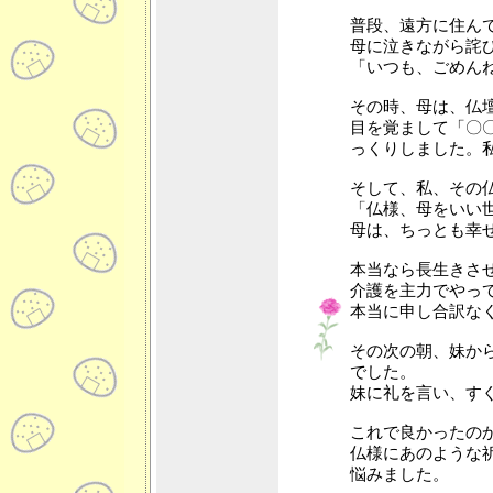
普段、遠方に住ん
母に泣きながら詫
「いつも、ごめん
その時、母は、仏
目を覚まして「〇
っくりしました。
そして、私、その
「仏様、母をいい
母は、ちっとも幸
本当なら長生きさ
介護を主力でやっ
本当に申し合訳な
その次の朝、妹か
でした。
妹に礼を言い、す
これで良かったの
仏様にあのような
悩みました。