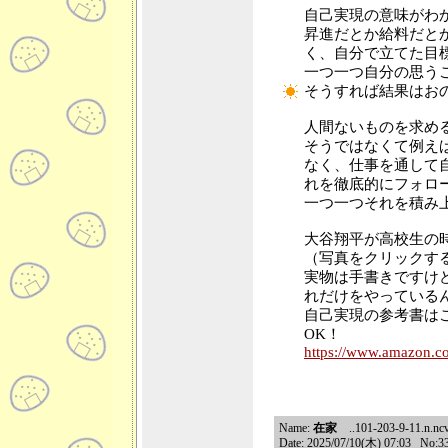
自己実現の意味がわ
昇進だとか給料だと
く、自分で立てた目
一つ一つ自分の思う
そうすれば結果はお
人間ないものを求め
そうではなくて例え
なく、仕事を通して
れを徹底的にフォロ
一つ一つそれを積み
大谷翔平が高校生の
（写真をクリックす
実物は手書きですけ
れだけをやっている
自己実現の参考書は
OK！
https://www.amazon.c
Name:
在家
..101-203-9-11.n.ncv
Date: 2025/07/10(木) 07:03 No:3