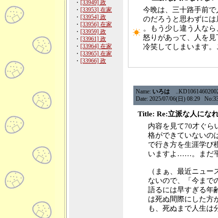
・
[33949] 政
今晩は、三十路手前で
・
[33953] 在家
・
[33954] 政
のだろうと思わずには
・
[33956] 在家
。もう少し違う人なら
・
[33959] 政
怒りがあって、人を見
・
[33961] 政
・
[33964] 在家
冷笑してしまいます。
・
[33965] 在家
・
[33966] 政
Name:
いろは
..KD106146020020.
Date: 2025/07/06(日) 08:29 No:3
Title: Re:立派な人
内容を見て70才ぐら
格ができていないの
で行き方を生涯学び
いますよ……。まだ
（まぁ、最近ニュー
ないので、「今まで
語るには早すぎる年
は死ぬ間際にした方
も、死ぬまで人生は