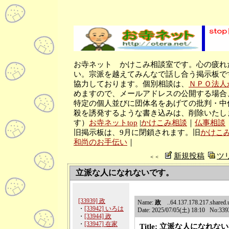
お寺ネット かけこみ相談室です。心の疲れ
い。宗派を越えてみんなで話し合う掲示板で
協力しております。個別相談は、
ＮＰＯ法人
めますので、メールアドレスの公開する場合
特定の個人並びに団体名をあげての批判・中
殺を誘発するような書き込みは、削除いたし
す）
お寺ネットtop
|
かけこみ相談
｜
仏事相談
旧掲示板は、9月に閉鎖されます。旧
かけこ
和尚のお手伝い
｜
新規投稿
ツ
＜＜
立派な人になれないです。
[33939] 政
Name:
政
..64.137.178.217.shared.us
・
[33942] いろは
Date: 2025/07/05(土) 18:10 No:339
・
[33944] 政
・
[33947] 在家
Title: 立派な人になれな