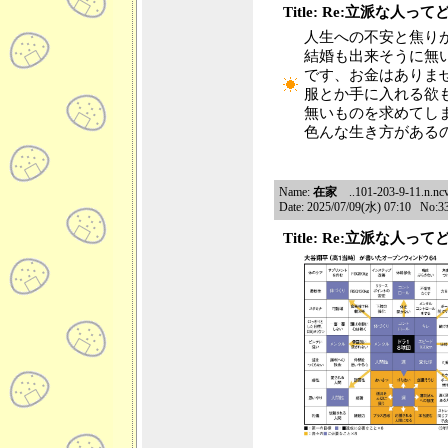
Title: Re:立派な人っ
人生への不安と焦り
結婚も出来そうに無
です、お金はありま
服とか手に入れる欲
無いものを求めてし
色んな生き方がある
Name:
在家
..101-203-9-11.n.ncv
Date: 2025/07/09(水) 07:10 No:3
Title: Re:立派な人っ