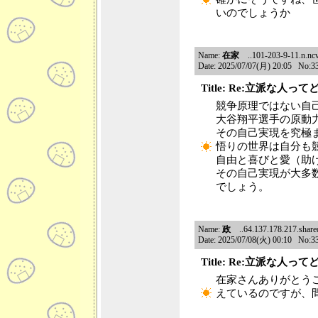
いのでしょうか
Name:
在家
..101-203-9-11.n.ncv
Date: 2025/07/07(月) 20:05 No:3
Title: Re:立派な人っ
競争原理ではない自
大谷翔平選手の原動
その自己実現を究極
悟りの世界は自分も
自由と喜びと愛（助
その自己実現が大多
でしょう。
Name:
政
..64.137.178.217.shared.
Date: 2025/07/08(火) 00:10 No:3
Title: Re:立派な人っ
在家さんありがとう
えているのですが、