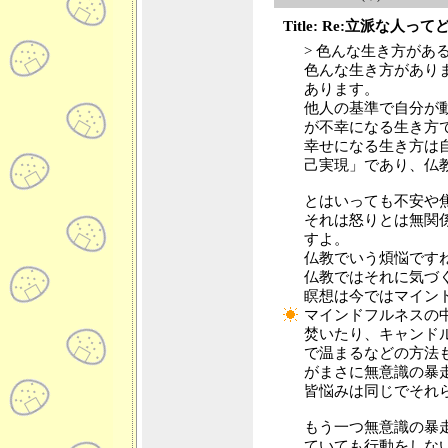
Title: Re:立派な人っ
> 色んな生き方があ
色んな生き方があり
あります。
他人の基準で自分が
が不幸になる生き方
幸せになる生き方は
己実現」であり、仏
とはいっても不安や
それは怒りとは無関
すよ。
仏教でいう煩悩です
仏教ではそれに気づ
瞑想は今ではマイン
マインドフルネスの
焚いたり、キャンド
で温まるなどの方法
がまさに無意識の暴
皆悩みは同じでそれ
もう一つ無意識の暴
ていても行動をしな