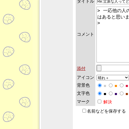
タイトル
コメント
添付
アイコン
背景色
■
■
■
文字色
■
■
■
マーク
解決
名前などを保存する