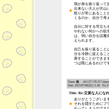
我が身を振り返って
出来ない大人が沢山
怒りが常にあること
くるのか、自分で考
自分に対する苛立ち
やれない何かへの欲
は、弱い自分を誤魔
えられます。
自己を振り返ること
分を冷静に捉えるこ
善することができま
つは既にあるわけで
Name:
政
..64.137.178.217.shared.
Date: 2025/07/06(日) 11:46 No:3
Title: Re:立派な人
ありがとうございま
それを隠すためにプ
わってしまうのでま