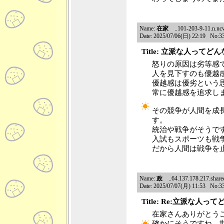
Name:
在家
..101-203-9-11.n.ncv
Date: 2025/07/06(日) 22:19 No:3
Title: 立派な人ってど
怒りの原因は劣等感
人を見下すのも優越
優越感は優劣という
常に優越感を追求し
その競争が人間を成
す。
統治や戦争がそうで
入試もスポーツも戦
だから人間は戦争を
Name:
政
..64.137.178.217.shared.
Date: 2025/07/07(月) 11:53 No:3
Title: Re:立派な人っ
在家さんありがとう
確かにそうですね、