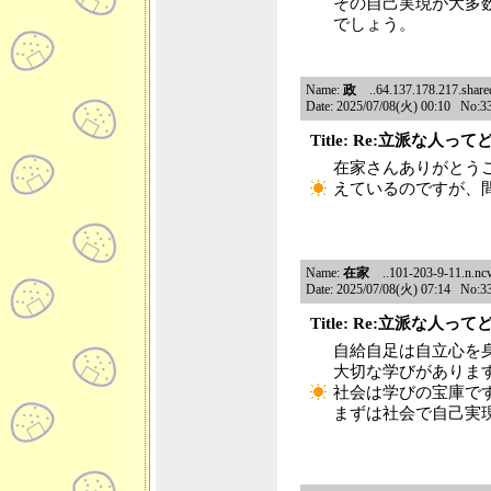
その自己実現が大多
でしょう。
Name:
政
..64.137.178.217.shared.
Date: 2025/07/08(火) 00:10 No:3
Title: Re:立派な人っ
在家さんありがとう
えているのですが、
Name:
在家
..101-203-9-11.n.ncv
Date: 2025/07/08(火) 07:14 No:3
Title: Re:立派な人っ
自給自足は自立心を
大切な学びがありま
社会は学びの宝庫で
まずは社会で自己実