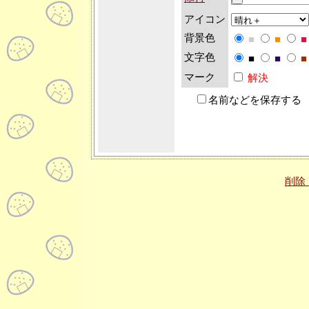
アイコン
背景色
■
■
■
文字色
■
■
■
マーク
解決
名前などを保存する
削除