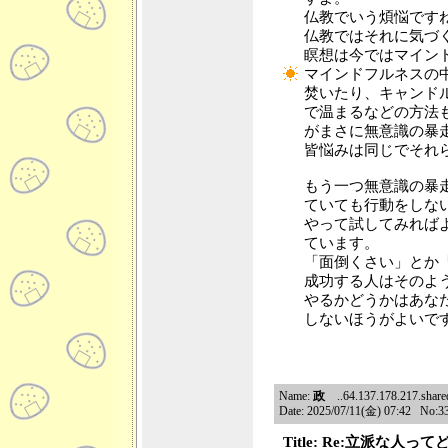
仏教でいう煩悩です
仏教ではそれに気づ
瞑想は今ではマイン
マインドフルネスの
焚いたり、キャンド
で温まるなどの方法
がまさに無意識の暴
皆悩みは同じでそれ
もう一つ無意識の暴
ていても行動をしな
やって試してみれば
ています。
「面倒くさい」とか
成功する人はそのよ
やるかどうかはあな
しないほうがよいで
Name:
政
..64.137.178.217.shared.
Date: 2025/07/11(金) 07:42 No:3
Title: Re:立派な人っ