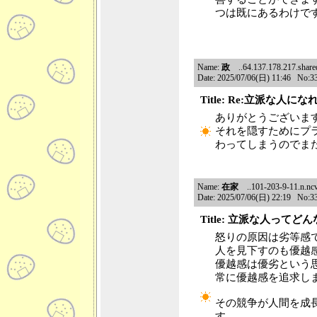
つは既にあるわけで
Name:
政
..64.137.178.217.shared.
Date: 2025/07/06(日) 11:46 No:3
Title: Re:立派な人
ありがとうございま
それを隠すためにプ
わってしまうのでま
Name:
在家
..101-203-9-11.n.ncv
Date: 2025/07/06(日) 22:19 No:3
Title: 立派な人ってど
怒りの原因は劣等感
人を見下すのも優越
優越感は優劣という
常に優越感を追求し
その競争が人間を成
す。