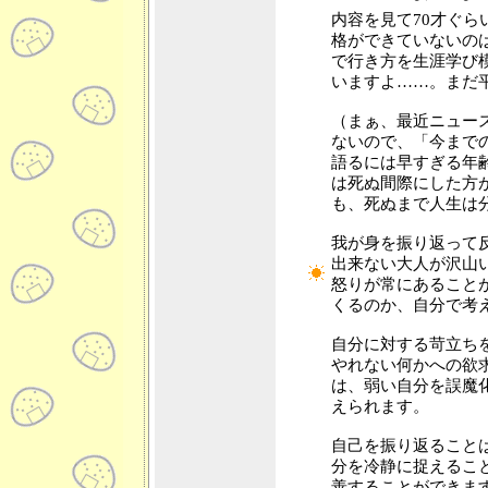
内容を見て70才ぐら
格ができていないの
で行き方を生涯学び
いますよ……。まだ
（まぁ、最近ニュー
ないので、「今まで
語るには早すぎる年
は死ぬ間際にした方
も、死ぬまで人生は
我が身を振り返って
出来ない大人が沢山
怒りが常にあること
くるのか、自分で考
自分に対する苛立ち
やれない何かへの欲
は、弱い自分を誤魔
えられます。
自己を振り返ること
分を冷静に捉えるこ
善することができま