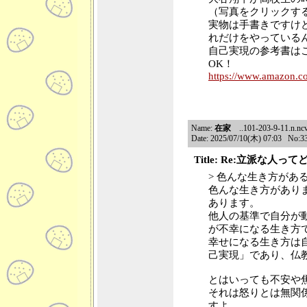
（写真をクリックす
実物は手書きですけ
れだけをやっている
自己実現の参考書は
OK！
https://www.amazon.c
Name:
在家
..101-203-9-11.n.ncv
Date: 2025/07/10(木) 07:03 No:3
Title: Re:立派な人っ
> 色んな生き方があ
色んな生き方があり
あります。
他人の基準で自分が
が不幸になる生き方
幸せになる生き方は
己実現」であり、仏
とはいっても不安や
それは怒りとは無関
すよ。