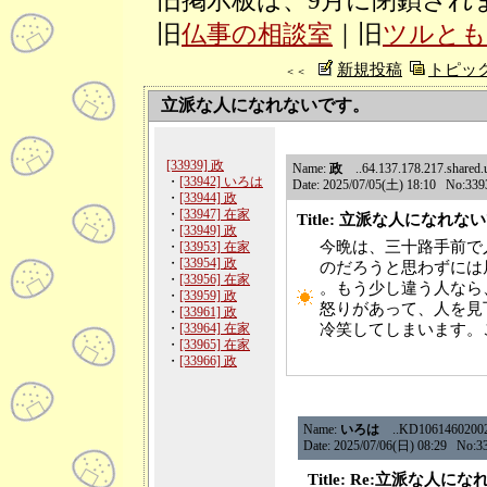
旧掲示板は、9月に閉鎖され
旧
仏事の相談室
｜旧
ツルとも
新規投稿
トピッ
＜＜
立派な人になれないです。
[33939] 政
Name:
政
..64.137.178.217.shared.us
・
[33942] いろは
Date: 2025/07/05(土) 18:10 No:339
・
[33944] 政
・
[33947] 在家
Title: 立派な人になれな
・
[33949] 政
今晩は、三十路手前で
・
[33953] 在家
・
[33954] 政
のだろうと思わずには
・
[33956] 在家
。もう少し違う人なら
・
[33959] 政
怒りがあって、人を見
・
[33961] 政
・
[33964] 在家
冷笑してしまいます。
・
[33965] 在家
・
[33966] 政
Name:
いろは
..KD106146020020.
Date: 2025/07/06(日) 08:29 No:3
Title: Re:立派な人