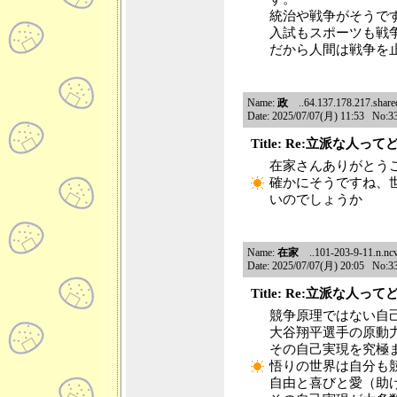
統治や戦争がそうで
入試もスポーツも戦
だから人間は戦争を
Name:
政
..64.137.178.217.shared.
Date: 2025/07/07(月) 11:53 No:3
Title: Re:立派な人っ
在家さんありがとう
確かにそうですね、
いのでしょうか
Name:
在家
..101-203-9-11.n.ncv
Date: 2025/07/07(月) 20:05 No:3
Title: Re:立派な人っ
競争原理ではない自
大谷翔平選手の原動
その自己実現を究極
悟りの世界は自分も
自由と喜びと愛（助