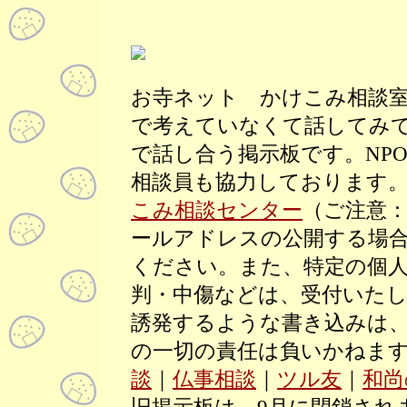
お寺ネット かけこみ相談
で考えていなくて話してみ
で話し合う掲示板です。NP
相談員も協力しております
こみ相談センター
（ご注意
ールアドレスの公開する場合
ください。また、特定の個
判・中傷などは、受付いた
誘発するような書き込みは
の一切の責任は負いかねま
談
｜
仏事相談
｜
ツル友
｜
和尚