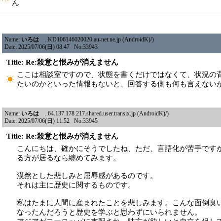
ん
Name:
いろは
..KD106146020020.au-net.ne.jp (AndroidK)/)
Date: 2025/07/06(日) 08:47 No:33943
Title: Re:殺意と恨みが消えません
ここは相談室ですので、状態を書くだけではなくて、状況の
たいのかといった情報もないと、回答する側も何も言えない
Name:
いろは
..64.137.178.217.shared.user.transix.jp (AndroidK)/)
Date: 2025/07/06(日) 11:52 No:33945
Title: Re:殺意と恨みが消えません
こんにちは、確かにそうでしたね、ただ、言語化が苦手です
る方が居るなら纏めてみます。
漠然とした悲しみと屈辱感があるのです。
それは主に歴史に関するものです。
私はたまに人間に産まれたことを悲しみます。こんな面倒臭
なったんだろうと歴史を学ぶと思わずにいられません。