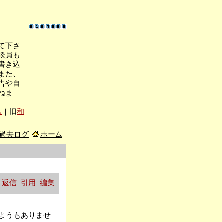
て下さ
談員も
書き込
また、
告や自
ねま
も
｜旧
和
/過去ログ
ホーム
返信
引用
編集
ようもありませ