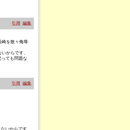
引用
編集
長崎を散々侮辱
ないからです、
祝っても問題な
引用
編集
えないからです、