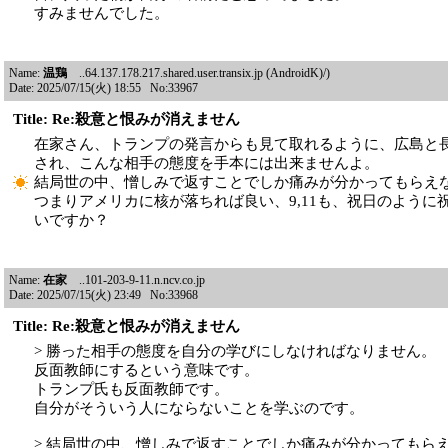
すみませんでした。
Name:
温鶏
..64.137.178.217.shared.user.transix.jp (AndroidK)/)
Date: 2025/07/15(火) 18:55 No:33967
Title: Re:殺意と恨みが消えません
在家さん、トランプの発言からも見て取れるように、広島と
され、こんな相手の態度を手本には出来ませんよ。
結局世の中、憎しみで返すことでしか痛みが分かってもらえ
つまりアメリカに核が落ちれば良い、9,11も、祝日のように
いですか？
Name:
在家
..101-203-9-11.n.ncv.co.jp
Date: 2025/07/15(火) 23:49 No:33968
Title: Re:殺意と恨みが消えません
> 勝った相手の態度を自分の学びにしなければなりません。
反面教師にするという意味です。
トランプ氏も反面教師です。
自分がそういう人にならないことを学ぶのです。
> 結局世の中、憎しみで返すことでしか痛みが分かってもら