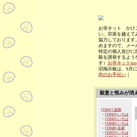
お寺ネット かけ
い。宗派を越えて
協力しております
めますので、メー
特定の個人並びに
殺を誘発するよう
す）
お寺ネットtop
旧掲示板は、9月
尚のお手伝い
｜
殺意と恨みが消
[33941] 温鶏
・
[33943] いろは
・
[33945] いろは
・
[33946] いろは
・
[33948] 在家
・
[33955] いろは