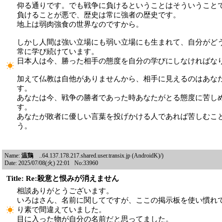
仰る通りです。でも戦争に負けるということはそういうこと
負けることが悪で、歴史は常に強者の歴史です。
地上は弱肉強食の世界なのですから。
しかし人間は強い立場にも弱い立場にも生まれて、自分がど
常に学び続けています。
日本人は今、勝った相手の態度を自分の学びにしなければな
加えて仏教は自他がありませんから、相手に見えるのはあな
す。
あなたは今、戦争の勝者であった時あなたがとる態度に苦し
す。
あなたが敗者に優しい言葉を投げかける人であれば苦しむこ
う。
Name:
温鶏
..64.137.178.217.shared.user.transix.jp (AndroidK)/)
Date: 2025/07/08(火) 22:01 No:33960
Title: Re:殺意と恨みが消えません
相談ありがとうございます。
いろはさん、名前に関してですが、ここの掲示板を使い慣れ
り素で間違えていました。
目に入った物が自分の名前だと思ってました。