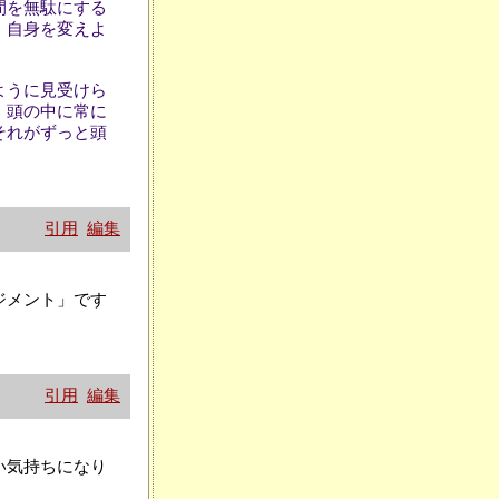
間を無駄にする
、自身を変えよ
ように見受けら
、頭の中に常に
それがずっと頭
引用
編集
ジメント」です
。
引用
編集
い気持ちになり