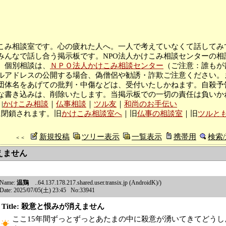
こみ相談室です。心の疲れた人へ。一人で考えていなくて話してみ
みんなで話し合う掲示板です。NPO法人かけこみ相談センターの相
。個別相談は、
ＮＰＯ法人かけこみ相談センター
（ご注意：誰もが
ルアドレスの公開する場合、偽僧侶や勧誘・詐欺ご注意ください。
団体名をあげての批判・中傷などは、受付いたしかねます。自殺予
な書き込みは、削除いたします。当掲示板での一切の責任は負いか
|
かけこみ相談
｜
仏事相談
｜
ツル友
｜
和尚のお手伝い
に閉鎖されます。旧
かけこみ相談室へ
｜旧
仏事の相談室
｜旧
ツルと
新規投稿
ツリー表示
一覧表示
携帯用
検索
＜＜
えません
Name:
温鶏
..64.137.178.217.shared.user.transix.jp (AndroidK)/)
Date: 2025/07/05(土) 23:45 No:33941
Title: 殺意と恨みが消えません
ここ15年間ずっとずっとあたまの中に殺意が湧いてきてどうし