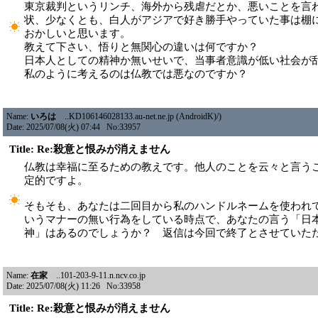
東京裁判というリンチ、海外から残虐だとか、悪いことを言
状、少なくとも、白人がアジアで好き勝手やっていた事は棚
おかしいと思います。
教えて下さい、悟りと無関心の違いは何ですか？
日本人としての精神か無いせいで、当事者意識が低い社会が
私のように考えるのは仏教では悪なのですか？
Name:
いろは
..KD106146028133.au-net.ne.jp (AndroidK)/)
Date: 2025/07/08(火) 07:44 No:33957
Title: Re:殺意と恨みが消えません
仏教は幸福に至るための教えです。他人のことを云々と言う
定的ですよ。
そもそも、あなたは二回目から私のハンドルネームを使われ
いうマナーの無い行為をしている時点で、あなたの言う「日
神」はあるのでしょうか？ 返信は今回で終了とさせていた
Name:
在家
..101-203-9-11.n.ncv.co.jp
Date: 2025/07/08(火) 11:26 No:33958
Title: Re:殺意と恨みが消えません