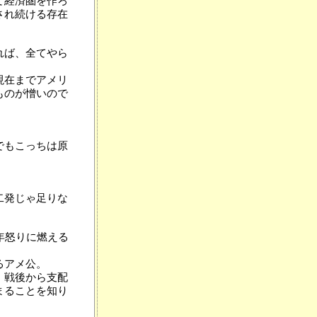
て経済圏を作ろ
され続ける存在
れば、全てやら
現在までアメリ
ものが憎いので
でもこっちは原
二発じゃ足りな
年怒りに燃える
るアメ公。
、戦後から支配
まることを知り