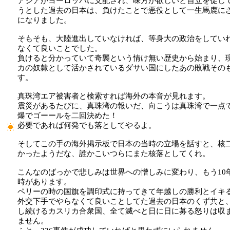
アジアがヨーロッパに支配され、味方が欲しいと自立を促し
うとした過去の日本は、負けたことで悪役として一生馬鹿に
になりました。
そもそも、大陸進出していなければ、等身大の政治をしてい
なくて良いことでした。
負けると分かっていて奇襲という情け無い歴史から始まり、
カの奴隷として活かされているダサい国にしたあの敗戦その
す。
真珠湾エア被害者と検索すれば海外の本音が見れます。
震災があるたびに、真珠湾の報いだ、向こうは真珠湾で一点
爆でゴーールを二回決めた！
必要であれば何発でも落としてやるよ。
そしてこの手の海外掲示板で日本の当時の立場を話すと、核
かったようだな、誰かこいつらにまた核落としてくれ。
こんなのばっかで悲しみは世界への憎しみに変わり、もう10
時があります。
ペリーの時の国旗を調印式に持ってきて年越しの勝利とイキ
外交下手でやらなくて良いことしてた過去の日本のくず共と
し続けるカスリカ合衆国、全て滅べと日に日に募る怒りは収
ません。