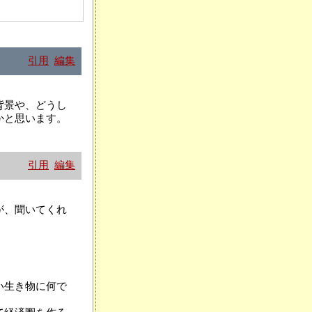
引用
編集
背景や、どうし
かと思います。
引用
編集
が、聞いてくれ
い生き物に何で