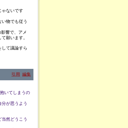
じゃないです
ない物でも従う
の影響で、アメ
して願います。
をして議論すら
引用
編集
に抱いてしまうの
自分が思うよう
ど当然どうこう