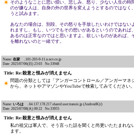
そのようなことに思い煩い、悲しみ、怒り、少ない人生の時
のが嫌な人は、自身の外の世界を変えようとするのではなく
うと試みます。
あなたの場合は、別段、その怒りを手放したいわけではない
れますし、もし、いつでもその想いがあるというのであれば
あるのは正常なのではと思いますよ。欲しいものがあれば、
を離れないのと一緒です。
Name:
在家
..101-203-9-11.n.ncv.co.jp
Date: 2025/07/06(日) 23:03 No:33948
Title: Re:殺意と恨みが消えません
問題の分類としては「アンガーコントロール／アンガーマネ
から、ネットやアマゾンやYouTubeで検索してみてください
Name:
いろは
..64.137.178.217.shared.user.transix.jp (AndroidK)/)
Date: 2025/07/08(火) 00:22 No:33955
Title: Re:殺意と恨みが消えません
私の祖父は軍人で、そう言った話を聞くと尚更いたたまれな
ます。