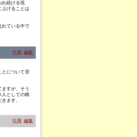
われ続ける現
に上げることは
乱れている中で
引用
編集
ことについて否
てますが、そう
本人としての精
だきます。
引用
編集