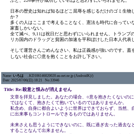
ふと、226事件が成功していればと思わずにいられません。
日本の歴史は知れば知るほどこ屈辱を感じるだけのゴミ生物
か？
多くの人はここまで考えることなく、憲法も時代に合ってい
家畜しかいない。
全て滅べ、9,11は祝日だと思わずにいられません、トランプ
リカ国内のドラッグと貧困の加速を平和ぼけした日本人代表
そして運営さんごめんなさい、私は正義感が強いのです。蓋
しない社会に⚪意を抱くことをお許し下さい。
Name:
いろは
..KD106146020020.au-net.ne.jp (AndroidK)/)
Date: 2025/07/06(日) 18:21 No:33946
Title: Re:殺意と恨みが消えません
文章を拝見しました。あなたの場合、○意を抱きたくないの
ではなくて、抱きたくて抱いているのではありませんか。
私含め、自身に都合よいように世界はできておらず、当然、
に出来事もコントロールできるものではありません。
未来さえも思うようにできないのに、既に過ぎ去った過去な
することなんて出来ません。