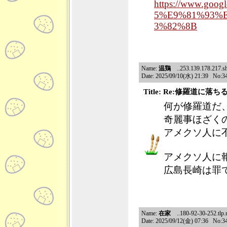
https://www.go
5%E9%81%93%
3%82%8B
Name:
温鶏
..253.139.178.217.sha
Date: 2025/09/10(水) 21:39 No:3
Title: Re:修羅道に落ち
何が修羅道だ
奇麗事ほざく
アメクソ人に
アメクソ人に
広島長崎は罪
Name:
在家
..180-92-30-252.tlp.n
Date: 2025/09/12(金) 07:36 No:3