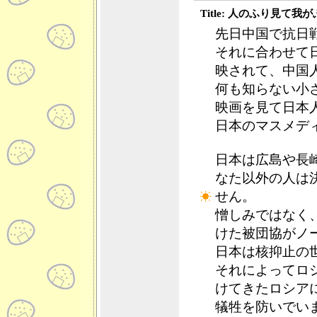
Title: 人のふり見て我
先日中国で抗日
それに合わせて
映されて、中国
何も知らない小
映画を見て日本
日本のマスメデ
日本は広島や長
なた以外の人は
せん。
憎しみではなく
けた被団協がノ
日本は核抑止の
それによってロ
けてきたロシア
犠牲を防いでい