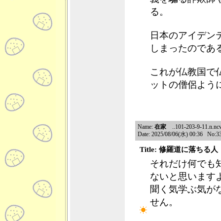
る。
日本のアイデン
しまったのであ
これが仏教国で
ットの僧侶よう
Name:
在家
..101-203-9-11.n.ncv
Date: 2025/08/06(水) 00:36 No:3
Title: 修羅道に落ちる人
それだけ何でも
ないと思います
聞く気学ぶ気が
せん。