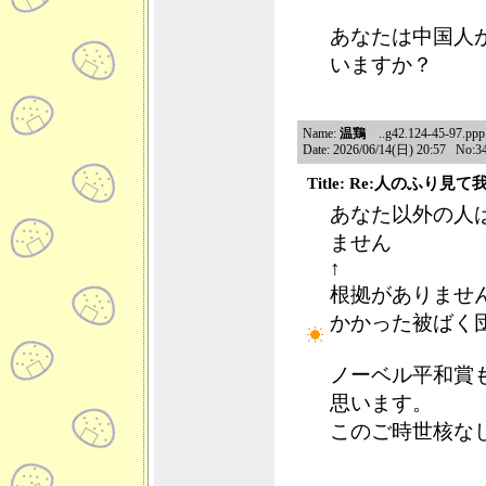
あなたは中国人
いますか？
Name:
温鶏
..g42.124-45-97.ppp
Date: 2026/06/14(日) 20:57 No:3
Title: Re:人のふり
あなた以外の人
ません
↑
根拠がありませ
かかった被ばく
ノーベル平和賞
思います。
このご時世核な