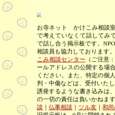
お寺ネット かけこみ相談
で考えていなくて話してみ
で話し合う掲示板です。NP
相談員も協力しております
こみ相談センター
（ご注意
ールアドレスの公開する場合
ください。また、特定の個
判・中傷などは、受付いた
誘発するような書き込みは
の一切の責任は負いかねま
談
｜
仏事相談
｜
ツル友
｜
和尚