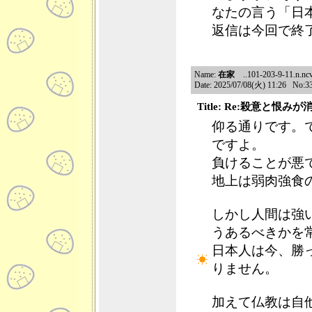
なたの言う「日
返信は今回で終
Name:
在家
..101-203-9-11.n.ncv
Date: 2025/07/08(火) 11:26 No:3
Title: Re:殺意と恨み
仰る通りです。
ですよ。
負けることが悪
地上は弱肉強食
しかし人間は強
うあるべきかを
日本人は今、勝
りません。
加えて仏教は自