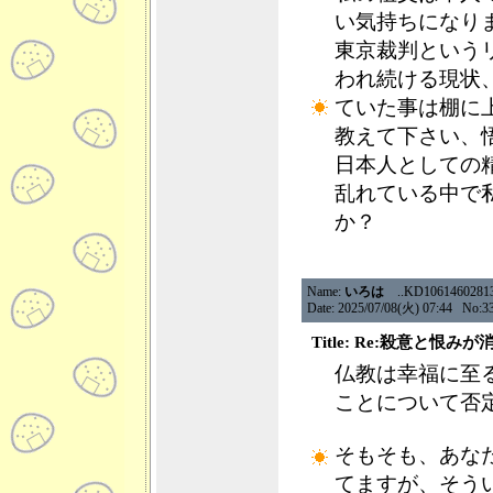
い気持ちになり
東京裁判という
われ続ける現状
ていた事は棚に
教えて下さい、
日本人としての
乱れている中で
か？
Name:
いろは
..KD106146028133.
Date: 2025/07/08(火) 07:44 No:3
Title: Re:殺意と恨み
仏教は幸福に至
ことについて否
そもそも、あな
てますが、そう