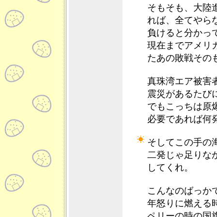
そもそも、大陸
れば、全てやら
負けると分かっ
現在までアメリ
たあの敗戦その
真珠湾エア被害
震災があるたび
でもこっちは原
必要であれば何
そしてこの手の
二発じゃ足りな
してくれ。
こんなのばっか
年怒りに燃える
ペリーの時の国