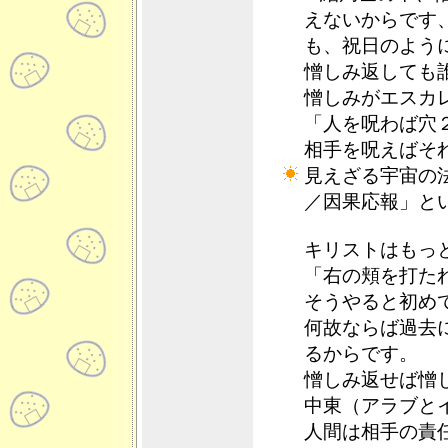
えないからです、
も、祝日のよう
憎しみ返しても
憎しみがエスカ
「人を呪わば穴
相手を呪えばそ
見えざる宇宙の
／因果応報」と
キリストはもっ
「右の頬を打た
そうやると初め
何故ならば過去
るからです。
憎しみ返せば憎
中東（アラブと
人間は相手の責