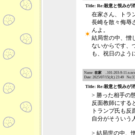
Title: Re:殺意と恨み
在家さん、トラ
長崎を散々侮辱
んよ。
結局世の中、憎
ないからです、つ
も、祝日のよう
Name:
在家
..101-203-9-11.n.ncv
Date: 2025/07/15(火) 23:49 No:3
Title: Re:殺意と恨み
> 勝った相手
反面教師にする
トランプ氏も反
自分がそういう
> 結局世の中