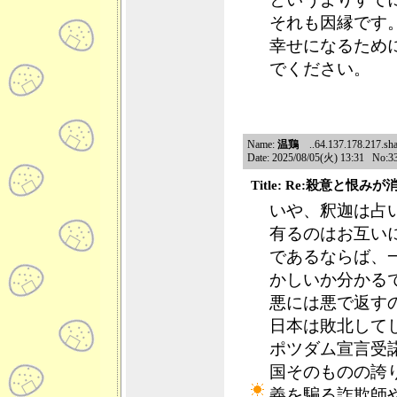
それも因縁です
幸せになるため
でください。
Name:
温鶏
..64.137.178.217.shar
Date: 2025/08/05(火) 13:31 No:3
Title: Re:殺意と恨み
いや、釈迦は占
有るのはお互い
であるならば、
かしいか分かる
悪には悪で返す
日本は敗北して
ポツダム宣言受
国そのものの誇
義を騙る詐欺師