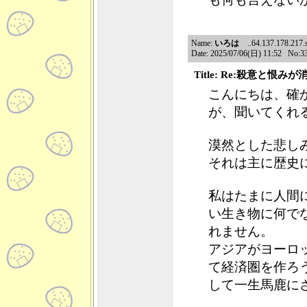
Name:
いろは
..64.137.178.217.sh
Date: 2025/07/06(日) 11:52 No:3
Title: Re:殺意と恨み
こんにちは、確
が、聞いてくれ
漠然とした悲し
それは主に歴史
私はたまに人間
い生き物に何で
れません。
アジアがヨーロ
て経済圏を作ろ
して一生馬鹿に