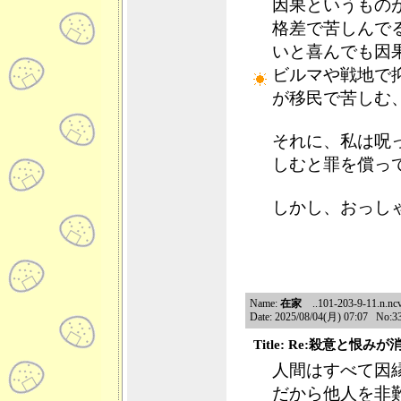
因果というもの
格差で苦しんで
いと喜んでも因
ビルマや戦地で
が移民で苦しむ
それに、私は呪
しむと罪を償っ
しかし、おっし
Name:
在家
..101-203-9-11.n.ncv
Date: 2025/08/04(月) 07:07 No:3
Title: Re:殺意と恨み
人間はすべて因
だから他人を非