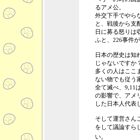
るアメ公。
外交下手でやら
と、戦後から支
日に募る怒りは
ふと、226事
日本の歴史は知
じゃないですか
多くの人はここ
ない物でも従う
全て滅べ、9,1
の影響で、アメ
した日本人代表
そして運営さん
をして議論すら
い。