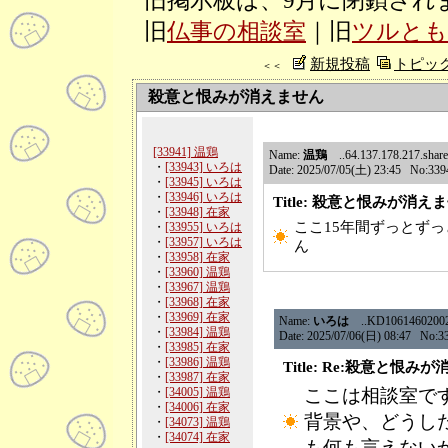
旧掲示板は、9月に閉鎖され
旧
仏事の相談室
｜旧
ツルとも
新規投稿
トピッ
＜＜
殺意と恨みが消えません
[33941] 温鶏
Name:
温鶏
..64.137.178.217.shared
・
[33943] いろは
Date: 2025/07/05(土) 23:45 No:339
・
[33945] いろは
・
[33946] いろは
Title: 殺意と恨みが消え
・
[33948] 在家
ここ15年間ずっとず
・
[33955] いろは
・
[33957] いろは
ん
・
[33958] 在家
・
[33960] 温鶏
・
[33967] 温鶏
・
[33968] 在家
・
[33969] 在家
Name:
いろは
..KD106146020020.
・
[33984] 温鶏
Date: 2025/07/06(日) 08:47 No:3
・
[33985] 在家
・
[33986] 温鶏
Title: Re:殺意と恨み
・
[33987] 在家
・
[34005] 温鶏
ここは相談室で
・
[34006] 在家
背景や、どうし
・
[34073] 温鶏
・
[34074] 在家
も何も言えない