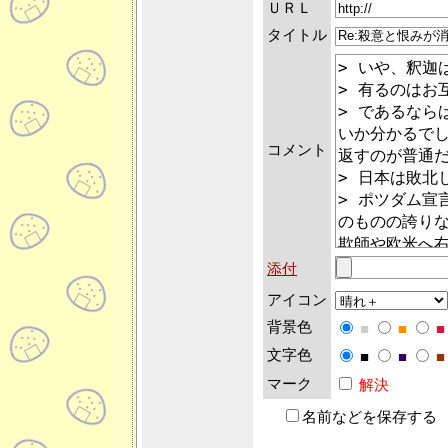
ＵＲＬ
タイトル
コメント
添付
アイコン
背景色
■
■
■
文字色
■
■
■
マーク
解決
名前などを保存する