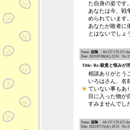
た自身の姿です
あなたは今、戦
められています
あなたが敗者に
とはないでしょ
Name:
温鶏
..64.137.178.217.shar
Date: 2025/07/08(火) 22:01 No:3
Title: Re:殺意と恨み
相談ありがとう
いろはさん、名
ていない事もあ
目に入った物が
すみませんでし
Name:
温鶏
..64.137.178.217.shar
Date: 2025/07/15(火) 18:55 No:3