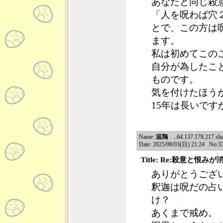
あなたと同じ殺
「人を呪わば穴
とで、この方は
ます。
私は初めてこの
自分が為したこ
ものです。
気を付けたほう
15年は長いで
Name:
温鶏
..64.137.178.217.shar
Date: 2025/08/03(日) 21:24 No:3
Title: Re:殺意と恨み
ありがとうござ
釈迦は呪だの占
け？
あくまで戒め。