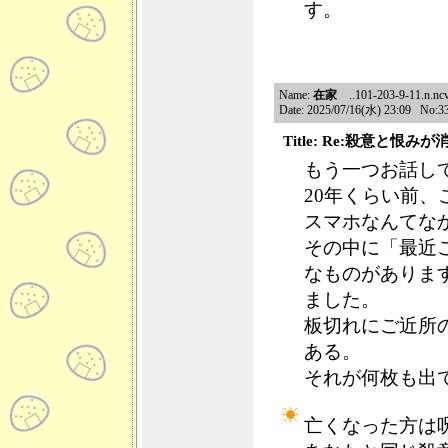
す。
Name:
在家
..101-203-9-11.n.ncv
Date: 2025/07/16(水) 23:09 No:3
Title: Re:殺意と恨み
もう一つお話し
20年くらい前
スマホなんてな
その中に「最近
なものがありま
ました。
板切れにご近所
ある。
それが何枚も出
亡くなった方は