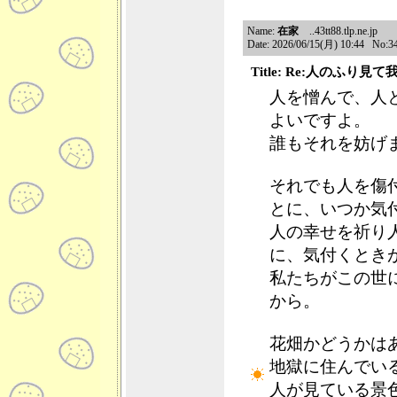
Name:
在家
..43tt88.tlp.ne.jp
Date: 2026/06/15(月) 10:44 No:3
Title: Re:人のふり
人を憎んで、人
よいですよ。
誰もそれを妨げ
それでも人を傷
とに、いつか気
人の幸せを祈り
に、気付くとき
私たちがこの世
から。
花畑かどうかは
地獄に住んでい
人が見ている景