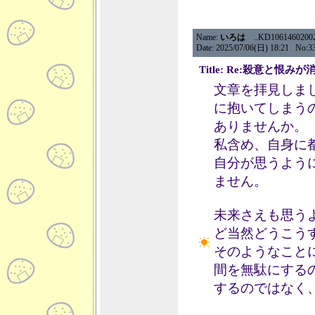
Name:
いろは
..KD106146020020.
Date: 2025/07/06(日) 18:21 No:3
Title: Re:殺意と恨み
文章を拝見しま
に抱いてしまう
ありませんか。
私含め、自身に
自分が思うよう
ません。
未来さえも思う
ど当然どうこう
そのようなこと
間を無駄にする
するのではなく