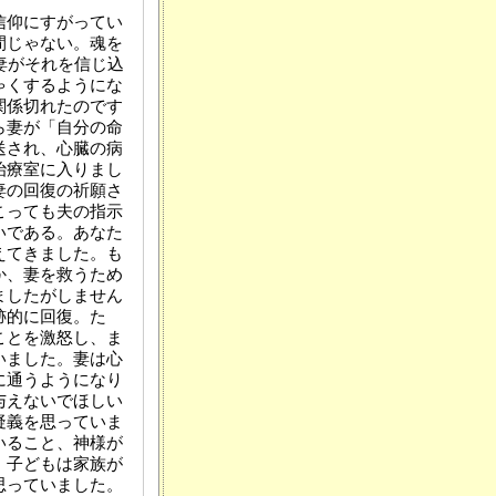
信仰にすがってい
間じゃない。魂を
妻がそれを信じ込
ゃくするようにな
関係切れたのです
ら妻が「自分の命
送され、心臓の病
治療室に入りまし
妻の回復の祈願さ
こっても夫の指示
いである。あなた
えてきました。も
か、妻を救うため
ましたがしません
跡的に回復。た
ことを激怒し、ま
いました。妻は心
に通うようになり
与えないでほしい
疑義を思っていま
いること、神様が
、子どもは家族が
思っていました。