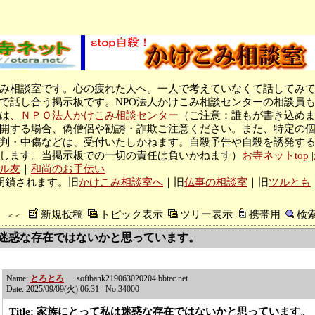
み相談室です。心の疲れた人へ。一人で考えていなくて話してみ
で話し合う掲示板です。NPO法人かけこみ相談センターの相談員
は、
ＮＰＯ法人かけこみ相談センター
（ご注意：誰もが書き込め
開する場合、偽僧侶や勧誘・詐欺ご注意ください。また、特定の
判・中傷などは、受付いたしかねます。自殺予告や自殺を誘発す
します。当掲示板での一切の責任は負いかねます）
お寺ネットtop
|
ル友
｜
和尚のお手伝い
閉鎖されます。旧
かけこみ相談室へ
｜旧
仏事の相談室
｜旧
ツルとも
新規投稿
トピック表示
ツリー表示
携帯用
検
＜＜
迷惑な存在ではないかと思っています。
Name:
とろとろ
..softbank219063020204.bbtec.net
Date: 2025/09/09(火) 06:31 No:34000
Title: 家族にとって私は迷惑な存在ではないかと思っています。