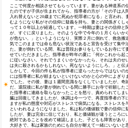
ここで何度か相談させてもらっています。妻がある神道系の
たのですが子供が生まれてから、指導者の方が「その子は人
入れ替えないと20歳までに死ぬか犯罪者になる」と言われ、
むようになり私がその信仰に疑義を持ち、妻との関係ぎくし
って１０年以上が経過しています。一時期は妻はその信仰と
が、すぐに戻りました。そのような中で今年の１月くらいか
が危ない。」というようになり、実際２月に倒れて、救急搬
気でこのままでは命も危ない状況であると宣告を受けて集中
た。妻が倒れている間、私は普段お参りをしているお寺にて
せていただきました。指導者が昨年の夏に「何かこれから起
に従いなさい。それでうまくいかなかったら、それは夫のせ
は夫に殺されるかもしれない。死なないようにしろ。」と伝
しかして、今回の件も私が指導者に逆らったからではないの
には指導者に私が頼まないといけないのかと心の中によぎり
でした。その後、妻は１週間意識をなくしていましたが、奇
だ、退院後に私が妻が倒れている間に勝手にお寺で祈願した
た指導者に連絡を取らなかったことを怒り、責められてしま
臓は回復してきましたが、体調は今一つで、再度指導者の下
ますが私の態度や対応がストレスで病気になる。ストレスを
といわれるようになりました。私は私の価値観で妻の信仰に
したが、妻は完全に信じており、私と価値観が違うところに
絶対であることを改めて確認しました。子どもも障害があり
大好きで、私は家族のためにも自分が耐えて一緒にいないと