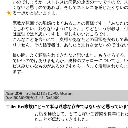
いのでしょうか。ストレスは病気の原因の一つですので、
くないと思うのであれば、そしてストレスを感じたくない
る一択かと思いますよ。
宗教が原因での離婚はよくあることの模様です。「あなた
もしれない。死なないようにしろ。」などという宗教は、
は無理ではと思いますよ。脅しもいいところです。
こんなことを言われて、奥様があなたとの日常を安心して
りません。その指導者は、あなたと別れさせたいのではな
長い間、よく頑張られてきたなと思います。もうそろそろ
ていいのではありませんか。奥様のフォローについても、
ビスみたいなものがあるのですから、うまく活用されたら
ます。
Name:
道海
..softbank111191127035.bbtec.net
Date: 2025/09/09(火) 21:42 No:34002
Title: Re:家族にとって私は迷惑な存在ではないかと思ってい
お話を拝読して、とても深いご苦悩を長年にわ
たことが伝わってきました。