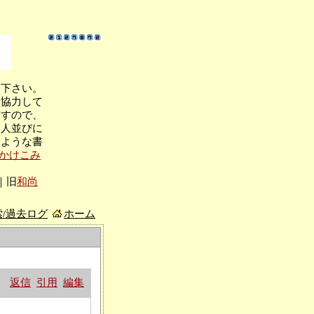
て下さい。
も協力して
ますので、
個人並びに
るような書
かけこみ
｜旧
和尚
索/過去ログ
ホーム
返信
引用
編集