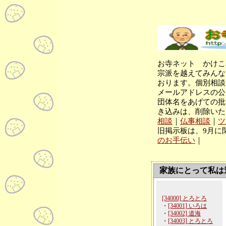
お寺ネット かけこ
宗派を越えてみんな
おります。個別相談
メールアドレスの公
団体名をあげての批
き込みは、削除いた
相談
｜
仏事相談
｜
ツ
旧掲示板は、9月に
のお手伝い
｜
家族にとって私は
[34000] とろとろ
・
[34001] いろは
・
[34002] 道海
・
[34003] とろとろ