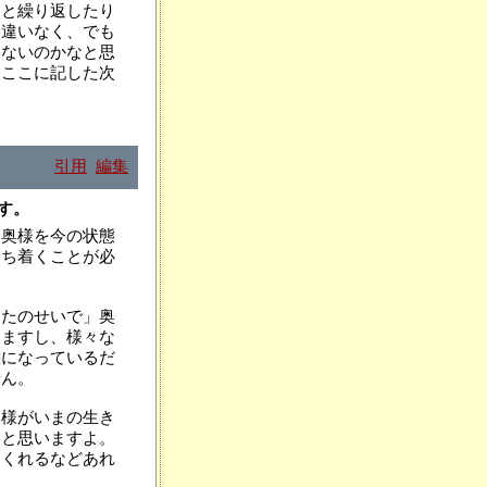
はと繰り返したり
間違いなく、でも
けないのかなと思
すここに記した次
引用
編集
ます。
。奥様を今の状態
落ち着くことが必
なたのせいで」奥
りますし、様々な
態になっているだ
せん。
奥様がいまの生き
いと思いますよ。
てくれるなどあれ