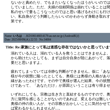
ないかと責めたり、でもまたいなくなったほうがいいので
していました。ただ、夫婦の信頼関係は崩れていることは
私のせいで妻もこうなったのではと思い逃げるわけにも行
い、私自身がどう判断したらいいのかわからず身動き取れ
第です。
Name:
いろは
..KD106146014179.au-net.ne.jp (AndroidK)/)
Date: 2025/09/09(火) 22:55 No:34004
Title: Re:家族にとって私は迷惑な存在ではないかと思ってい
溺れている人は、溺れている人を救うことはできませんよ
から助けたいとしても、まずは自分自身が陸にあがって、
要だと思いますよ。
疲れてしまっていては冷静な判断ができません。仮に「あ
様が今の状態に陥ったとしても、奥様には奥様の人格があ
縁があったわけです。その中で奥様が選んだ結果、今の状
けであって、「あなただけ」が原因ということは有り得ま
いずれにしても、宗教は生き方と直結するものですので、
方に疑問を感じることがないのであれば、変えるのは難し
奥様の仲の良い人が、その宗教がおかしいことに気付かせ
ば変わるかもしれませんが…。