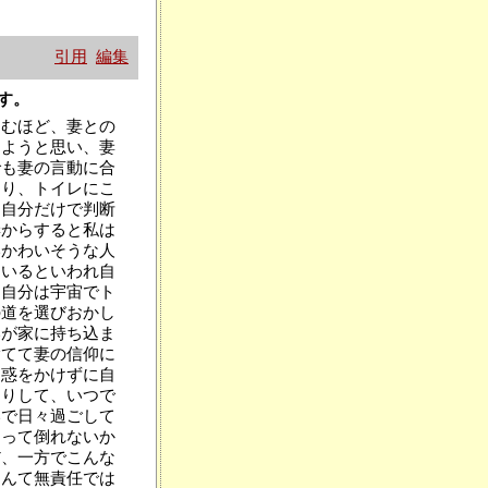
引用
編集
ます。
進むほど、妻との
しようと思い、妻
でも妻の言動に合
たり、トイレにこ
に自分だけで判断
妻からすると私は
いかわいそうな人
ているといわれ自
「自分は宇宙でト
の道を選びおかし
いが家に持ち込ま
捨てて妻の信仰に
迷惑をかけずに自
たりして、いつで
いで日々過ごして
なって倒れないか
だ、一方でこんな
なんて無責任では