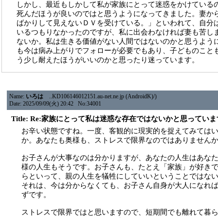
しかし、最近もしかして私が家族にとって迷惑をかけている
死んだほうが良いのではと思うようになってきました。妻か
ばかりして見えないＤＶを受けている。」といわれて、自分
いるつもりなかったのですが、私に出会わなければ妻も苦し
ないか。私は生きる価値がない人間ではないのかと思うよう
も今は病み上がりでフォローが必要でもあり、子どものこと
う少し耐えたほうがいいのかと思ったり迷っています。
Name:
いろは
..KD106146012151.au-net.ne.jp (AndroidK)/)
Date: 2025/09/09(火) 20:42 No:34001
Title: Re:家族にとって私は迷惑な存在ではないかと思ってい
お辛い状態ですね。一度、客観的に現実的を捉えてみては
か。あなたも奥様も、ストレスで限界なのではありません
お子さんが大事なのは分かりますが、あなたの人生はあな
様の人生もそうです。お子さんも、たとえ「家族」が好き
らといって、親の人生を犠牲にしていいということではな
それは、今は分からなくても、お子さん自身が大人になれ
ずです。
ストレスで限界ではと思いますので、短期間でも離れて暮