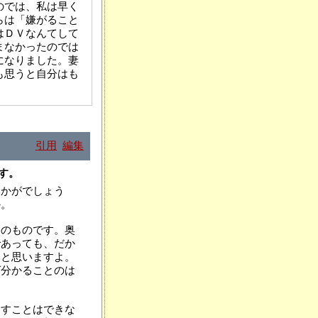
のでは、私は早く
らは「嫌がること
はＤＶなんてして
まなかったのでは
になりました。妻
も思うと自分はも
引用
編集
ます。
いかがでしょう
か。
たのものです。奥
であっても、だか
いと思いますよ。
ば分かることのは
らすことはできな