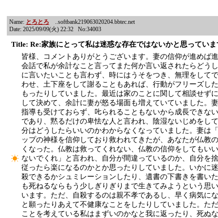
Name:
とろとろ
..softbank219063020204.bbtec.net
Date: 2025/09/09(火) 22:32 No:34003
Title: Re:家族にとって私は迷惑な存在ではないかと思ってい
皆様、コメントありがとうございます。妻の信仰が進めば
会話で私が余計なこと言ってまた何か言い返されたらどう
に言いたいことも言わず、時にはうそをつき、無理をして
わせ、土下座をして謝ることもあれば、行動がフリーズし
もったりしていました。最近は家のことに関して相談せず
して決めて、余計に妻が怒る場面も増えていていました。
指導も受けておらず、𠮟られることもないから成長できな
であり、黙るだけの卑怯な人と言われ、陰湿ないじめをし
分はどうしたらいいのかわからなくなっていました。妻は
ップの神様を信仰しており救われてきたが、あなたが仏教
くなった。仏教は救ってくれない、仏教の信仰をしてもい
ないでくれ」と言われ、自分が間違っているのか、自分を
従ったら楽になるのかとか思ったりしていました。いかに
殺できるかシュミレーションしたり、遺書の下書きを書い
も死ねるならもう少しぎりぎりまで生きてみようという思
います。ただ、自殺するのは親不孝であるし、早く病気に
と願ったりあえて不健康なことをしたりしていました。た
ことを考えている私はまずいのかなと我に返ったり、死ぬ