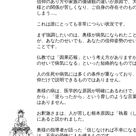
信仰のあり方や家族の価値観の違いが原因で、
様との関係が苦しくなり、ご自身の存在そのも
しまう…。
これは誰にとっても非常につらい状況です。
まず強調したいのは、奥様が病気になられたこ
が、あなたのせいでも、あなたの信仰姿勢のせ
ことです。
仏教では「因果応報」という考え方があります
のせいで病気になる」といった短絡的なもので
人の生死や病気には多くの条件が重なっており
仰だけで説明できるものではありません。
奥様の病は、医学的な原因が明確にあるわけで
から」「逆らったから」という脅しのような言
はありません。
お釈迦さまは、人が苦しむ根本原因は「執着（
にあると説かれました。
奥様の指導者が語った「信じなければ不幸にな
は、不安や恐怖に人を縛るものです。