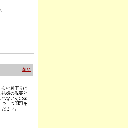
)
削除
からの見下りは
の結婚の現実と
しれないその家
一つ一つ問題を
ください。