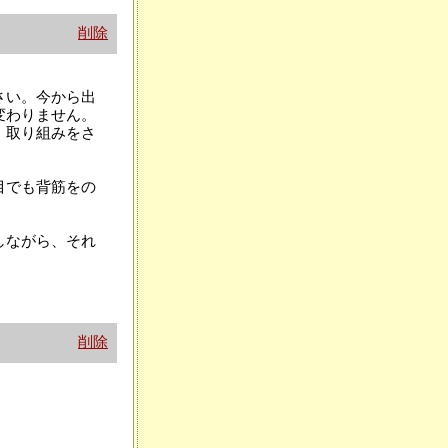
削除
さい。今から出
変わりません。
、取り組みをさ
目でも背筋をの
しながら、それ
削除