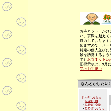
お寺ネット かけ
い。宗派を越えて
協力しております
めますので、メー
特定の個人並びに
殺を誘発するよう
す）
お寺ネットtop
旧掲示板は、9月
尚のお手伝い
｜
なんとかしたい!
[25487] おもち
・
[25490] 司
・
[25501] 奇瑞
・
[25511] おもち