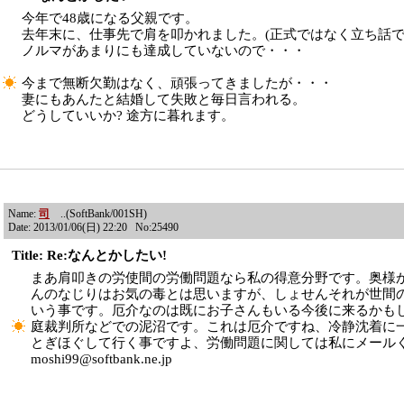
今年で48歳になる父親です。
去年末に、仕事先で肩を叩かれました。(正式ではなく立ち話で
ノルマがあまりにも達成していないので・・・
今まで無断欠勤はなく、頑張ってきましたが・・・
妻にもあんたと結婚して失敗と毎日言われる。
どうしていいか? 途方に暮れます。
Name:
司
..(SoftBank/001SH)
Date: 2013/01/06(日) 22:20 No:25490
Title: Re:なんとかしたい!
まあ肩叩きの労使間の労働問題なら私の得意分野です。奥様
んのなじりはお気の毒とは思いますが、しょせんそれが世間
いう事です。厄介なのは既にお子さんもいる今後に来るかも
庭裁判所などでの泥沼です。これは厄介ですね、冷静沈着に
とぎほぐして行く事ですよ、労働問題に関しては私にメール
moshi99@softbank.ne.jp