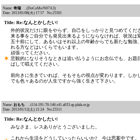
Name:
奇瑞
..(DoCoMo/N07A3)
Date: 2013/01/08(火) 17:57 No:25501
Title: Re:なんとかしたい!
外的状況だけに眼をやらず、自己をしっかりと見つめてくだ
来る事をご自分でも発見出来るようにならなければ、状況は
五十前にして、あるいはそれ以上の年齢からでも新たな勉強
れる方などはいくらでもいます。
頑張ってください。
悲観的になりそうなときは追い払うようにお念仏でも、お題
ばして唱えてください。
前向きに生きていれば、そもそもの視点が変わります。しか
でも色々あるのが人生ですから強く生きて下さい。
Name:
おもち
..i114-191-70-146.s41.a033.ap.plala.or.jp
Date: 2013/01/12(土) 21:24 No:25511
Title: Re:なんとかしたい!
みなさま、レスありがとうございました。
これから生活をどうしていったらいいか? 今は思案中です。