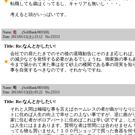
転職しても歳はくってるし、キャリアも無いし・・・。
考えると頭がいっばいです。
Name:
司
..(SoftBank/001SH)
Date: 2013/01/12(土) 23:12 No:25513
Title: Re:なんとかしたい!
会社での肩たたきでのその後の退職勧告にそのまま応じれば
の減少などを覚悟する必要があるでしょうね、御家族の事も
今まで築かれて来た事は全て砂上の楼閣である事の現実を知
事を自覚するべきなのです。それからですね、
Name:
司
..(SoftBank/001SH)
Date: 2013/01/13(日) 05:22 No:25515
Title: Re:なんとかしたい!
それと人間は極端な事を言えばホームレスの者が曲がりなり
トに住めば人生の向上で幸せこの上ない事ですが、逆に曲が
家に住む者がボロアパートに住めばこれは辛い訳ですよ、し
は人生にはままあります。賢明な者は世間には合わせません
っても物も買いません！１００円ショップで買った食器を何