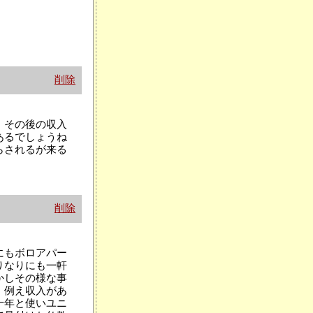
削除
、その後の収入
あるでしょうね
らされるが来る
削除
にもボロアパー
りなりにも一軒
かしその様な事
！例え収入があ
十年と使いユニ