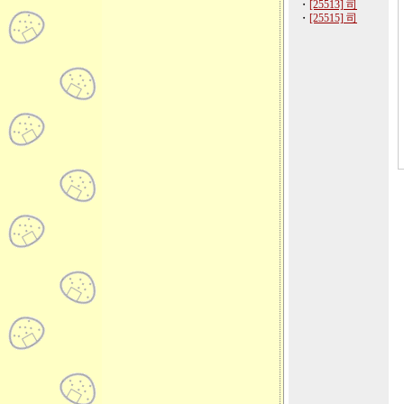
・
[25513] 司
・
[25515] 司