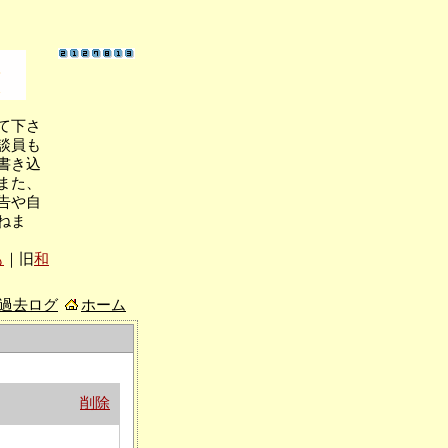
て下さ
談員も
書き込
また、
告や自
ねま
も
｜旧
和
/過去ログ
ホーム
削除