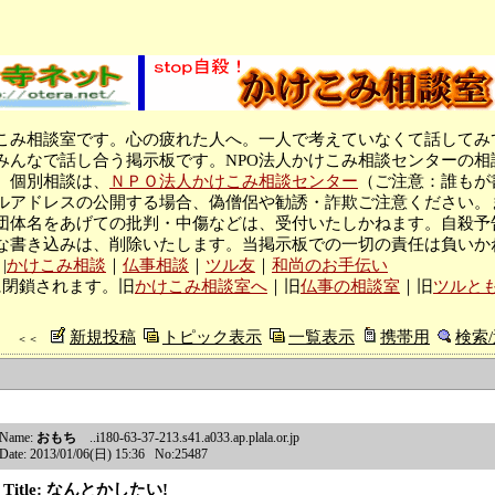
こみ相談室です。心の疲れた人へ。一人で考えていなくて話してみ
みんなで話し合う掲示板です。NPO法人かけこみ相談センターの相
。個別相談は、
ＮＰＯ法人かけこみ相談センター
（ご注意：誰もが
ルアドレスの公開する場合、偽僧侶や勧誘・詐欺ご注意ください。
団体名をあげての批判・中傷などは、受付いたしかねます。自殺予
な書き込みは、削除いたします。当掲示板での一切の責任は負いか
|
かけこみ相談
｜
仏事相談
｜
ツル友
｜
和尚のお手伝い
に閉鎖されます。旧
かけこみ相談室へ
｜旧
仏事の相談室
｜旧
ツルと
新規投稿
トピック表示
一覧表示
携帯用
検索
＜＜
Name:
おもち
..i180-63-37-213.s41.a033.ap.plala.or.jp
Date: 2013/01/06(日) 15:36 No:25487
Title: なんとかしたい!