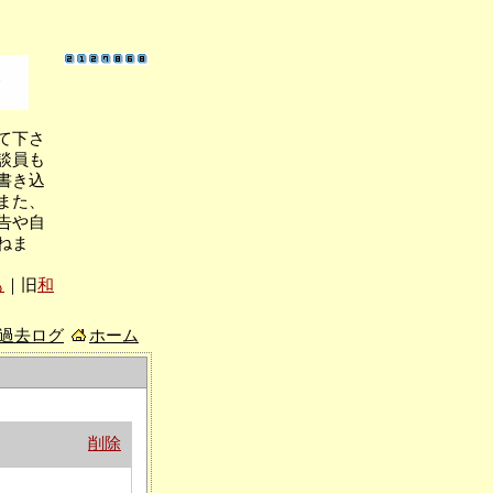
て下さ
談員も
書き込
また、
告や自
ねま
も
｜旧
和
/過去ログ
ホーム
削除