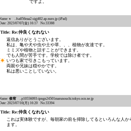
ですよ。
Name:
v
..fsa056eaa2.sigj402.ap.nuro.jp (iPad)
Date: 2023/07/07(金) 16:17 No:33388
Title: Re:仲良くなれない
返信ありがとうございます。
私は、亀や犬や虫や土や草、、、植物が友達です。
ミミズや植物と話すことができます。
でも人間が苦手です。学校では除け者です。
いつも家で引きこもっています。
両親や兄妹は穏やかです。
私は悪いことしていない。
Name:
俊宥
..p10556093-ipngn24501marunouchi.tokyo.ocn.ne.jp
Date: 2023/07/10(月) 16:20 No:33394
Title: Re:仲良くなれない
これは実体験ですが、毎朝家の前を掃除してるといろんな人か
ます。