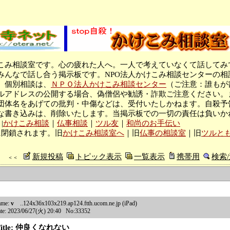
こみ相談室です。心の疲れた人へ。一人で考えていなくて話してみ
みんなで話し合う掲示板です。NPO法人かけこみ相談センターの相
。個別相談は、
ＮＰＯ法人かけこみ相談センター
（ご注意：誰もが
ルアドレスの公開する場合、偽僧侶や勧誘・詐欺ご注意ください。
団体名をあげての批判・中傷などは、受付いたしかねます。自殺予
な書き込みは、削除いたします。当掲示板での一切の責任は負いか
|
かけこみ相談
｜
仏事相談
｜
ツル友
｜
和尚のお手伝い
に閉鎖されます。旧
かけこみ相談室へ
｜旧
仏事の相談室
｜旧
ツルと
新規投稿
トピック表示
一覧表示
携帯用
検索
＜＜
ame:
v
..124x36x103x219.ap124.ftth.ucom.ne.jp (iPad)
te: 2023/06/27(火) 20:40 No:33352
Title: 仲良くなれない