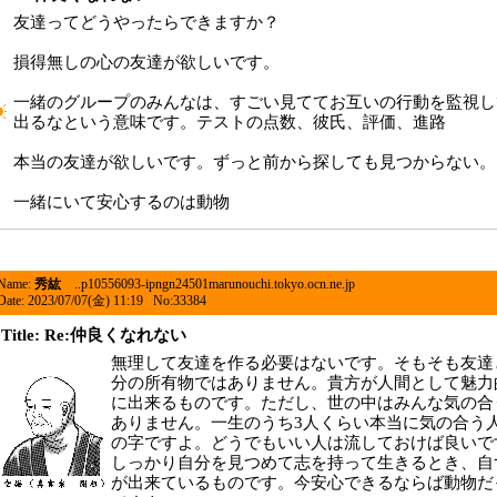
友達ってどうやったらできますか？
損得無しの心の友達が欲しいです。
一緒のグループのみんなは、すごい見ててお互いの行動を監視し
出るなという意味です。テストの点数、彼氏、評価、進路
本当の友達が欲しいです。ずっと前から探しても見つからない。
一緒にいて安心するのは動物
Name:
秀紘
..p10556093-ipngn24501marunouchi.tokyo.ocn.ne.jp
Date: 2023/07/07(金) 11:19 No:33384
Title: Re:仲良くなれない
無理して友達を作る必要はないです。そもそも友達
分の所有物ではありません。貴方が人間として魅力
に出来るものです。ただし、世の中はみんな気の合
ありません。一生のうち3人くらい本当に気の合う
の字ですよ。どうでもいい人は流しておけば良いで
しっかり自分を見つめて志を持って生きるとき、自
が出来ているものです。今安心できるならば動物だ