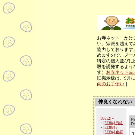
お寺ネット かけ
い。宗派を越えて
協力しております
めますので、メー
特定の個人並びに
殺を誘発するよう
す）
お寺ネットtop
旧掲示板は、9月
尚のお手伝い
｜
仲良くなれない
[33352] v
N
・
[33384] 秀紘
Da
・
[33388] v
・
[33394] 俊宥