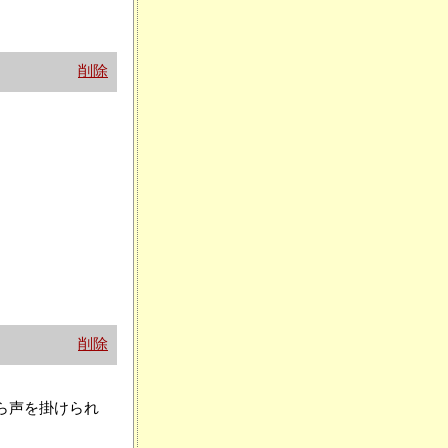
削除
削除
ら声を掛けられ