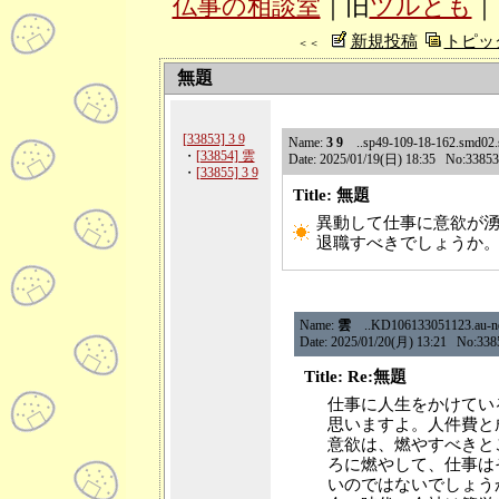
仏事の相談室
｜旧
ツルとも
｜
新規投稿
トピッ
＜＜
無題
[33853] 3 9
Name:
3 9
..sp49-109-18-162.smd02.s
・
[33854] 雲
Date: 2025/01/19(日) 18:35 No:33853
・
[33855] 3 9
Title: 無題
異動して仕事に意欲が
退職すべきでしょうか
Name:
雲
..KD106133051123.au-net.
Date: 2025/01/20(月) 13:21 No:338
Title: Re:無題
仕事に人生をかけてい
思いますよ。人件費と
意欲は、燃やすべきと
ろに燃やして、仕事は
いのではないでしょう