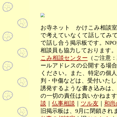
お寺ネット かけこみ相談室
で考えていなくて話してみ
で話し合う掲示板です。NP
相談員も協力しております。
こみ相談センター
（ご注意
ールアドレスの公開する場合
ください。また、特定の個人
判・中傷などは、受付いたし
誘発するような書き込みは、
の一切の責任は負いかねます
談
｜
仏事相談
｜
ツル友
｜
和尚
旧掲示板は、9月に閉鎖され