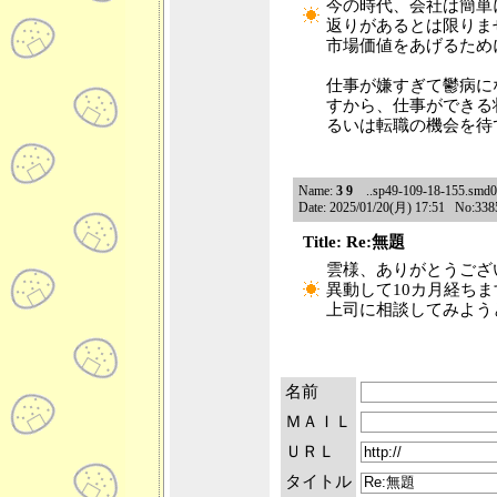
今の時代、会社は簡単
返りがあるとは限りま
市場価値をあげるため
仕事が嫌すぎて鬱病に
すから、仕事ができる
るいは転職の機会を待
Name:
3 9
..sp49-109-18-155.smd02
Date: 2025/01/20(月) 17:51 No:338
Title: Re:無題
雲様、ありがとうござ
異動して10カ月経ち
上司に相談してみよう
名前
ＭＡＩＬ
ＵＲＬ
タイトル