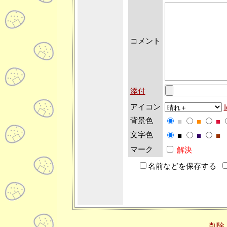
コメント
添付
アイコン
I
背景色
■
■
■
文字色
■
■
■
マーク
解決
名前などを保存する
削除