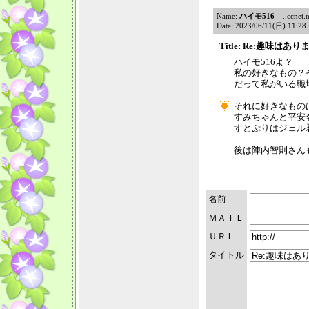
Name:
ハイモ516
..ccnet.n
Date: 2023/06/11(日) 11:2
Title: Re:趣味はあ
ハイモ516よ？
私の好きなもの？
だって私がいる職
それに好きなもの
すみちゃんと平安
すとぷりはジェル
後は陣内智則さん
名前
ＭＡＩＬ
ＵＲＬ
タイトル