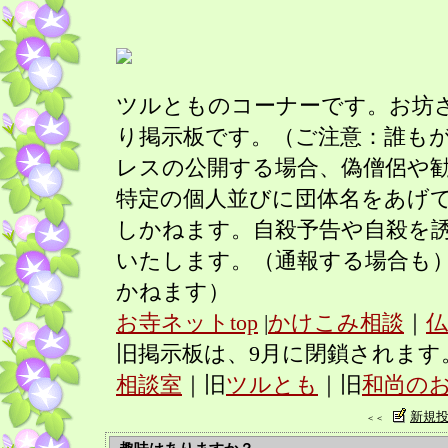
ツルとものコーナーです。お坊
り掲示板です。（ご注意：誰も
レスの公開する場合、偽僧侶や
特定の個人並びに団体名をあげ
しかねます。自殺予告や自殺を
いたします。（通報する場合も
かねます）
お寺ネットtop
|
かけこみ相談
｜
仏
旧掲示板は、9月に閉鎖されます
相談室
｜旧
ツルとも
｜旧
和尚の
新規
＜＜