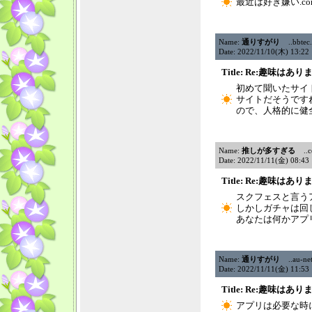
最近は好き嫌い.c
Name:
通りすがり
..bbtec.
Date: 2022/11/10(木) 13:2
Title: Re:趣味はあ
初めて聞いたサイ
サイトだそうです
ので、人格的に健
Name:
推しが多すぎる
..cc
Date: 2022/11/11(金) 08:4
Title: Re:趣味はあ
スクフェスと言う
しかしガチャは回
あなたは何かアプ
Name:
通りすがり
..au-net
Date: 2022/11/11(金) 11:5
Title: Re:趣味はあ
アプリは必要な時