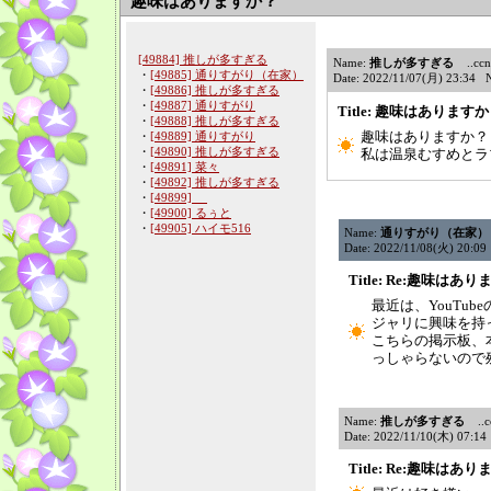
趣味はありますか？
[49884] 推しが多すぎる
Name:
推しが多すぎる
..ccne
・
[49885] 通りすがり（在家）
Date: 2022/11/07(月) 23:34 
・
[49886] 推しが多すぎる
・
[49887] 通りすがり
Title: 趣味はあります
・
[49888] 推しが多すぎる
趣味はありますか？
・
[49889] 通りすがり
・
[49890] 推しが多すぎる
私は温泉むすめとラ
・
[49891] 菜々
・
[49892] 推しが多すぎる
・
[49899]
・
[49900] るぅと
・
[49905] ハイモ516
Name:
通りすがり（在家）
Date: 2022/11/08(火) 20:0
Title: Re:趣味はあ
最近は、YouTu
ジャリに興味を持
こちらの掲示板、
っしゃらないので
Name:
推しが多すぎる
..cc
Date: 2022/11/10(木) 07:1
Title: Re:趣味はあ