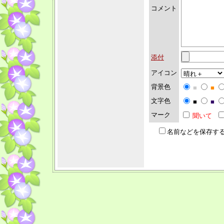
コメント
添付
アイコン
背景色
■
■
文字色
■
■
マーク
聞いて
名前などを保存す