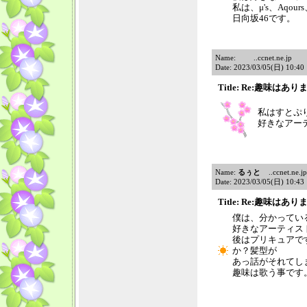
私は、μ's、Aqou
日向坂46です。
Name:
..ccnet.ne.jp
Date: 2023/03/05(日) 10:4
Title: Re:趣味はあ
私はすとぷ
好きなアー
Name:
るぅと
..ccnet.ne.jp
Date: 2023/03/05(日) 10:4
Title: Re:趣味はあ
僕は、分かってい
好きなアーティス
後はプリキュアで
か？髪型が
あっ話がそれてし
趣味は歌う事です