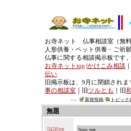
お寺ネット 仏事相談室（無
人形供養・ペット供養・ご祈
仏事に関する相談掲示板です
お寺ネットtop
|
かけこみ相談
伝い
旧掲示板は、9月に閉鎖されま
事の相談室
｜旧
ツルとも
｜旧
新規投稿
トピック
＜＜
無題
[5174] ryu
Name:
ryu