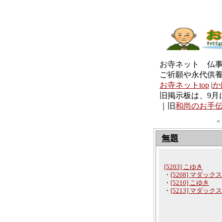
お寺ネット 仏
ご祈願や永代供
お寺ネットtop
|
か
旧掲示板は、9月
｜旧
和尚のお手
＜
無題
[5203] こゆき
・
[5208] マダックス
・
[5210] こゆき
・
[5213] マダックス