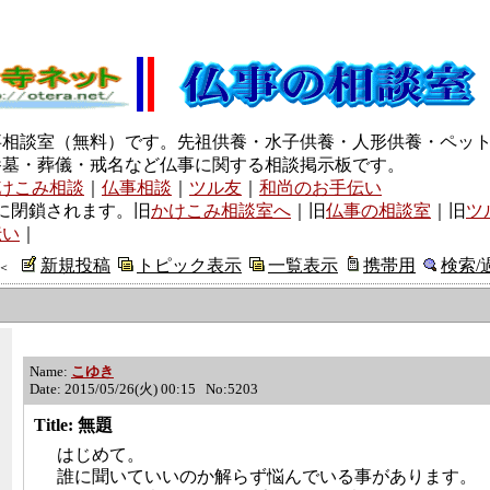
事相談室（無料）です。先祖供養・水子供養・人形供養・ペッ
養墓・葬儀・戒名など仏事に関する相談掲示板です。
けこみ相談
｜
仏事相談
｜
ツル友
｜
和尚のお手伝い
に閉鎖されます。旧
かけこみ相談室へ
｜旧
仏事の相談室
｜旧
ツ
伝い
｜
新規投稿
トピック表示
一覧表示
携帯用
検索/
＜
Name:
こゆき
Date: 2015/05/26(火) 00:15 No:5203
Title: 無題
はじめて。
誰に聞いていいのか解らず悩んでいる事があります。