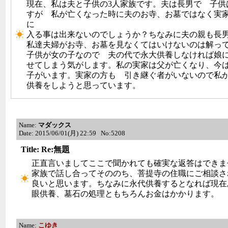
現在、私は夫と子供の3人家族です。夫は長男で 子供
すが 私が亡くなった時に夫のお寺、お墓ではなく実
に
入る事は出来ないのでしょうか？ちなみに夫の親も長
私達夫婦がお寺、お墓を見なくてはいけないのは解っ
子供が女の子なので 夫の代で永大供養しなければ娘
せてしまう気がします。私の実家は父が亡くなり、今
子がいます。実家の方も 引き継ぐ者がいないので私
供養をしようと思っています。
Name:
マダックス
Date: 2015/06/01(月) 22:59 No:5208
Title: Re:無題
正直言いましてここで聞かれても確実な返答はできま
家族で話し合ってそののち、菩提寺の住職にご相談さ
良いと思います。ちなみに永代供養するとなれば現在
眼供養、墓石の処理ともちろんお金はかかります。
Name:
こゆき