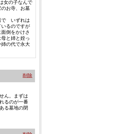
は女の子なんで
家のお寺、お墓
男で いずれは
ているのですが
に面倒をかけさ
は母と姉と姪っ
か姉の代で永大
削除
せん。まずは
れるのが一番
ある墓地の閉