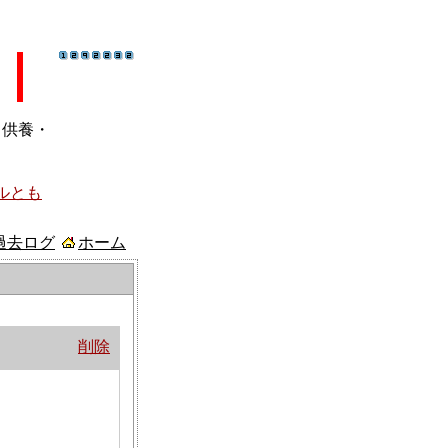
ト供養・
ルとも
過去ログ
ホーム
削除