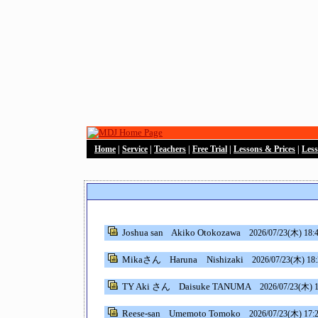
Home
|
Service
|
Teachers
|
Free Trial
|
Lessons & Prices
|
Les
Joshua san
Akiko Otokozawa
2026/07/23(木) 18:
Mikaさん
Haruna Nishizaki
2026/07/23(木) 18:
TY Aki さん
Daisuke TANUMA
2026/07/23(木) 1
Reese-san
Umemoto Tomoko
2026/07/23(木) 17: