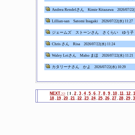
Andrea Rendelさん
Kimie Kitazawa
2026/07/22
Lillian-san
Satomi Inagaki
2026/07/22(水) 11:27
ジェームズ ストーンさん
さくらい ゆう
Chris さん
Risa
2026/07/22(水) 11:24
Waley Leiさん
Maho まほ
2026/07/22(水) 11:21
カタリーナさん
かよ
2026/07/22(水) 10:29
NEXT
>>
[
1
,
2
,
3
,
4
,
5
,
6
,
7
,
8
,
9
,
10
,
11
,
12
,
18
,
19
,
20
,
21
,
22
,
23
,
24
,
25
,
26
,
27
,
28
,
29
,
3