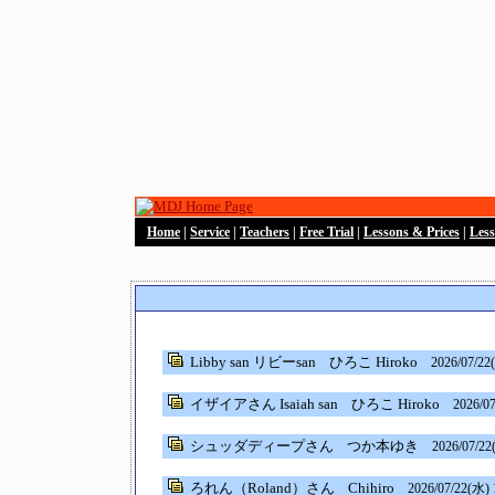
Home
|
Service
|
Teachers
|
Free Trial
|
Lessons & Prices
|
Les
Libby san リビーsan
ひろこ Hiroko
2026/07/22
イザイアさん Isaiah san
ひろこ Hiroko
2026/07
シュッダディープさん
つか本ゆき
2026/07/22
ろれん（Roland）さん
Chihiro
2026/07/22(水) 