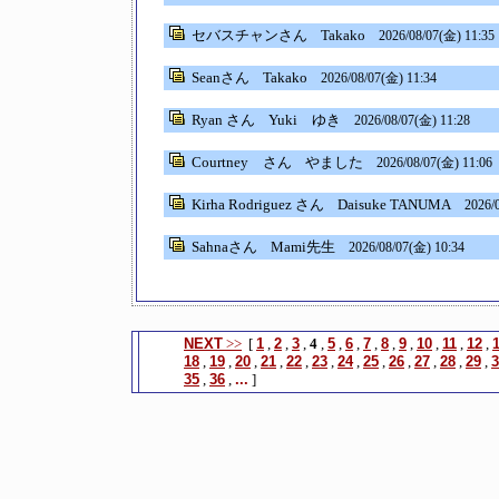
セバスチャンさん
Takako
2026/08/07(金) 11:35
Seanさん
Takako
2026/08/07(金) 11:34
Ryan さん
Yuki ゆき
2026/08/07(金) 11:28
Courtney さん
やました
2026/08/07(金) 11:06
Kirha Rodriguez さん
Daisuke TANUMA
2026/
Sahnaさん
Mami先生
2026/08/07(金) 10:34
NEXT
>>
[
1
,
2
,
3
,
4
,
5
,
6
,
7
,
8
,
9
,
10
,
11
,
12
,
18
,
19
,
20
,
21
,
22
,
23
,
24
,
25
,
26
,
27
,
28
,
29
,
3
35
,
36
,
...
]