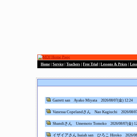
Home
|
Service
|
Teachers
|
Free Trial
|
Lessons & Prices
|
Les
Garrett san
Ayako Miyata
2026/08/07(金) 12:24
Vanessa Copelandさん
Nao Kagiuchi
2026/08/0
Shandiさん
Umemoto Tomoko
2026/08/07(金) 1
イザイアさん Isaiah san
ひろこ Hiroko
2026/08