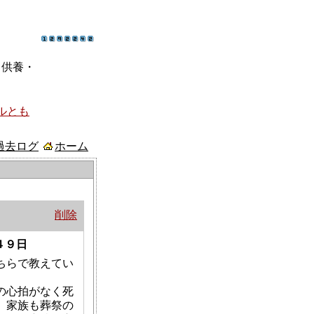
ト供養・
ルとも
過去ログ
ホーム
削除
４９日
ちらで教えてい
の心拍がなく死
、家族も葬祭の