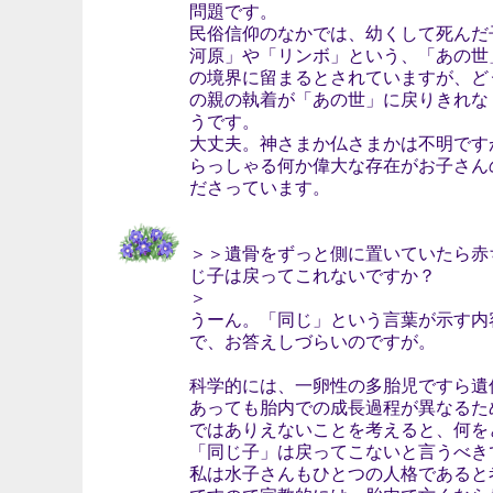
問題です。
民俗信仰のなかでは、幼くして死んだ
河原」や「リンボ」という、「あの世
の境界に留まるとされていますが、ど
の親の執着が「あの世」に戻りきれな
うです。
大丈夫。神さまか仏さまかは不明です
らっしゃる何か偉大な存在がお子さん
ださっています。
＞＞遺骨をずっと側に置いていたら赤
じ子は戻ってこれないですか？
＞
うーん。「同じ」という言葉が示す内
で、お答えしづらいのですが。
科学的には、一卵性の多胎児ですら遺
あっても胎内での成長過程が異なるた
ではありえないことを考えると、何を
「同じ子」は戻ってこないと言うべき
私は水子さんもひとつの人格であると