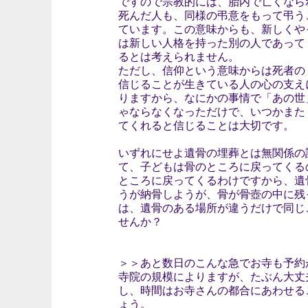
ですので宗教的には、胎内で亡くなら
死んだ人も、同様の弔意をもって弔う
ています。この意味からも、新しくや
は新しい人格を持った別の人であって
るとは考えられません。
ただし、信仰という意味からは死者の
信じることが生きている人の心の支え
りますから、なにかの事情で「あの世
ゃならなくなっただけで、いつかまた
てくれると信じることは大切です。
いずれにせよ遺骨の埋葬とは無関係の
て、子どもは骨のところに戻ってくる
ところに戻ってくるわけですから、遺
うが納骨しようが、骨が骨壺の中に残
は、遺骨のある場所が違うだけで同じ
せんか？
＞＞あと数日のこんな急でお寺も予約
寺院の規模によりますが、たぶん大丈
し、時間はお寺さんの都合にあわせる
ょう。