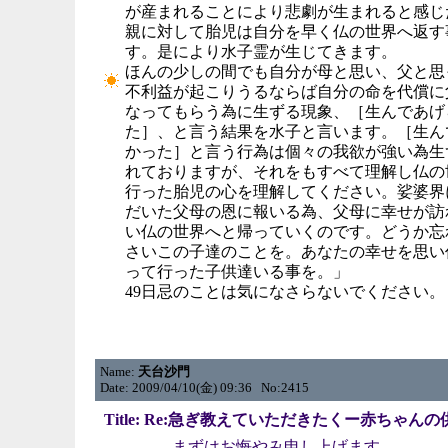
が産まれることにより悲劇が生まれると感じ
親に対して胎児は自分を早く仏の世界へ返す
す。是により水子霊が生じてきます。
ほんの少しの間でも自分が母と思い、父と思
不利益が起こりうるならば自分の命を代償に
なってもらう為に生ずる現象、［生んであげ
た］、と言う結果を水子と言います。［生ん
かった］と言う行為は個々の我欲が強い為生
れておりますが、それをもすべて理解し仏の
行った胎児の心を理解してください。娑婆界
だいた父母の恩に報いる為、父母に幸せが訪
い仏の世界へと帰っていくのです。どうか忘
さいこの子達のことを。あなたの幸せを思い
って行った子供達いる事を。」
49日忌のことは気になさらないでください。
Name:
天台沙門
Date: 2009/04/10(金) 09:36 No:2415
Title: Re:急ぎ教えていただきたくー赤ちゃん
まずはお悔やみ申し上げます。