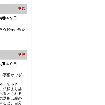
削除
の供養４９日
さるお寺がある
削除
の供養４９日
い事柄がござ
考えて下さ
、仏様より娑
ら遣わされる
の選択は親の
すると、自分