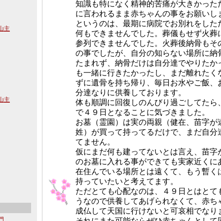
知識も特になく精神的苦痛が大きかった
に言われるまま赤ちゃんの事をお願いし
というのは、最期に病院でお別れをした
寺山主
何もできませんでした。葬儀もせず火葬
参列できませんでした。火葬後納骨もそ
の事でしたが、自分の知らない場所に納
たまれず、納骨だけは自分達でやりたか
も一緒に行きたかったし、まだ離れたく
ずに遺骨を持ち帰り、毎日お水やご飯、
分達なりに供養しております。
寺山主
体も順調に回復しのんびり過ごしてたら
で４９日となることに気づきました。
お墓（霊園）は実の両親（健在、苗字が
姓）が買って持ってるだけで、まだ自分
てません。
仮にまだ何も建ってないとは言え、苗字
のお墓に入れる事ができても実家近くに
在住んでいる場所とは遠くて、もう暫く
持っていたいと考えてます。
ただとても心配なのは、４９日とはとて
うなので供養してあげられなくて、赤ち
成仏して天国に行けないと可哀相でなり
沙門
それにまた可能ならぜひ赤ちゃんとして