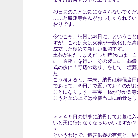
49日忌のことは気になさらないでくだ
……と勝運寺さんがおっしゃられてい
おりです。
今でこそ、納骨は49日に、というこ
すが、これは実は火葬が一般化した高
成立した極めて新しい風習です。
土葬があたりまえだった時代には、亡
に「通夜」を行い、その翌日に「葬儀
式の後に「野辺の送り」をして「埋葬
た。
こう考えると、本来、納骨は葬儀当日
であって、49日まで置いておくのが
ことになります。事実、私が預かる寺
こうと丘の上では葬儀当日に納骨をし
＞＞４９日の供養に納骨してお墓に入
いと天に行けなくなっちゃいますか？
＞
というわけで、追善供養の有無と、納