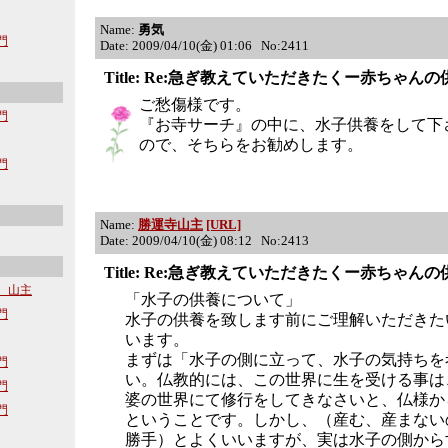
Name:
勇気
沙門
Date: 2009/04/10(金) 01:06 No:2411
Title: Re:急ぎ教えていただきたくー赤ちゃん
ご愁傷様です。
沙門
『お寺サーチ』の中に、水子供養をして下
ので、そちらをお勧めします。
沙門
Name:
勝運寺山主
[URL]
Date: 2009/04/10(金) 08:12 No:2413
Title: Re:急ぎ教えていただきたくー赤ちゃん
寺 山主
「水子の供養について」
沙門
水子の供養を致します前にご理解いただきた
います。
まずは「水子の側に立って、水子の気持ちを
沙門
い。仏教的には、この世界に生を受ける事は
沙門
婆の世界にて修行をしてきなさいと、仏様か
沙門
ということです。しかし、（産む、産まない
勝手）とよくいいますが、実は水子の側から