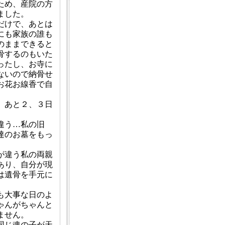
ため、産院の方
ました。
だけで、あとは
にも家族の誰も
のままできると
骨するのもいた
ったし、お寺に
ないので納骨せ
お花お線香で自
、あと２、３日
違う…私の旧
達のお墓をもっ
が違う私の両親
あり、自分が現
は遺骨を手元に
も大事な日のよ
ゃんがちゃんと
ません。
同じ魂の子が天