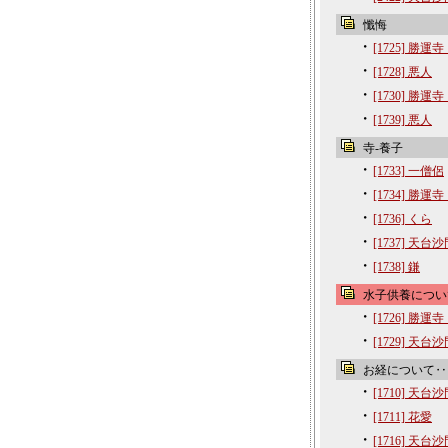
懺悔
・
[1725] 勝運
・
[1728] 悪人
・
[1730] 勝運
・
[1739] 悪人
寺‐養子
・
[1733] 一僧侶
・
[1734] 勝運
・
[1736] くら
・
[1737] 天台
・
[1738] 鎌
水子供養につい
・
[1726] 勝運
・
[1729] 天台
お経について‥
・
[1710] 天台
・
[1711] 花愛
・
[1716] 天台