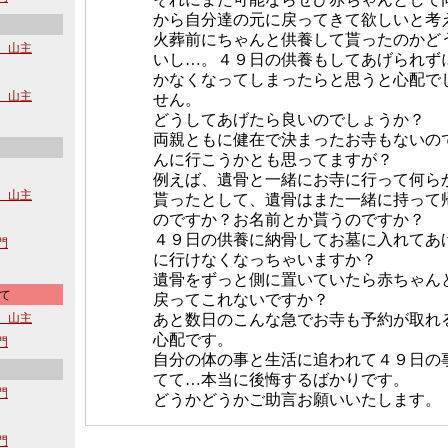
から自分達の元に戻ってきて欲しいと考
火葬前にちゃんと供養して貰ったのかど
寺 山主
いし…。４９日の供養もしてあげられず
かなくなってしまったらと思うと心配で
寺 山主
せん。
どうしてあげたら良いのでしょうか？
両親ともに健在で決まったお寺もないの
んに行こうかとも思ってますが？
例えば、遺骨と一緒にお寺に行って何ら
寺 山主
貰ったとして、遺骨はまた一緒に持って
のですか？お名前とか貰うのですか？
４９日の供養に納骨してお墓に入れてあ
沙門
に行けなくなっちゃいますか？
遺骨をずっと側に置いていたら赤ちゃん
て
戻ってこれないですか？
寺 山主
あと数日のこんな急でお寺も予約が取れ
心配です。
沙門
自分の体の事と生活に追われて４９日の
てて…本当に後悔するばかりです。
沙門
どうかどうかご助言お願いいたします。
沙門