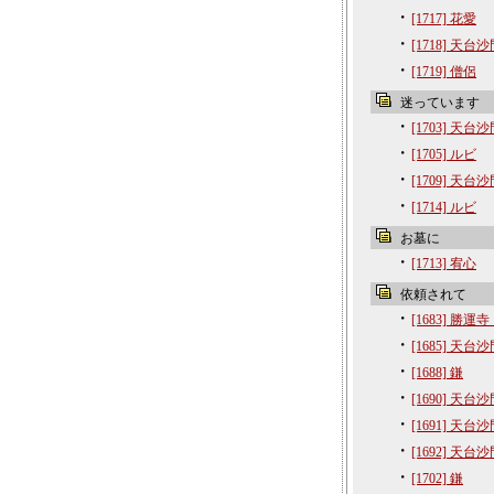
・
[1717] 花愛
・
[1718] 天台
・
[1719] 僧侶
迷っています
・
[1703] 天台
・
[1705] ルビ
・
[1709] 天台
・
[1714] ルビ
お墓に
・
[1713] 宥心
依頼されて
・
[1683] 勝運
・
[1685] 天台
・
[1688] 鎌
・
[1690] 天台
・
[1691] 天台
・
[1692] 天台
・
[1702] 鎌