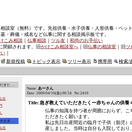
事相談室（無料）です。先祖供養・水子供養・人形供養・ペッ
養墓・葬儀・戒名など仏事に関する相談掲示板です。
けこみ相談
｜
仏事相談
｜
ツル友
｜
和尚のお手伝い
に閉鎖されます。旧
かけこみ相談室へ
｜旧
仏事の相談室
｜旧
ツ
伝い
｜
新規投稿
トピック表示
ツリー表示
携帯用
検索/
た ....
Name:
あーさん
Date: 2009/04/10(金) 00:54 No:2410
寺山主
Title: 急ぎ教えていただきたくー赤ちゃんの供養
沙門
仏事の知識を持つ者が周囲におらず、こ
さん
ただきたく願います。
夫 ....
私は先日出産間近の臨月で子供（胎児）
寺山主
産しました。当時は自分も入院しており