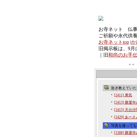
お寺ネット 仏
ご祈願や永代供
お寺ネットtop
|
か
旧掲示板は、9月
｜旧
和尚のお手
＜＜
急ぎ教えていただき
・
[2411] 勇気
・
[2413] 勝運
・
[2415] 天台
・
[2429] あー
写真を撮っても大丈
・
[2388] 勝運