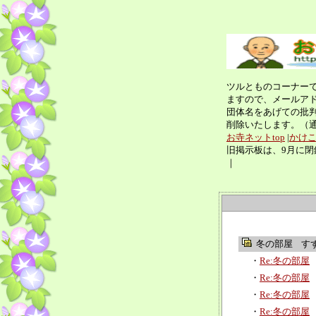
ツルとものコーナー
ますので、メールア
団体名をあげての批
削除いたします。（
お寺ネットtop
|
かけ
旧掲示板は、9月に閉
｜
冬の部屋
す
・
Re:冬の部屋
・
Re:冬の部屋
・
Re:冬の部屋
・
Re:冬の部屋