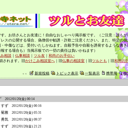
です。お坊さんとお友達に！自由なおしゃべり掲示板です。（ご注意：誰もが
ドレスの公開する場合、偽僧侶や勧誘・詐欺ご注意ください。また、特定の個
判・中傷などは、受付いたしかねます。自殺予告や自殺を誘発するような書き
通報する場合も）当掲示板での一切の責任は負いかねます）
こみ相談
｜
仏事相談
｜
ツル友
｜
和尚のお手伝い
鎖されます。旧
かけこみ相談室へ
｜旧
仏事の相談室
｜旧
ツルとも
｜旧
和尚の
新規投稿
トピック表示
一覧表示
携帯用
検
＜＜
ず
2012/01/20(金) 00:14
すず
2012/01/20(金) 00:16
菊雅
2012/01/20(金) 05:31
勇気
2012/01/20(金) 09:37
すず
2012/01/20(金) 21:21