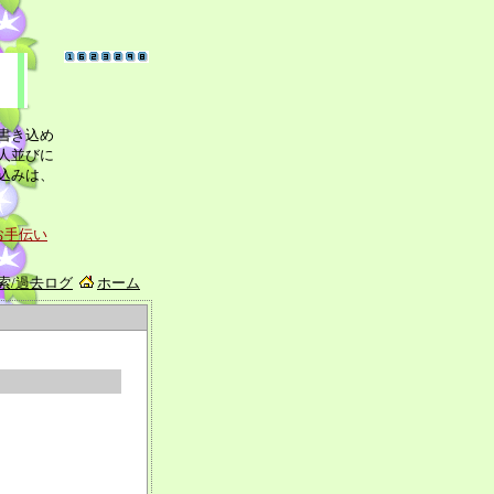
書き込め
人並びに
込みは、
お手伝い
索/過去ログ
ホーム