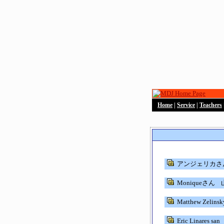
Home
|
Service
|
Teachers
アンジェリカさ
Moniqueさん
Matthew Zelin
Eric Linares san