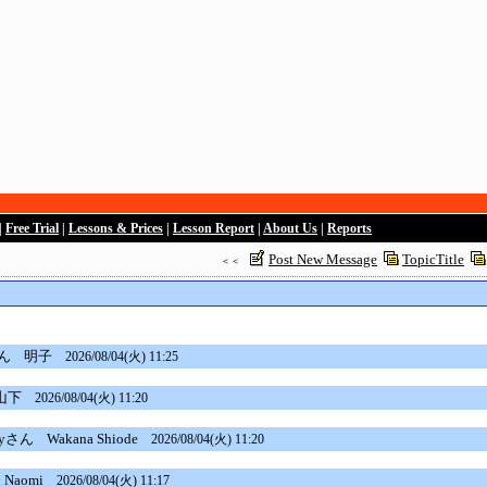
|
Free Trial
|
Lessons & Prices
|
Lesson Report
|
About Us
|
Reports
Post New Message
TopicTitle
＜＜
ん
明子
2026/08/04(火) 11:25
山下
2026/08/04(火) 11:20
skyさん
Wakana Shiode
2026/08/04(火) 11:20
Naomi
2026/08/04(火) 11:17