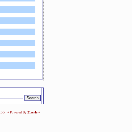
RSS
+ Powered By
21style
+