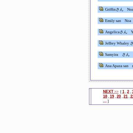
Griffinさん
No
Emily san
No
Angelicaさん
Y
Jeffrey Whaley
Samyira さん
Ana Apaza san
m
NEXT
>>
[
1
,
2
,
18
,
19
,
20
,
21
,
2
...
]