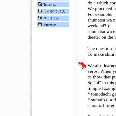
do,” which cor
Terraさん
We practiced b
ウイルソンさん
For example:
スカイくん
shumatsu wa na
Jeromesan
weekend? )
shumatsu wa ei
theater on the
The question f
To make shini i
We also learne
verbs. When yo
to show that p
So "ni" in this
Simple Exampl
* tomodachi ga
* sumafo o tor
sumafo.I forgo