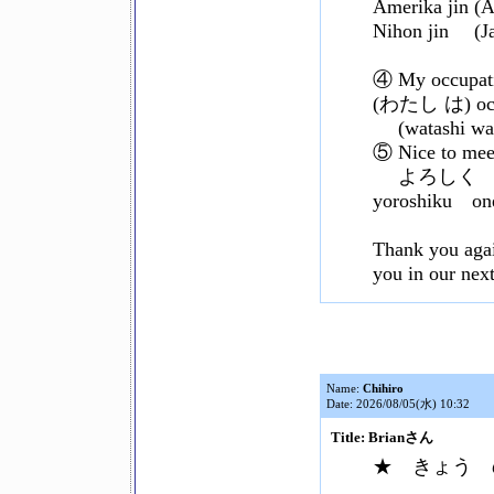
Amerika jin (
Nihon jin (Ja
④ My occupatio
(わたし は) oc
(watashi wa)
⑤ Nice to mee
よろしく 
yoroshiku one
Thank you agai
you in our next
Name:
Chihiro
Date: 2026/08/05(水) 10:32
Title: Brianさん
★ きょう の 