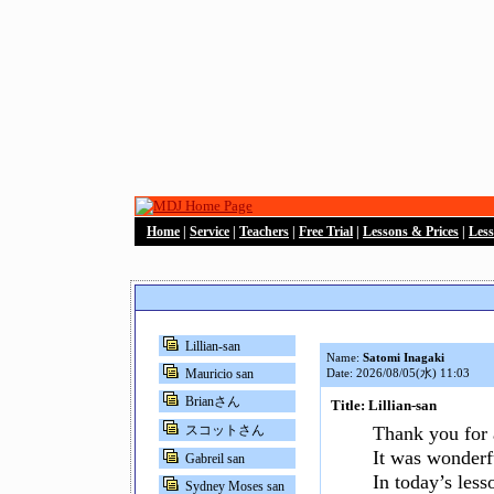
Home
|
Service
|
Teachers
|
Free Trial
|
Lessons & Prices
|
Les
Lillian-san
Name:
Satomi Inagaki
Mauricio san
Date: 2026/08/05(水) 11:03
Brianさん
Title: Lillian-san
スコットさん
Thank you for a
It was wonderf
Gabreil san
In today’s less
Sydney Moses san