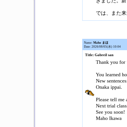
きました。新
では、また来
Name:
Maho まほ
Date: 2026/08/05(水) 10:04
Title: Gabreil san
Thank you for 
You learned ho
New sentences:
Onaka ippai.
Please tell me
Next trial cla
See you soon!
Maho Ikawa