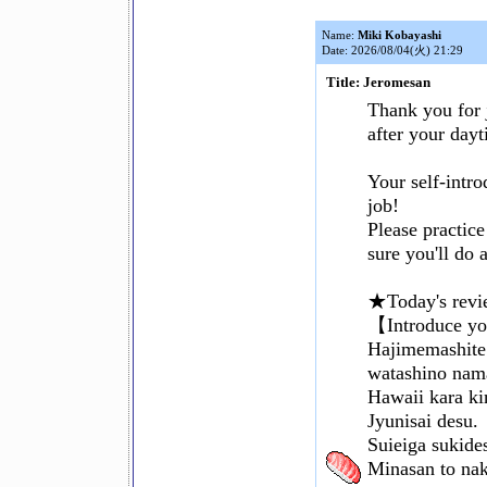
Name:
Miki Kobayashi
Date: 2026/08/04(火) 21:29
Title: Jeromesan
Thank you for 
after your dayt
Your self-intro
job!
Please practic
sure you'll do
★Today's rev
【Introduce yo
Hajimemashite
watashino nam
Hawaii kara ki
Jyunisai desu.
Suieiga sukide
Minasan to nak