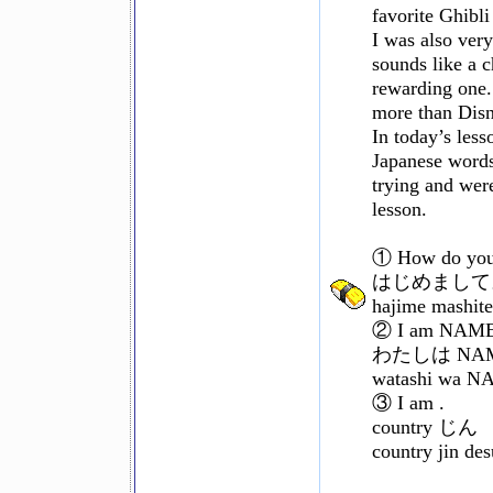
favorite Ghibl
I was also ver
sounds like a c
rewarding one.
more than Dis
In today’s less
Japanese words 
trying and were
lesson.
① How do you
はじめまして
hajime mashite
② I am NAME
わたしは NA
watashi wa N
③ I am .
country じ
country jin des