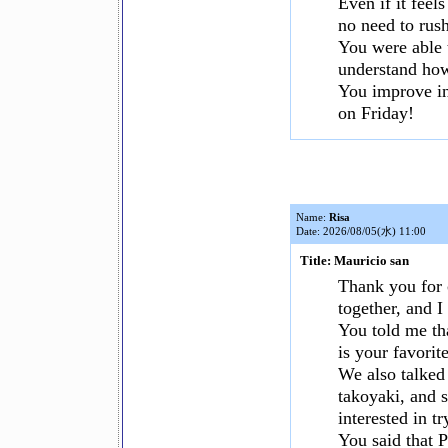
Even if it feels
no need to rush
You were able 
understand how
You improve in
on Friday!
Name:
Risa
Date: 2026/08/05(水) 11:00
Title: Mauricio san
Thank you for c
together, and I
You told me th
is your favorit
We also talked
takoyaki, and s
interested in t
You said that 