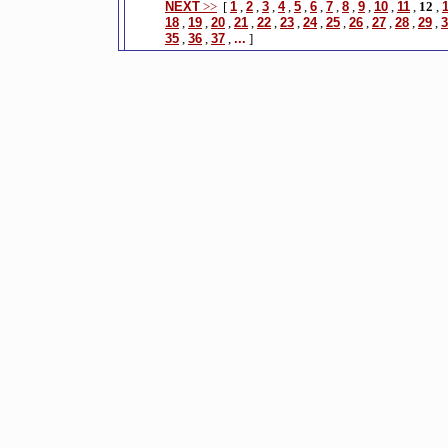
NEXT
>>
[
1
,
2
,
3
,
4
,
5
,
6
,
7
,
8
,
9
,
10
,
11
,
12
,
18
,
19
,
20
,
21
,
22
,
23
,
24
,
25
,
26
,
27
,
28
,
29
,
3
35
,
36
,
37
,
...
]