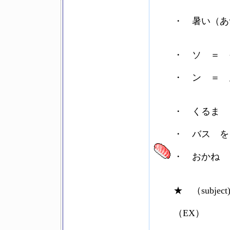
・ 暑い（あ
・ ソ ＝ 
・ ン ＝ 
・ くるま を 
・ バス を まち
・ おかね を 
★ （subjec
（EX）