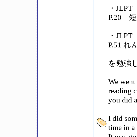
・JLP
P.20 
・JLP
P.51
を勉強
We went 
reading 
you did a
I did som
time in a
It was go