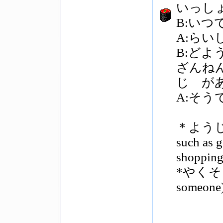
いっし
B:いつ
A:ら
B:どよ
ざんねんで
じ が
A:そ
＊ようじ：er
such as g
shopping
*やくそく：p
someone