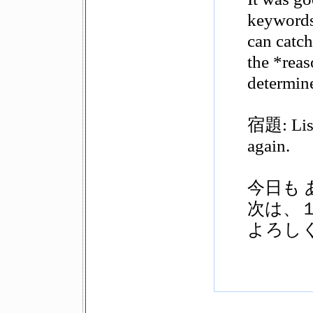
keywords 
can catch
the *reas
determine
宿題: Liste
again.
今日も
次は、
よろし