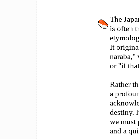
The Jap
is often 
etymolog
It origin
naraba," w
or "if tha
Rather th
a profoun
acknowle
destiny. 
we must p
and a qui