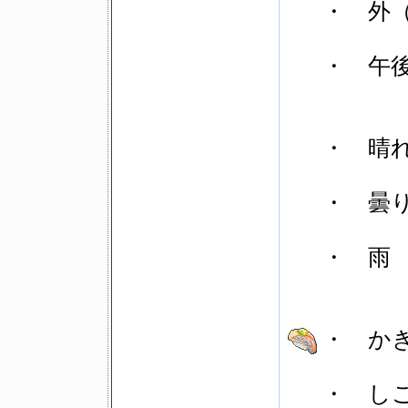
・ 外（
・ 午後
・ 晴
・ 曇
・ 雨
・ かき
・ しご