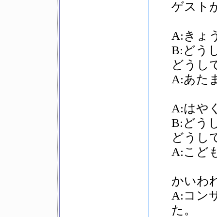
ゲスト
A:き
B:どう
どうし
A:あ
A:は
B:どう
どうし
A:こ
かいわ
A:コ
た。