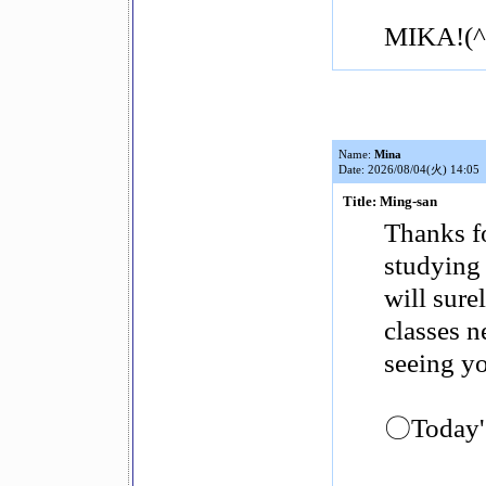
MIKA!(^
Name:
Mina
Date: 2026/08/04(火) 14:05
Title: Ming-san
Thanks fo
studying
will sure
classes n
seeing yo
〇Today's