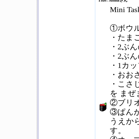
Title: Sahnaさん
Mini
①ボウ
・たま
・2ぶ
・2ぶ
・1カ
・おお
・こさ
を まぜ
②ブリ
③ぱん
うえから
す。