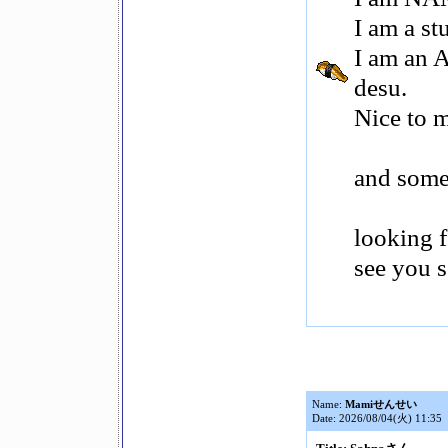
I am a st
I am an 
desu.
Nice to 
and some
looking f
see you 
Name:
Mamiせんせい
Date: 2026/08/04(火) 11:35