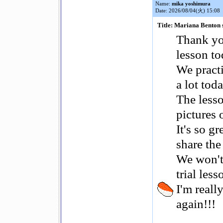
Name:
mika yoshimura
Date: 2026/08/04(火) 15:08
Title: Mariana Benton 
Thank you
lesson to
We practi
a lot toda
The less
pictures 
It's so g
share the
We won't 
trial les
I'm reall
again!!!