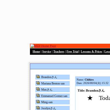
Home
|
Service
|
Teachers
|
Free Trial
|
Lessons & Prices
|
Les
Brandonさん
Name:
Chihiro
Date: 2026/08/04(火) 15:32
Mariana Benton san
Maxさん
Title: Brandonさん
Emmanuel Gomez san
★ Today
Ming-san
Jocelynさん