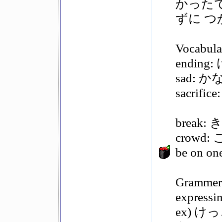
かった
ずに 
Vocabula
ending
sad: 
sacrif
break
crowd
be on o
Gramme
expressin
ex) 