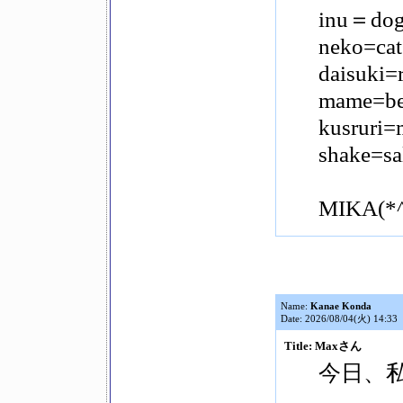
inu＝dog
neko=cat
daisuki=r
mame=b
kusruri=
shake=s
MIKA(*^
Name:
Kanae Konda
Date: 2026/08/04(火) 14:33
Title: Maxさん
今日、