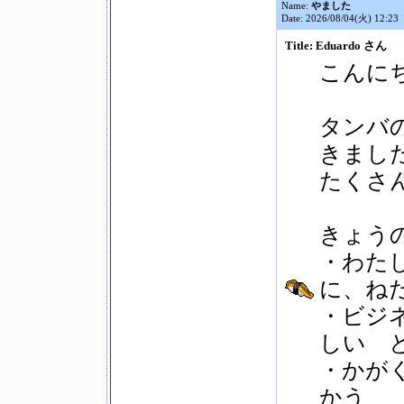
Name:
やました
Date: 2026/08/04(火) 12:23
Title: Eduardo さん
こんに
タンバ
きまし
たくさ
きょう
・わた
に、ね
・ビジ
しい 
・かが
かう