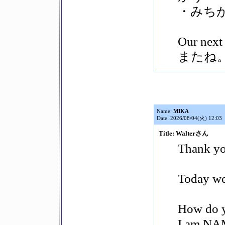
・みち
Our nex
またね
Name:
MIKA
Date: 2026/08/04(火) 12:03
Title: Walterさん
Thank yo
Today we 
How do y
I am NA