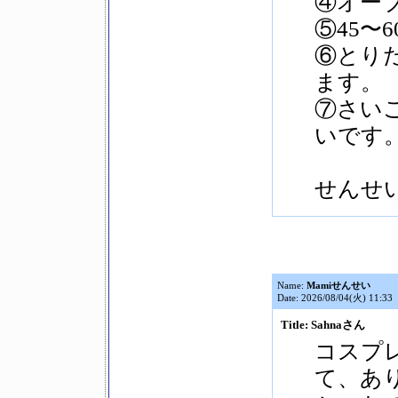
④オーブ
⑤45〜
⑥とり
ます。
⑦さい
いです
せんせ
Name:
Mamiせんせい
Date: 2026/08/04(火) 11:33
Title: Sahnaさん
コスプ
て、あ