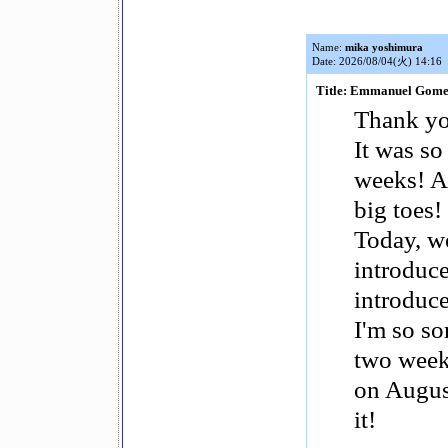
Name:
mika yoshimura
Date: 2026/08/04(火) 14:16
Title: Emmanuel Gome
Thank you
It was so
weeks! An
big toes!
Today, w
introduc
introduce
I'm so sor
two weeks
on August
it!