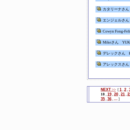
カタリーナさん
エンジェルさん
Cowyn Fong-Fe
Mikeさん
YU
デレックさん
K
アレックスさん
NEXT
>>
[
1
,
2
,
18
,
19
,
20
,
21
,
2
35
,
36
,
...
]