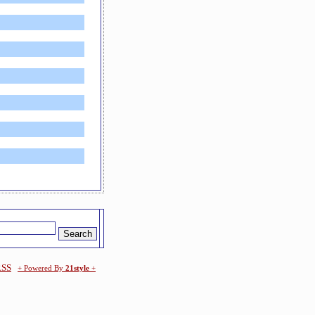
RSS
+ Powered By
21style
+