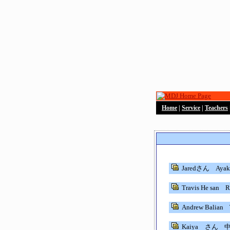
Home
|
Service
|
Teachers
Jaredさん
Ayak
Travis He san
Ri
Andrew Balian
T
Kaiya さん
中