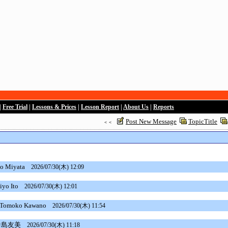
|
Free Trial
|
Lessons & Prices
|
Lesson Report
|
About Us
|
Reports
Post New Message
TopicTitle
＜＜
o Miyata
2026/07/30(木) 12:09
yo Ito
2026/07/30(木) 12:01
omoko Kawano
2026/07/30(木) 11:54
島友美
2026/07/30(木) 11:18