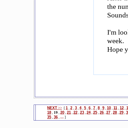
the nu
Sounds
I'm loo
week.
Hope y
NEXT
>>
[
1
,
2
,
3
,
4
,
5
,
6
,
7
,
8
,
9
,
10
,
11
,
12
,
18
,
19
,
20
,
21
,
22
,
23
,
24
,
25
,
26
,
27
,
28
,
29
,
3
35
,
36
,
...
]