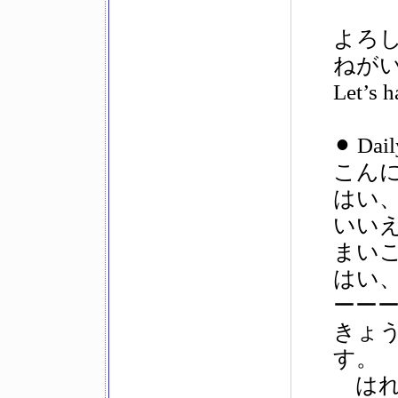
よろ
ねが
Let’s h
⚫︎ Dai
こん
はい、
いい
まい
はい
ーー
きょ
す。
はれ＝