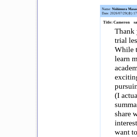
Name:
Nishimura Masa
Date: 2026/07/29(水) 17
Title: Cameron s
Thank y
trial l
While t
learn 
academi
excitin
pursuin
(I actu
summari
share w
interes
want t