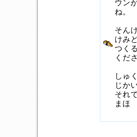
ウン
ね。
そん
けみ
つく
くだ
しゅく
じかい
それ
まほ