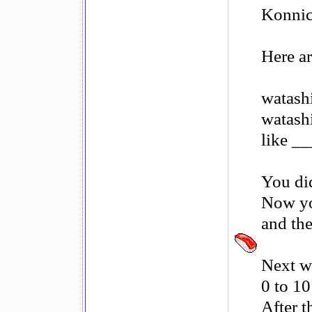
Konnic
Here ar
watash
watashi
like __
You did
Now you
and the
Next w
0 to 10
After t