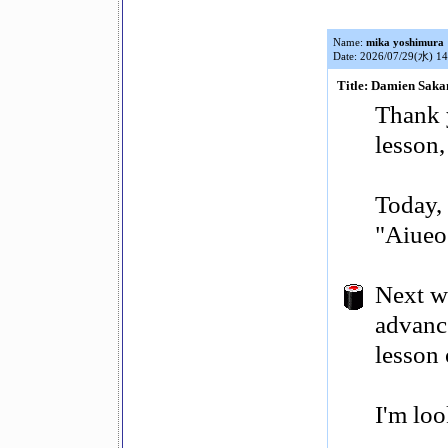
Name:
mika yoshimura
Date: 2026/07/29(水) 14
Title: Damien Saka
Thank 
lesson
Today,
"Aiueo"
Next w
advance
lesson
I'm loo