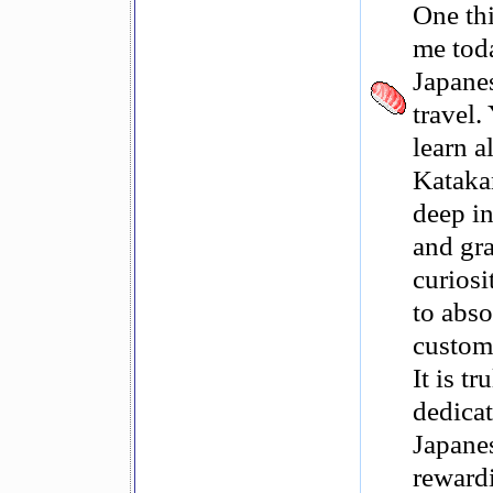
One thi
me toda
Japane
travel.
learn a
Kataka
deep in
and gr
curiosi
to abso
customs
It is t
dedicat
Japanes
rewardi