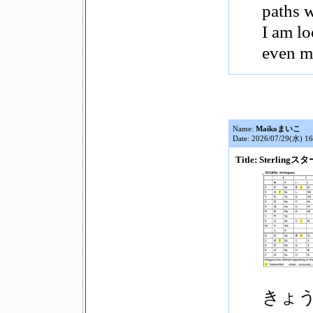
paths w
I am l
even m
Name:
Maikoまいこ
Date: 2026/07/29(水) 16
Title: Sterli
きょ