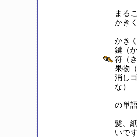
まる
かき
かき
鍵（
符（
果物
消し
な）
の単
髪、
いで