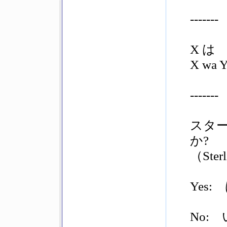
-------
X は
X wa Y
-------
スター
か?
（Sterl
Yes
No: