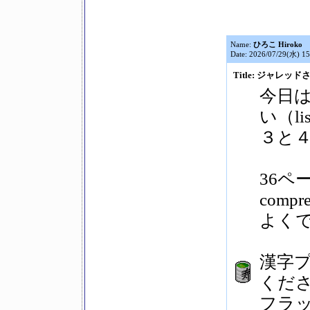
Name:
ひろこ Hiroko
Date: 2026/07/29(水) 15
Title: ジャレッドさん
今日
い（lis
３と
36ペー
comp
よく
漢字
くだ
フラ