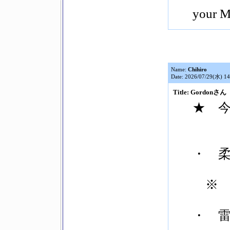
your M
Name:
Chihiro
Date: 2026/07/29(水) 14
Title: Gordonさん
★ 今
・ 
※ 
・ 