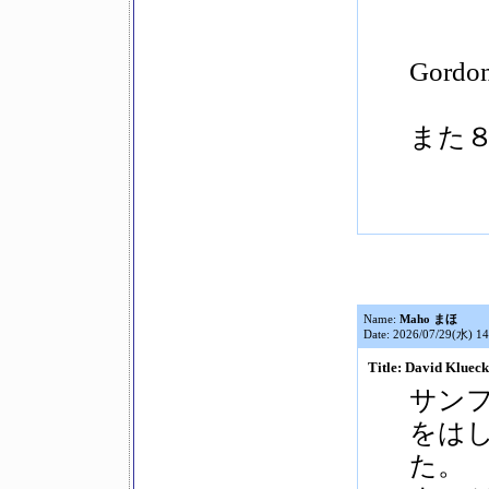
Gord
また８
Name:
Maho まほ
Date: 2026/07/29(水) 14
Title: David Klue
サン
をは
た。