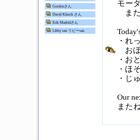
モー
Gordonさん
また
David Klueck さん
Erik Madridさん
Today'
Libby san リビーsan
・れ
おぼ
・お
・ほ
・じ
Our n
また