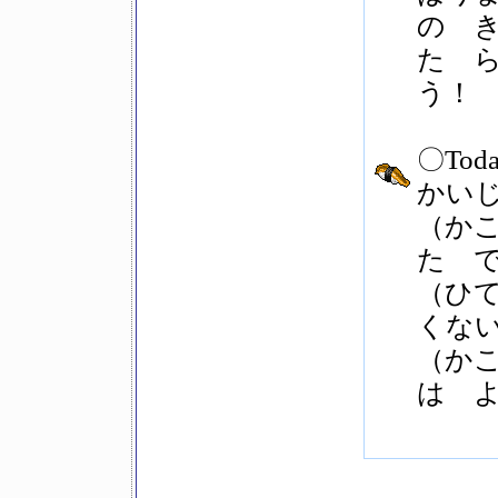
の 
た 
う！
〇Today
かい
（か
た 
（ひ
くな
（か
は 