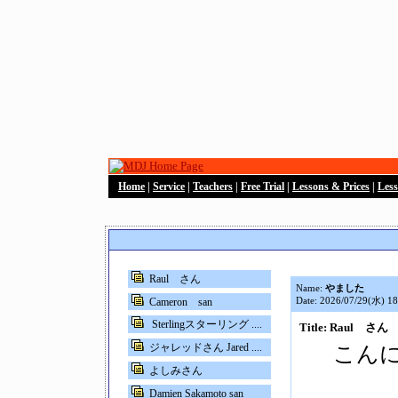
Home
|
Service
|
Teachers
|
Free Trial
|
Lessons & Prices
|
Les
Raul さん
Name:
やました
Date: 2026/07/29(水) 18
Cameron san
Sterlingスターリング ....
Title: Raul さん
ジャレッドさん Jared ....
こん
よしみさん
Damien Sakamoto san