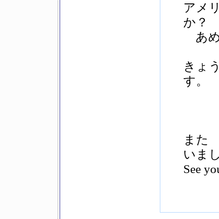
アメ
か？
あめ＝
きょ
す。
また
いま
See you