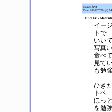
Name:
なつ
Date: 2026/07/29(水) 14
Title: Erik Madr
イー
トで
いい
写真
食べ
見て
も勉
ひき
トペ
ほっ
を勉