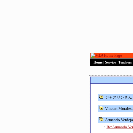
Home
|
Service
|
Teachers
ジャスリンさん Ja
Vincent Moral
Armando Verdeja
・
Re:Armando Ver