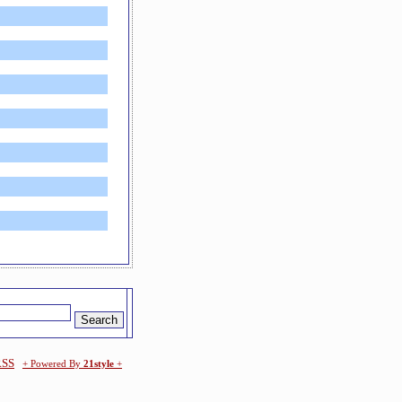
RSS
+ Powered By
21style
+