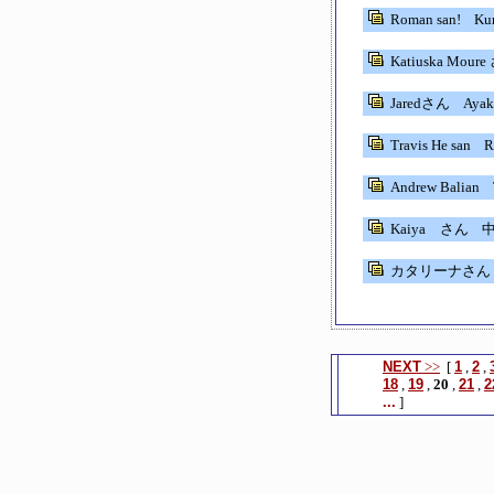
Roman san!
Ku
Katiuska Mour
Jaredさん
Ayak
Travis He san
Ri
Andrew Balian
T
Kaiya さん
中
カタリーナさん
NEXT
>>
[
1
,
2
,
18
,
19
,
20
,
21
,
2
...
]