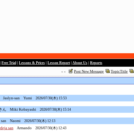
|
Free Trial
|
Lessons & Prices
|
Lesson Report
|
About Us
|
Reports
Post New Message
TopicTitle
＜＜
slyn-san
Yumi
2026/07/30(木) 15:53
esさん
Miki Kobayashi
2026/07/30(木) 15:14
 san
Naomi
2026/07/30(木) 12:13
deja san
Armando
2026/07/30(木) 12:43