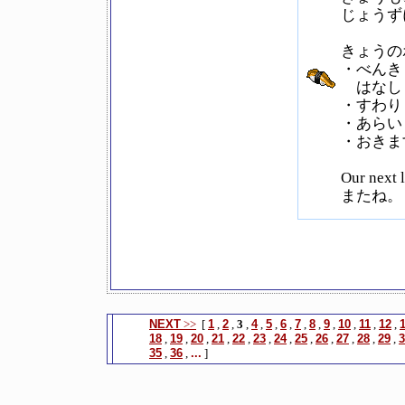
じょうず
きょうの
・べんき
はなしま
・すわり
・あらい
・おきま
Our next
またね。
NEXT
>>
[
1
,
2
,
3
,
4
,
5
,
6
,
7
,
8
,
9
,
10
,
11
,
12
,
18
,
19
,
20
,
21
,
22
,
23
,
24
,
25
,
26
,
27
,
28
,
29
,
3
35
,
36
,
...
]