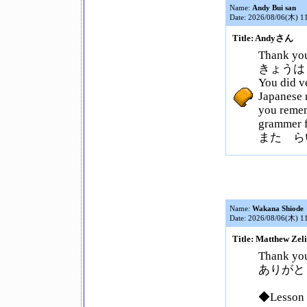
Name:
Andy Bui san
Date: 2026/08/06(木) 1
Title: Andyさん
Thank you
きょうは
You did v
Japanese 
you remem
grammer 
また ら
Name:
Wakana Shiode
Date: 2026/08/06(木) 1
Title: Matthew Z
Thank you
ありがと
◆Lesson