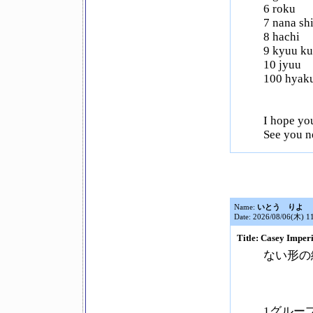
6 roku
7 nana sh
8 hachi
9 kyuu ku
10 jyuu
100 hyak
I hope yo
See you n
Name:
いとう りよ
Date: 2026/08/06(木) 1
Title: Casey Imp
ない形の
1グルー