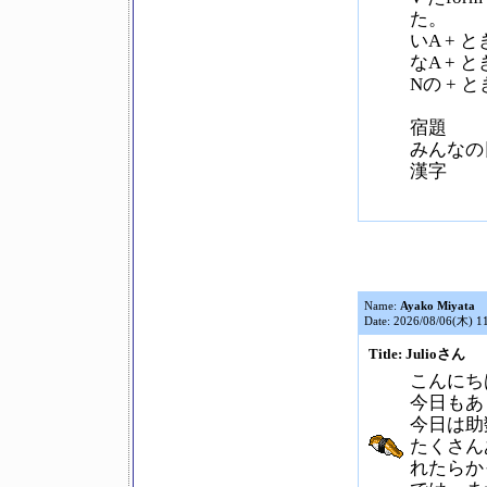
た。
いA +
なA +
Nの +
宿題
みんなの日
漢字
Name:
Ayako Miyata
Date: 2026/08/06(木) 1
Title: Julioさん
こんにちは
今日もあ
今日は助
たくさん
れたらか