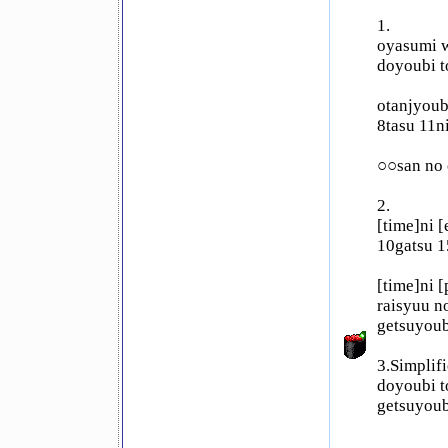
1.
oyasumi w
doyoubi t
otanjyoub
8tasu 11n
○○san no 
2.
[time]ni 
10gatsu 1
[time]ni 
raisyuu n
getsuyoub
3.Simplif
doyoubi t
getsuyou