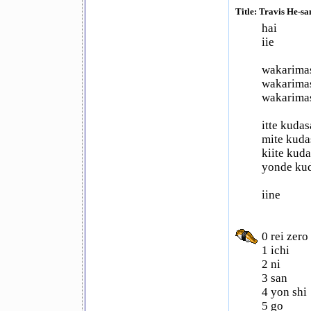
Title: Travis He-sa
hai
iie
wakarima
wakarima
wakarima
itte kudas
mite kuda
kiite kuda
yonde ku
iine
0 rei zero
1 ichi
2 ni
3 san
4 yon shi
5 go