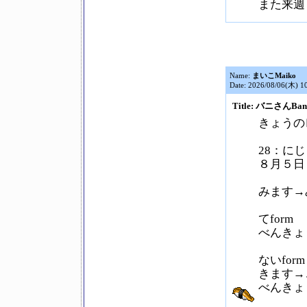
また来週
Name:
まいこMaiko
Date: 2026/08/06(木) 1
Title: バニさんBani
きょうの
28：に
８月５日
みます→みま
てform
べんきょ
ないform
きます→
べんきょ