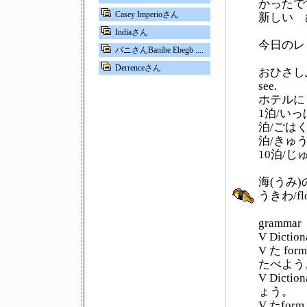
かったで
Casey Imperioさん
新しい 
Indiaさん
今日のレ
バニさんBanibe Ebegb ....
Derrenceさん
おひさしぶ
see.
ホテルに 泊
1泊/い
泊/ごは
泊/きゅ
10泊/じ
海(うみ
うきわ/fl
grammar
V Dic
V た 
たべよう
V Dic
ょう。
V たf