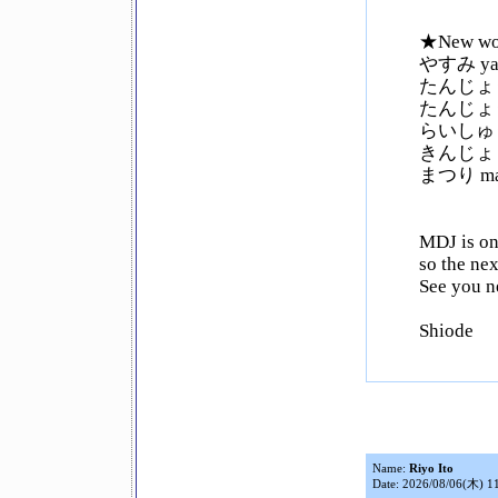
★New wo
やすみ yasu
たんじょうび 
たんじょうびか
らいしゅう r
きんじょ ki
まつり mats
MDJ is on
so the ne
See you n
Shiode
Name:
Riyo Ito
Date: 2026/08/06(木) 1