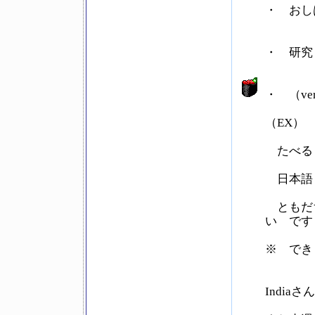
・ おしは
・ 研究（
・ （verb
（EX）
たべる
日本語
ともだち
い です
※ できま
Indiaさ