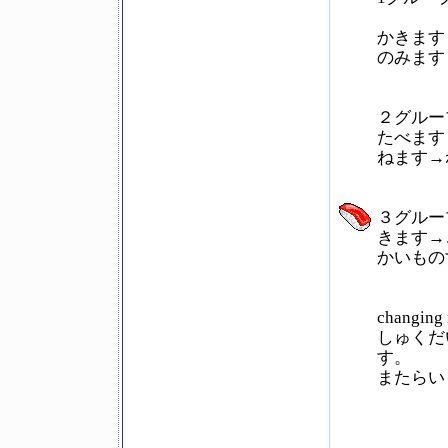
かきます
のみます
２グルー
たべます
ねます→
３グルー
きます→
かいもの
chang
しゅくだ
す。
またらい