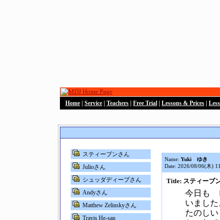
Home
|
Service
|
Teachers
|
Free Trial
|
Lessons & Prices
|
Les
スティーブンさん
Name:
Yuki ゆき
Date: 2026/08/06(木) 1
Julioさん
シュッダディープさん
Title: スティー
今日も 
Andyさん
いました
Matthew Zelinskyさん
たのしい
Travis He-san