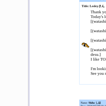
Title: Lesleyさん
Thank yo
Today's 
[(watashi 
[(watashi 
[(watashi
[(watas
desu.]
I like T
I'm looki
See you 
Name:
Shiho しほ