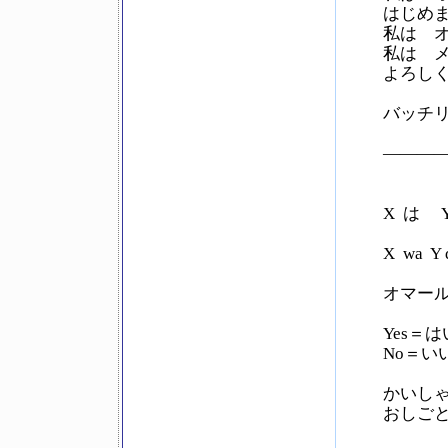
はじめ
私は 
私は 
よろし
バッチリ！
———
X は 
X wa Y 
オマー
Yes＝
No＝い
かいしゃい
おしごと