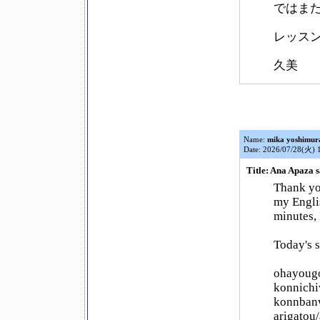
ではま
レッス
久美
Name:
mika yoshimur
Date: 2026/07/28(火) 
Title: Ana Apaza s
Thank you
my Engli
minutes, 
Today's 
ohayoug
konnichi
konnban
arigatou