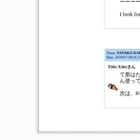
ーーー
I look f
Name:
NANAKO KA
Date: 2026/07/28(火) 
Title: Ederさん
て形は
ん使っ
次は、8