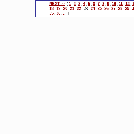
NEXT
>>
[
1
,
2
,
3
,
4
,
5
,
6
,
7
,
8
,
9
,
10
,
11
,
12
,
18
,
19
,
20
,
21
,
22
,
23
,
24
,
25
,
26
,
27
,
28
,
29
,
3
35
,
36
,
...
]