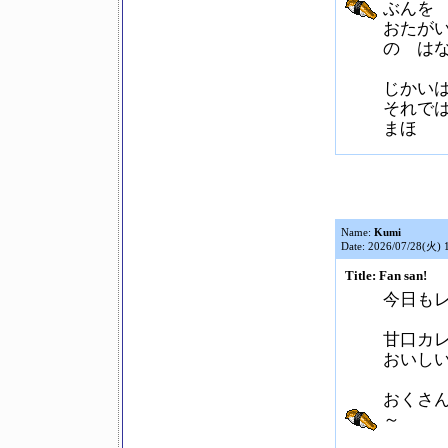
ぶんを
おたが
の は
じかい
それで
まほ
Name:
Kumi
Date: 2026/07/28(火) 
Title: Fan san!
今日も
甘口カ
おいし
おくさ
～