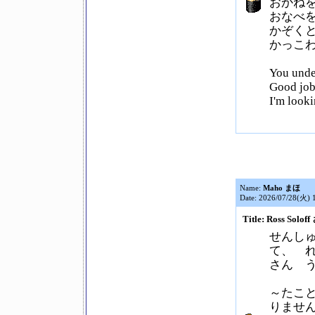
おかね
おなべ
かぞく
かっこ
You under
Good jo
I'm look
Name:
Maho まほ
Date: 2026/07/28(火) 
Title: Ross Solof
せんし
て、 
さん 
～たこ
りませ