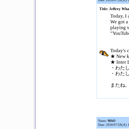
Date: 2026/07/28(火) 
Title: Jeffrey W
Today, I
We got a
playing 
”You
Today's c
★ New 
★ Inter 
・わた
・わた
またね
Name:
MAO
Date: 2026/07/28(火) 