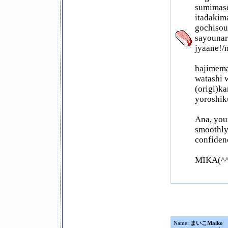
sumimase
itadakim
gochisou
sayouna
jyaane!/
hajimema
watashi 
(origi)k
yoroshik
Ana, you
smoothly!
confiden
MIKA(^^
Name:
まいこMaiko