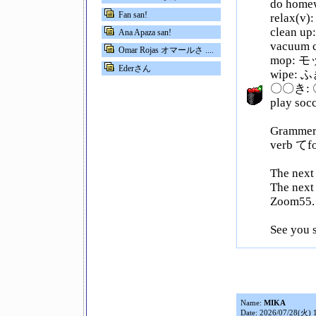
do ho
Fan san!
relax
clean 
Ana Apaza san!
vacuum
Omar Rojas オマールさ ....
mop: 
Ederさん
wipe:
〇〇き: 〇
play s
Grammer 
verb て
The next
The next
Zoom55.
See you 
Name:
MIKA
Date: 2026/07/28(火) 