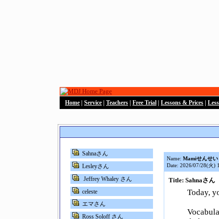
Home
|
Service
|
Teachers
|
Free Trial
|
Lessons & Prices
|
Les
Sahnaさん
Name:
Mamiせんせい
Date: 2026/07/28(火) 
Lesleyさん
Jeffrey Whaley さん
Title: Sahnaさん
Today, y
celeste
エマさん
Vocabula
Ross Soloff さん