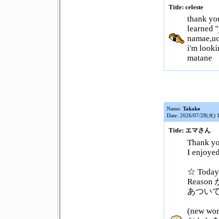
Title: celeste
thank you
learned 
namae,uc
i'm look
matane
Name:
Takako
Date: 2026/07/28(火) 
Title: エマさん
Thank yo
I enjoyed
☆ Today
Reason 
あつい
(new wor