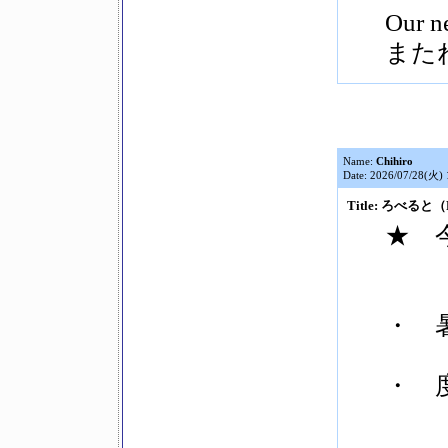
Our ne
また
Name:
Chihiro
Date: 2026/07/28(火) 
Title: ろべると（
★ 今
・ 
・ 度