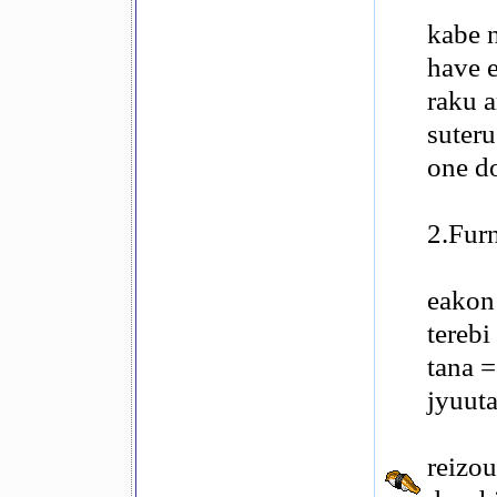
kabe n
have e
raku a
suteru
one do
2.Fur
eakon 
terebi
tana =
jyuuta
reizou