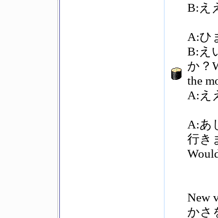
B:
A:ひま
B:
か？Wou
the mo
A:
A:
行きませ
Would
New v
かさを