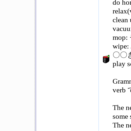
do 
rel
cle
vacu
mop
wip
〇〇き:
pla
Gramme
verb
The n
some s
The ne