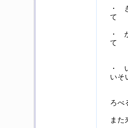
・ き
て
・ か
て
・ 
いそ
ろべ
また