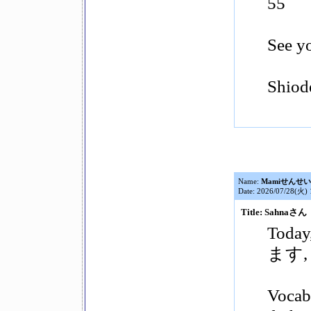
55
See y
Shiod
Name:
Mamiせんせい
Date: 2026/07/28(火) 
Title: Sahnaさん
Today
ます, v
Vocab