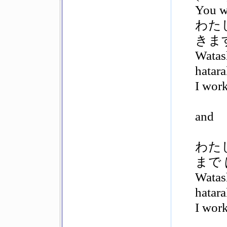
You we
わた
きま
Watas
hatar
I work
and
わた
まで
Watas
hatar
I wor