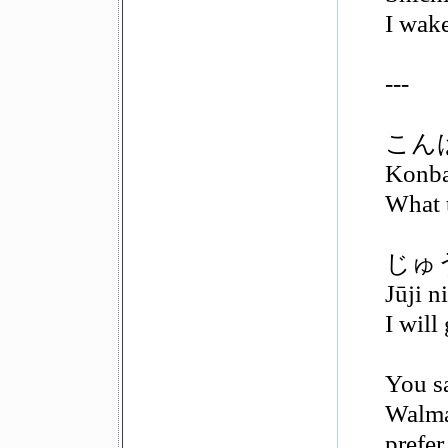
I wake
---
こん
Konba
What t
じゅ
Jūji n
I will
You sa
Walmar
prefer