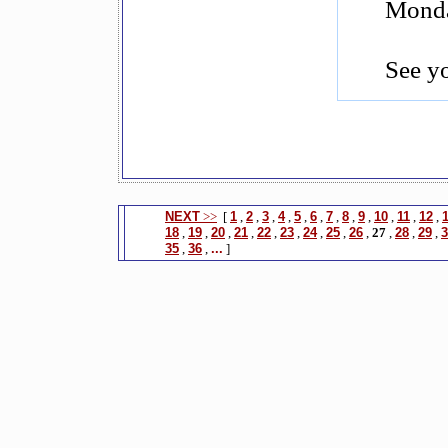
Monda
See y
NEXT
>>
[
1
,
2
,
3
,
4
,
5
,
6
,
7
,
8
,
9
,
10
,
11
,
12
,
18
,
19
,
20
,
21
,
22
,
23
,
24
,
25
,
26
,
27
,
28
,
29
,
3
35
,
36
,
...
]