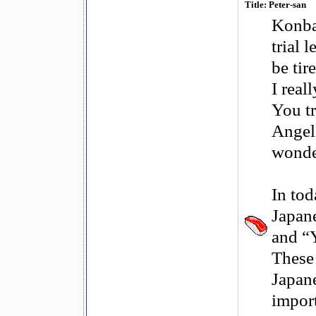
Title: Peter-san
Konba
trial 
be tir
I reall
You t
Angel
wonde
In tod
Japan
and “
These 
Japane
import