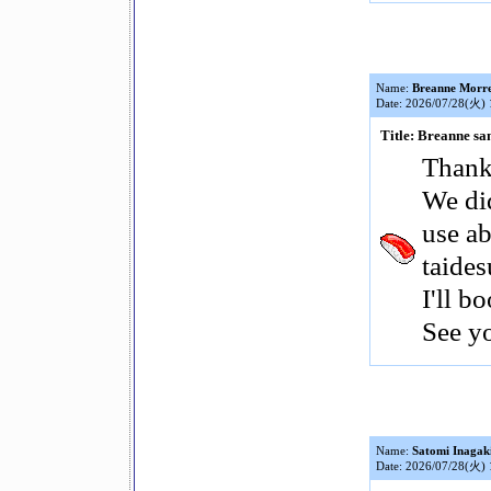
Name:
Breanne Morre
Date: 2026/07/28(火) 
Title: Breanne sa
Thank 
We did
use ab
taides
I'll 
See y
Name:
Satomi Inagak
Date: 2026/07/28(火) 