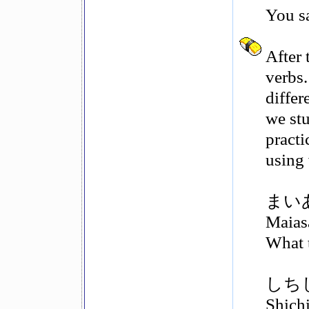
You sa
After 
verbs
differ
we stu
practi
using 
まい
Maias
What 
しち
Shichi