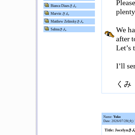
Please
Bianca Diazsさん
plent
Marvin さん
Matthew Zelinskyさん
We ha
Sahnaさん
after 
Let’s 
I’ll s
くみ
Name:
Yuko
Date: 2026/07/28(火) 
Title: Jocelynさ