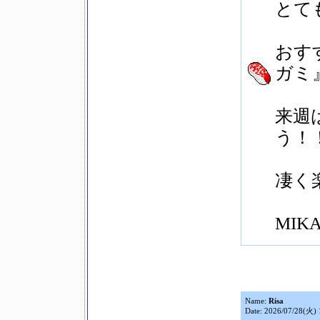
とて
おす
ガミ
来週
う！
凄く
MIK
Name:
Risa
Date: 2026/07/28(火) 