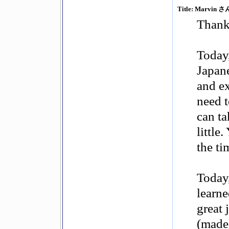
Title: Marvin さ
Thank
Today,
Japane
and ex
need 
can ta
little
the ti
Today,
learne
great
(made)