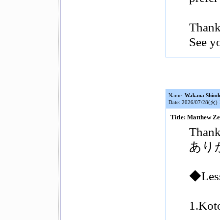
Thank 
See yo
Name:
Wakana Shiod
Date: 2026/07/28(火) 
Title: Matthew 
Thank 
あり
◆Les
1.Kot