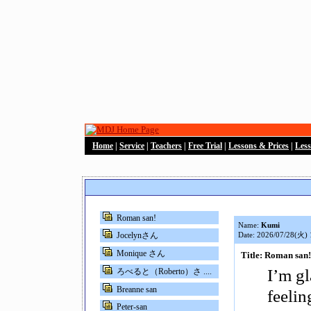
Home
|
Service
|
Teachers
|
Free Trial
|
Lessons & Prices
|
Les
Roman san!
Name:
Kumi
Jocelynさん
Date: 2026/07/28(火) 
Monique さん
Title: Roman san!
I’m gl
ろべると（Roberto）さ ....
Breanne san
feelin
Peter-san