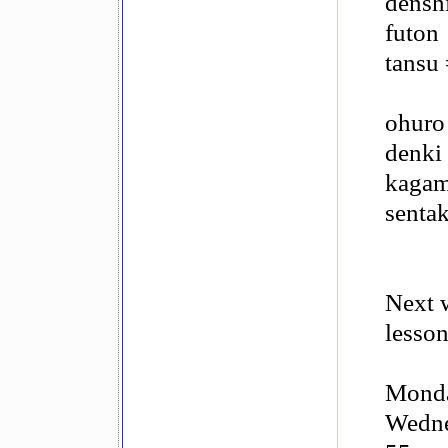
densh
futon
tansu 
ohuro
denki 
kagam
senta
Next w
lesso
Monda
Wedne