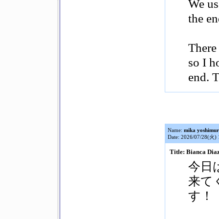
We use
the en
There 
so I h
end. 
Name:
mika yoshimu
Date: 2026/07/28(火) 
Title: Bianca D
今日
来て
す！