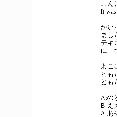
こん
It was
かい
まし
テキ
に 
よこ
とも
とも
A:の
B:
A: