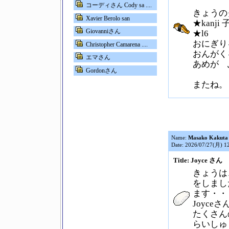
コーディさん Cody sa ....
きょうの
Xavier Berolo san
★kanji
Giovanniさん
★l6
おにぎり
Christopher Camarena ....
おんがく
エマさん
あめが 
Gordonさん
またね。
Name:
Masako Kakuta
Date: 2026/07/27(月) 1
Title: Joyce さん
きょうは
をしまし
ます・・
Joyce
たくさん
らいしゅ