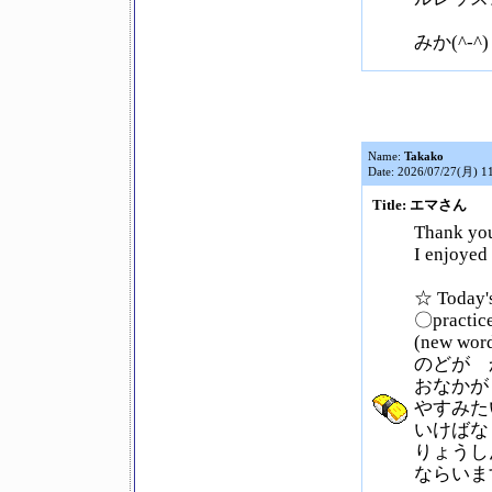
みか(^-^)
Name:
Takako
Date: 2026/07/27(月) 1
Title: エマさん
Thank you
I enjoyed 
☆ Today'
〇pract
(new wor
のどが 
おなかが
やすみた
いけばな
りょうし
ならいま