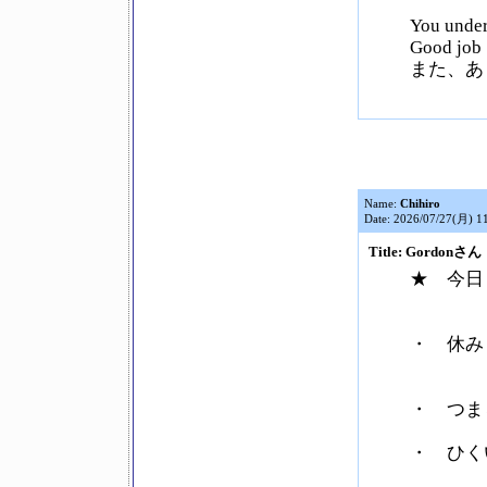
You under
Good jo
また、あ
Name:
Chihiro
Date: 2026/07/27(月) 1
Title: Gordonさん
★ 今日 
・ 休み
・ つまら
・ ひくい