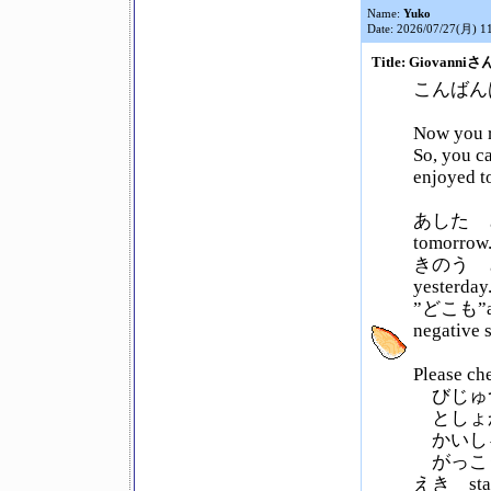
Name:
Yuko
Date: 2026/07/27(月) 1
Title: Giovanniさ
こんばん
Now you r
So, you c
enjoyed t
あした どこ
tomorrow
きのう どこ
yesterday
”どこも”and
negative 
Please che
びじゅつか
としょかん
かいしゃ 
がっこう 
えき stat