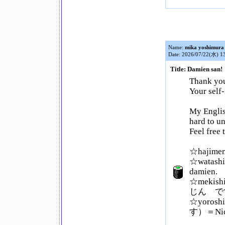
Name:
mika yoshimura
Date: 2026/07/22(水) 1
Title: Damien san!
Thank you 
Your self
My English
hard to u
Feel free
☆hajime
☆watas
damien.
☆mekis
じん です）=
☆yoros
す）＝Nice 