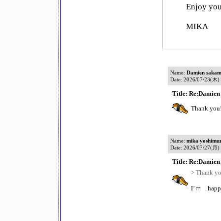
Enjoy you
MIKA
Name:
Damien sakam
Date: 2026/07/23(木)
Title: Re:Damien
Thank you!I
Name:
mika yoshimu
Date: 2026/07/27(月)
Title: Re:Damien
> Thank you
I’ｍ happ