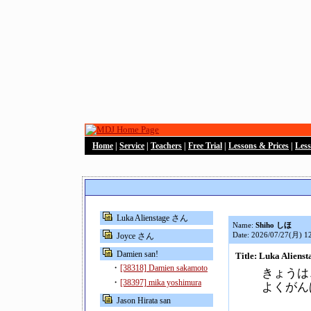
Home
|
Service
|
Teachers
|
Free Trial
|
Lessons & Prices
|
Les
Luka Alienstage さん
Name:
Shiho しほ
Date: 2026/07/27(月) 1
Joyce さん
Damien san!
Title: Luka Alien
・
[38318] Damien sakamoto
きょうは
・
[38397] mika yoshimura
よくがん
Jason Hirata san