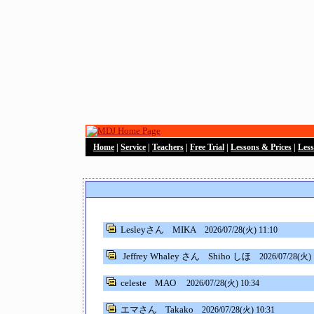
Home
|
Service
|
Teachers
|
Free Trial
|
Lessons & Prices
|
Les
Lesleyさん
MIKA
2026/07/28(火) 11:10
Jeffrey Whaley さん
Shiho しほ
2026/07/28(火) 
celeste
MAO
2026/07/28(火) 10:34
エマさん
Takako
2026/07/28(火) 10:31