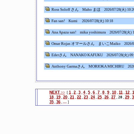
Ross Soloff さん
Maho まほ
2026/07/28(火) 10:2
Fan san!
Kumi
2026/07/28(火) 10:18
Ana Apaza san!
mika yoshimura
2026/07/28(火) 1
Omar Rojas オマールさん
まいこMaiko
2026/0
Ederさん
NANAKO KAFUKU
2026/07/28(火) 09
Anthony Garmaさん
MORIOKA MICHIRU
202
NEXT
>>
[
1
,
2
,
3
,
4
,
5
,
6
,
7
,
8
,
9
,
10
,
11
,
12
,
18
,
19
,
20
,
21
,
22
,
23
,
24
,
25
,
26
,
27
,
28
,
29
,
3
35
,
36
,
...
]