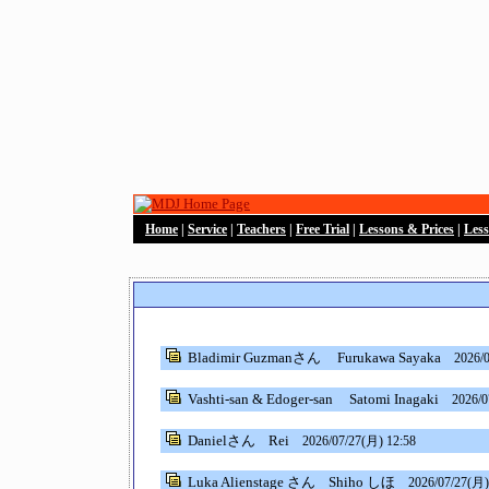
Home
|
Service
|
Teachers
|
Free Trial
|
Lessons & Prices
|
Les
Bladimir Guzmanさん
Furukawa Sayaka
2026/
Vashti-san & Edoger-san
Satomi Inagaki
2026/0
Danielさん
Rei
2026/07/27(月) 12:58
Luka Alienstage さん
Shiho しほ
2026/07/27(月)