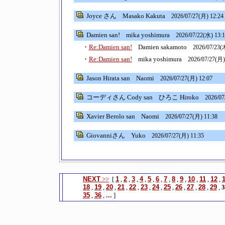
Joyce さん
Masako Kakuta
2026/07/27(月) 12:24
Damien san!
mika yoshimura
2026/07/22(水) 13:
・
Re:Damien san!
Damien sakamoto
2026/07/23(
・
Re:Damien san!
mika yoshimura
2026/07/27(月)
Jason Hirata san
Naomi
2026/07/27(月) 12:07
コーディさん Cody san
ひろこ Hiroko
2026/07
Xavier Berolo san
Naomi
2026/07/27(月) 11:38
Giovanniさん
Yuko
2026/07/27(月) 11:35
NEXT
>>
[
1
,
2
,
3
,
4
,
5
,
6
,
7
,
8
,
9
,
10
,
11
,
12
,
18
,
19
,
20
,
21
,
22
,
23
,
24
,
25
,
26
,
27
,
28
,
29
,
3
35
,
36
,
...
]