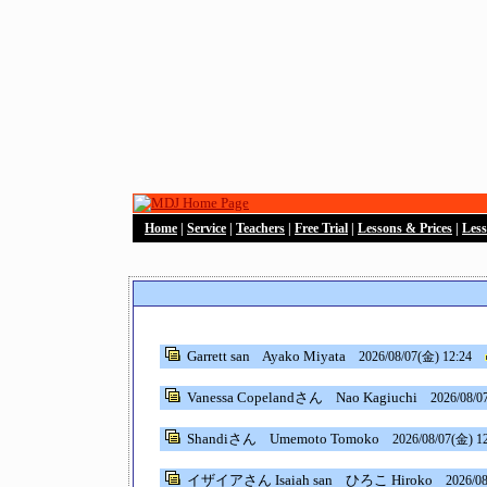
Home
|
Service
|
Teachers
|
Free Trial
|
Lessons & Prices
|
Les
Garrett san
Ayako Miyata
2026/08/07(金) 12:24
Vanessa Copelandさん
Nao Kagiuchi
2026/08/0
Shandiさん
Umemoto Tomoko
2026/08/07(金) 1
イザイアさん Isaiah san
ひろこ Hiroko
2026/08