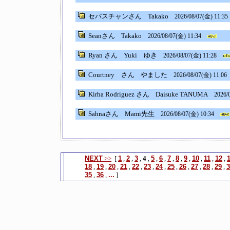
セバスチャンさん
Takako
2026/08/07(金) 11:35
Seanさん
Takako
2026/08/07(金) 11:34
Ryan さん
Yuki ゆき
2026/08/07(金) 11:28
Courtney さん
やました
2026/08/07(金) 11:06
Kirha Rodriguez さん
Daisuke TANUMA
2026/
Sahnaさん
Mami先生
2026/08/07(金) 10:34
NEXT
>>
[
1
,
2
,
3
,
4
,
5
,
6
,
7
,
8
,
9
,
10
,
11
,
12
,
18
,
19
,
20
,
21
,
22
,
23
,
24
,
25
,
26
,
27
,
28
,
29
,
3
35
,
36
,
...
]