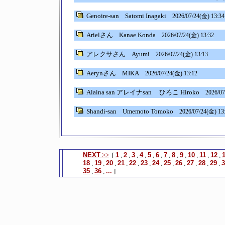
Genoire-san
Satomi Inagaki
2026/07/24(金) 13:34
Arielさん
Kanae Konda
2026/07/24(金) 13:32
アレクサさん
Ayumi
2026/07/24(金) 13:13
Aerynさん
MIKA
2026/07/24(金) 13:12
Alaina san アレイナsan
ひろこ Hiroko
2026/07
Shandi-san
Umemoto Tomoko
2026/07/24(金) 13
NEXT
>>
[
1
,
2
,
3
,
4
,
5
,
6
,
7
,
8
,
9
,
10
,
11
,
12
,
18
,
19
,
20
,
21
,
22
,
23
,
24
,
25
,
26
,
27
,
28
,
29
,
3
35
,
36
,
...
]