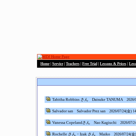
Home
|
Service
|
Teachers
|
Free Trial
|
Lessons & Prices
|
Les
Tabitha Robbins さん
Daisuke TANUMA
2026/
Salvador san
Salvador Prez san
2026/07/24(金) 14
Vanessa Copelandさん
Nao Kagiuchi
2026/07/2
Rochelle さん・Izak さん
Maiko
2026/07/24(金)