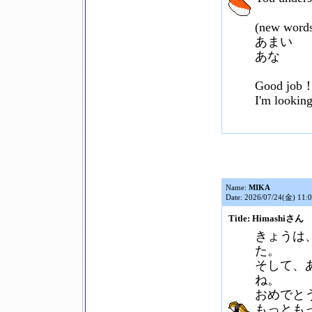
(new word
あまい
あな
Good job
I'm lookin
Name:
MIKA
Date: 2026/07/24(金) 11:
Title: Himashiさん
きょうは
た。
そして、あ
ね。
おめでと
もっともっ