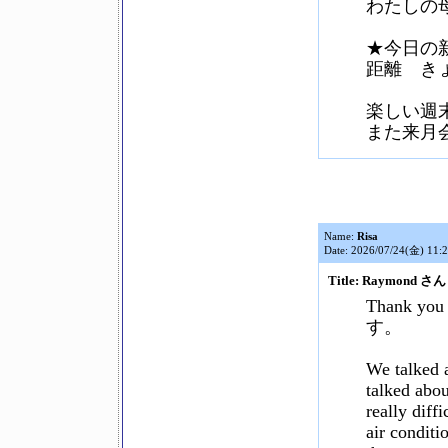
わたしの
★今日の
距離 きょり
楽しい週
また来月
Name:
Risa
Date: 2026/07/24(金) 11:
Title: Raymond さん
Thank yo
す。
We talked a
talked abou
really diff
air conditi