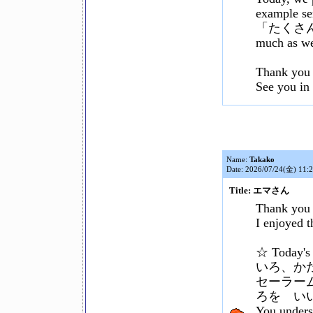
example sen
「たくさん食べ
much as we
Thank you 
See you i
Name:
Takako
Date: 2026/07/24(金) 11:
Title: エマさん
Thank you 
I enjoyed t
☆ Today's
いろ、か
セーラー
ろを い
You underst