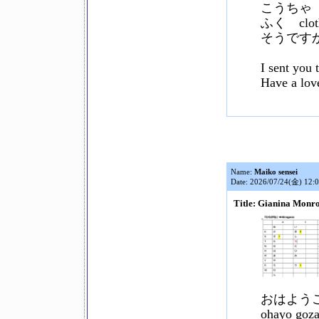
こうちゃ 
ふく clot
そうです
I sent you 
Have a lov
Name:
Maiko sensei
Date: 2026/07/24(金) 12:
Title: Gianina Mo
おはよう
ohayo goz