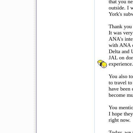
that you ne
outside. I 
York's subw
Thank you 
It was very
ANA's inter
with ANA o
Delta and 
JAL on dome
experience
You also to
to travel t
have been c
become mu
You mention
I hope they
right now.
Today, we 