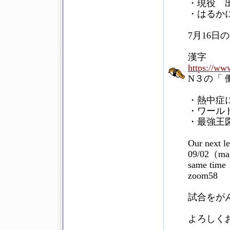
・現役 
・はるか
7月16日
漢字
https://www
N３の「 
・熱中症
・ワール
・最強王
Our next l
09/02（mak
same time
zoom58
試合をが
よろしく