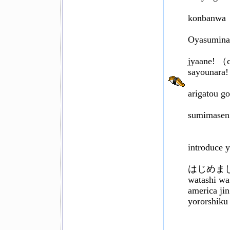
konbanwa
Oyasumina
jyaane! （
sayounara!
arigatou g
sumimasen
introduce y
はじめま
watashi wa
america jin
yororshiku