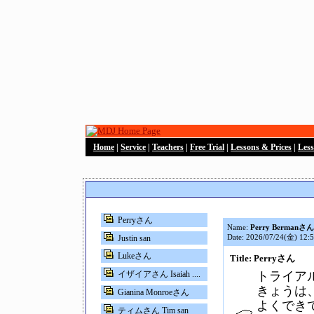
Home
|
Service
|
Teachers
|
Free Trial
|
Lessons & Prices
|
Les
Perryさん
Name:
Perry Bermanさん
Date: 2026/07/24(金) 12:
Justin san
Lukeさん
Title: Perryさん
イザイアさん Isaiah ....
トライア
きょうは
Gianina Monroeさん
よくでき
ティムさん Tim san