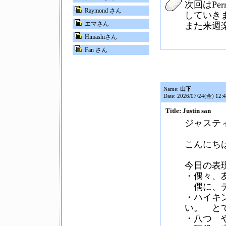
次回はPe
Raymond さん
していき
エマさん
また来週
Himashiさん
Fan さん
Name:
山下
Date: 2026/07/24(金) 12:
Title: Justin san
ジャステ
こんにち
今日の表
・偶々、
偶に、デ
・ハイキ
い。 と
・八つ 