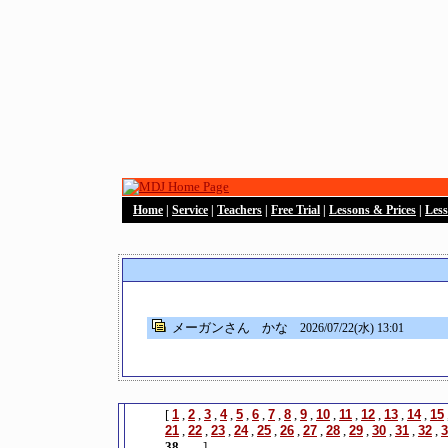
Home
|
Service
|
Teachers
|
Free Trial
|
Lessons & Prices
|
Les
メーガンさん
かな
2026/07/22(水) 13:01
[
1
,
2
,
3
,
4
,
5
,
6
,
7
,
8
,
9
,
10
,
11
,
12
,
13
,
14
,
15
21
,
22
,
23
,
24
,
25
,
26
,
27
,
28
,
29
,
30
,
31
,
32
,
3
38
,
...
]